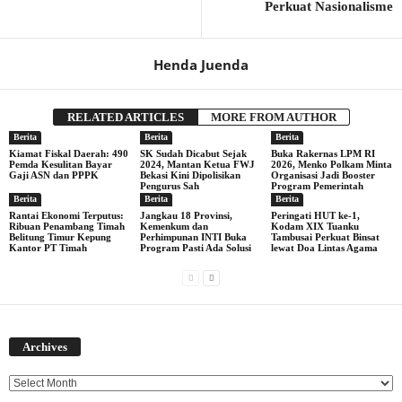
Perkuat Nasionalisme
Henda Juenda
RELATED ARTICLES
MORE FROM AUTHOR
Berita
Berita
Berita
Kiamat Fiskal Daerah: 490
SK Sudah Dicabut Sejak
Buka Rakernas LPM RI
Pemda Kesulitan Bayar
2024, Mantan Ketua FWJ
2026, Menko Polkam Minta
Gaji ASN dan PPPK
Bekasi Kini Dipolisikan
Organisasi Jadi Booster
Pengurus Sah
Program Pemerintah
Berita
Berita
Berita
Rantai Ekonomi Terputus:
Jangkau 18 Provinsi,
Peringati HUT ke-1,
Ribuan Penambang Timah
Kemenkum dan
Kodam XIX Tuanku
Belitung Timur Kepung
Perhimpunan INTI Buka
Tambusai Perkuat Binsat
Kantor PT Timah
Program Pasti Ada Solusi
lewat Doa Lintas Agama
Archives
Archives