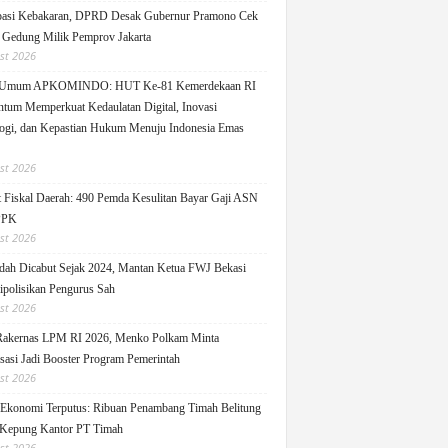
pasi Kebakaran, DPRD Desak Gubernur Pramono Cek
Gedung Milik Pemprov Jakarta
st 2026
 Umum APKOMINDO: HUT Ke-81 Kemerdekaan RI
um Memperkuat Kedaulatan Digital, Inovasi
ogi, dan Kepastian Hukum Menuju Indonesia Emas
st 2026
 Fiskal Daerah: 490 Pemda Kesulitan Bayar Gaji ASN
PPK
st 2026
ah Dicabut Sejak 2024, Mantan Ketua FWJ Bekasi
ipolisikan Pengurus Sah
st 2026
Rakernas LPM RI 2026, Menko Polkam Minta
sasi Jadi Booster Program Pemerintah
st 2026
 Ekonomi Terputus: Ribuan Penambang Timah Belitung
Kepung Kantor PT Timah
st 2026