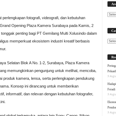
Ar
erlengkapan fotografi, videografi, dan kebutuhan
r Grand Opening Plaza Kamera Surabaya pada Kamis, 2
Cat
tonggak penting bagi PT Gemilang Multi Xolusindo dalam
gus memperkuat ekosistem industri kreatif berbasis
Categ
mur.
Rec
Jaya Selatan Blok A No. 1-2, Surabaya, Plaza Kamera
Pering
 yang memungkinkan pengunjung untuk melihat, mencoba,
Pekanb
9 Augu
 produk kamera, lensa, serta perlengkapan pendukung
Hadapi
rnama. Konsep ini dirancang untuk memberikan
Feradi
if, informatif, dan relevan dengan kebutuhan fotografer,
9 Augu
ini.
Ekonom
Pendo
9 Augu
 global terkemuka, antara lain Sony, Canon, Nikon,