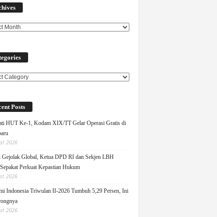
chives
egories
ories
ent Posts
ati HUT Ke-1, Kodam XIX/TT Gelar Operasi Gratis di
aru
st 2026
 Gejolak Global, Ketua DPD RI dan Sekjen LBH
 Sepakat Perkuat Kepastian Hukum
st 2026
i Indonesia Triwulan II-2026 Tumbuh 5,29 Persen, Ini
rongnya
st 2026