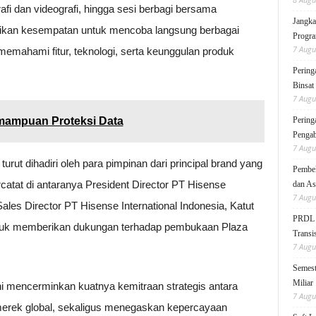
afi dan videografi, hingga sesi berbagi bersama
Jangka
erikan kesempatan untuk mencoba langsung berbagai
Progra
7 Augu
memahami fitur, teknologi, serta keunggulan produk
Pering
Binsat
7 Augu
mampuan Proteksi Data
Pering
Pengab
7 Augu
ut dihadiri oleh para pimpinan dari principal brand yang
Pembek
atat di antaranya President Director PT Hisense
dan As
7 Augu
 Sales Director PT Hisense International Indonesia, Katut
PRDL B
untuk memberikan dukungan terhadap pembukaan Plaza
Transis
7 Augu
Semest
Miliar
ini mencerminkan kuatnya kemitraan strategis antara
7 Augu
rek global, sekaligus menegaskan kepercayaan