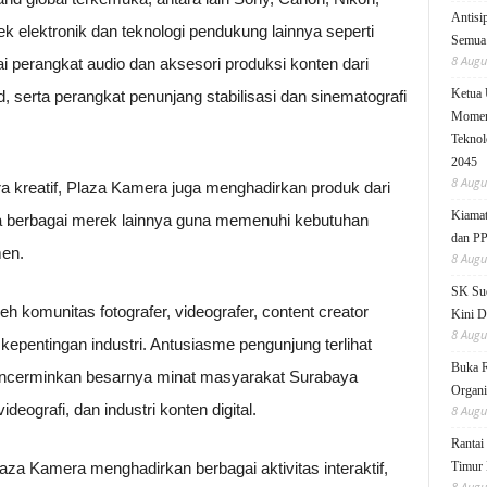
Antisi
k elektronik dan teknologi pendukung lainnya seperti
Semua 
8 Augu
gai perangkat audio dan aksesori produksi konten dari
Ketua
 serta perangkat penunjang stabilisasi dan sinematografi
Moment
Teknol
2045
8 Augu
a kreatif, Plaza Kamera juga menghadirkan produk dari
Kiamat
ta berbagai merek lainnya guna memenuhi kebutuhan
dan P
men.
8 Augu
SK Sud
eh komunitas fotografer, videografer, content creator
Kini D
8 Augu
kepentingan industri. Antusiasme pengunjung terlihat
Buka 
encerminkan besarnya minat masyarakat Surabaya
Organi
deografi, dan industri konten digital.
8 Augu
Rantai
za Kamera menghadirkan berbagai aktivitas interaktif,
Timur 
8 Augu