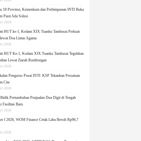
u 18 Provinsi, Kemenkum dan Perhimpunan INTI Buka
m Pasti Ada Solusi
st 2026
ati HUT ke-1, Kodam XIX Tuanku Tambusai Perkuat
 lewat Doa Lintas Agama
st 2026
ati HUT Ke-1, Kodam XIX Tuanku Tambusai Teguhkan
dian Lewat Ziarah Rombongan
st 2026
alan Pengurus Pusat INTI: KSP Tekankan Persatuan
ta Cita
st 2026
idik Pertumbuhan Penjualan Dua Digit di Tengah
i Fasilitas Baru
st 2026
er I 2026, WOM Finance Cetak Laba Bersih Rp96,7
st 2026