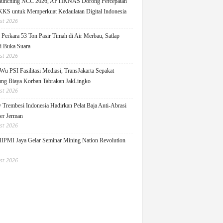
Launching NCC 2026, APTIKNAS Dorong Percepatan
S untuk Memperkuat Kedaulatan Digital Indonesia
st 2026
Perkara 53 Ton Pasir Timah di Air Merbau, Satlap
ti Buka Suara
st 2026
Wu PSI Fasilitasi Mediasi, TransJakarta Sepakat
ng Biaya Korban Tabrakan JakLingko
st 2026
y Trembesi Indonesia Hadirkan Pelat Baja Anti-Abrasi
ger Jerman
st 2026
PMI Jaya Gelar Seminar Mining Nation Revolution
st 2026