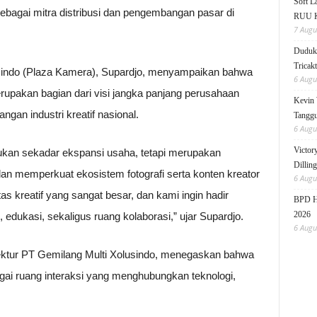
Soft 
ebagai mitra distribusi dan pengembangan pasar di
RUU KK
7 Augu
Duduk 
Tricak
sindo (Plaza Kamera), Supardjo, menyampaikan bahwa
6 Augu
pakan bagian dari visi jangka panjang perusahaan
Kevin 
ngan industri kreatif nasional.
Tanggu
6 Augu
Victor
an sekadar ekspansi usaha, tetapi merupakan
Dillin
n memperkuat ekosistem fotografi serta konten kreator
6 Augu
as kreatif yang sangat besar, dan kami ingin hadir
BPD HI
2026
edukasi, sekaligus ruang kolaborasi,” ujar Supardjo.
6 Augu
rektur PT Gemilang Multi Xolusindo, menegaskan bahwa
ai ruang interaksi yang menghubungkan teknologi,