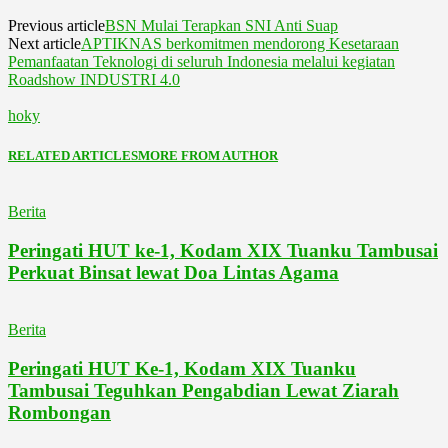
Previous article
BSN Mulai Terapkan SNI Anti Suap
Next article
APTIKNAS berkomitmen mendorong Kesetaraan
Pemanfaatan Teknologi di seluruh Indonesia melalui kegiatan
Roadshow INDUSTRI 4.0
hoky
RELATED ARTICLES
MORE FROM AUTHOR
Berita
Peringati HUT ke-1, Kodam XIX Tuanku Tambusai
Perkuat Binsat lewat Doa Lintas Agama
Berita
Peringati HUT Ke-1, Kodam XIX Tuanku
Tambusai Teguhkan Pengabdian Lewat Ziarah
Rombongan