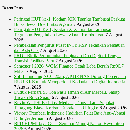
Recent Posts
Peringati HUT ke-1, Kodam XIX Tuanku Tambusai Perkuat
Binsat lewat Doa Lintas Agama
7 August 2026
Peringati HUT Ke-1, Kodam XIX Tuanku Tambusai
Teguhkan Pengabdian Lewat Ziarah Rombongan
7 August
2026
Pembekalan Pengurus Pusat INTI: KSP Tekankan Persatuan
dan Asta Cita
7 August 2026
PRDL Bidik Pertumbuhan Penjualan Dua Digit di Tengah
Transisi Fasilitas Baru
7 August 2026
Semester I 2026, WOM Finance Cetak Laba Bersih Rp96,7
Miliar
7 August 2026
Soft Launching NCC 2026, APTIKNAS Dorong Percepatan
RUU KKS untuk Memperkuat Kedaulatan Digital Indonesia
7 August 2026
Duduk Perkara 53 Ton Pasir Timah di Air Merbau, Satlap
Tricakti Buka Suara
6 August 2026
Kevin Wu PSI Fasilitasi Mediasi, TransJakarta Sepakat
Tanggung Biaya Korban Tabrakan JakLingko
6 August 2026
Victory Trembesi Indonesia Hadirkan Pelat Baja Anti-Abrasi
Dillinger Jerman
6 August 2026
BPD HIPMI Jaya Gelar Seminar Mining Nation Revolution
2026
6 August 2026