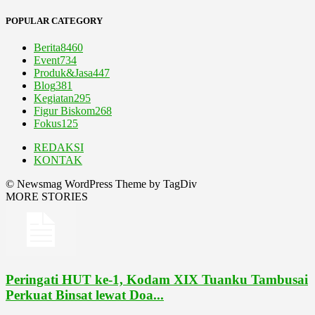
POPULAR CATEGORY
Berita
8460
Event
734
Produk&Jasa
447
Blog
381
Kegiatan
295
Figur Biskom
268
Fokus
125
REDAKSI
KONTAK
© Newsmag WordPress Theme by TagDiv
MORE STORIES
Peringati HUT ke-1, Kodam XIX Tuanku Tambusai
Perkuat Binsat lewat Doa...