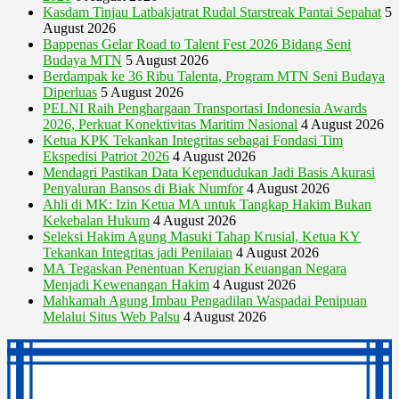
Kasdam Tinjau Latbakjatrat Rudal Starstreak Pantai Sepahat
5
August 2026
Bappenas Gelar Road to Talent Fest 2026 Bidang Seni
Budaya MTN
5 August 2026
Berdampak ke 36 Ribu Talenta, Program MTN Seni Budaya
Diperluas
5 August 2026
PELNI Raih Penghargaan Transportasi Indonesia Awards
2026, Perkuat Konektivitas Maritim Nasional
4 August 2026
Ketua KPK Tekankan Integritas sebagai Fondasi Tim
Ekspedisi Patriot 2026
4 August 2026
Mendagri Pastikan Data Kependudukan Jadi Basis Akurasi
Penyaluran Bansos di Biak Numfor
4 August 2026
Ahli di MK: Izin Ketua MA untuk Tangkap Hakim Bukan
Kekebalan Hukum
4 August 2026
Seleksi Hakim Agung Masuki Tahap Krusial, Ketua KY
Tekankan Integritas jadi Penilaian
4 August 2026
MA Tegaskan Penentuan Kerugian Keuangan Negara
Menjadi Kewenangan Hakim
4 August 2026
Mahkamah Agung Imbau Pengadilan Waspadai Penipuan
Melalui Situs Web Palsu
4 August 2026