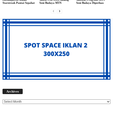
Starstreak Pantai Sepahat
Seni Budaya MTN
Seni Budaya Diperluas
Archives
Archives