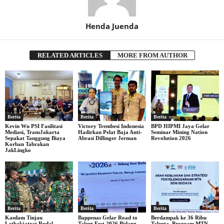
Henda Juenda
RELATED ARTICLES
MORE FROM AUTHOR
Berita
Berita
Berita
Kevin Wu PSI Fasilitasi
Victory Trembesi Indonesia
BPD HIPMI Jaya Gelar
Mediasi, TransJakarta
Hadirkan Pelat Baja Anti-
Seminar Mining Nation
Sepakat Tanggung Biaya
Abrasi Dillinger Jerman
Revolution 2026
Korban Tabrakan
JakLingko
Berita
Berita
Berita
Kasdam Tinjau
Bappenas Gelar Road to
Berdampak ke 36 Ribu
Latbakjatrat Rudal
Talent Fest 2026 Bidang
Talenta, Program MTN