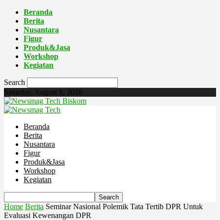
Beranda
Berita
Nusantara
Figur
Produk&Jasa
Workshop
Kegiatan
Search
Saturday, August 8, 2026
Biskom
Beranda
Berita
Nusantara
Figur
Produk&Jasa
Workshop
Kegiatan
Home
Berita
Seminar Nasional Polemik Tata Tertib DPR Untuk
Evaluasi Kewenangan DPR