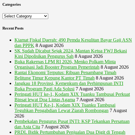
Categories
Categories
Recent Posts
Kiamat Fiskal Daerah: 490 Pemda Kesulitan Bayar Gaji ASN
dan PPPK
8 August 2026
SK Sudah Dicabut Sejak 2024, Mantan Ketua FWJ Bekasi
Kini Dipolisikan Pengurus Sah
8 August 2026
Buka Rakernas LPM RI 2026, Menko Polkam Minta
Organisasi Jadi Booster Program Pemerintah
8 August 2026
Rantai Ekonomi Terputus: Ribuan Penambang Timah
Belitung Timur Kepung Kantor PT Timah
8 August 2026
Jangkau 18 Provinsi, Kemenkum dan Perhimpunan INTI
Buka Program Pasti Ada Solusi
7 August 2026
Peringati HUT ke-1, Kodam XIX Tuanku Tambusai Perkuat
Binsat lewat Doa Lintas Agama
7 August 2026
Peringati HUT Ke-1, Kodam XIX Tuanku Tambusai
Teguhkan Pengabdian Lewat Ziarah Rombongan
7 August
2026
Pembekalan Pengurus Pusat INTI: KSP Tekankan Persatuan
dan Asta Cita
7 August 2026
PRDL Bidik Pertumbuhan Penjualan Dua Digit di Tengah