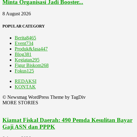
Minta Organisasi Jadi Booster...
8 August 2026
POPULAR CATEGORY
Berita
8465
Event
734
Produk&Jasa
447
Blog
381
Kegiatan
295
Figur Biskom
268
Fokus
125
REDAKSI
KONTAK
© Newsmag WordPress Theme by TagDiv
MORE STORIES
Kiamat Fiskal Daerah: 490 Pemda Kesulitan Bayar
Gaji ASN dan PPPK