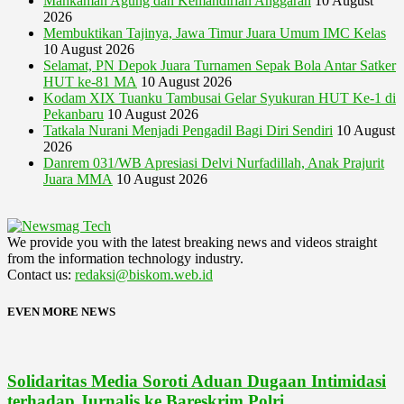
Mahkamah Agung dan Kemandirian Anggaran
10 August
2026
Membuktikan Tajinya, Jawa Timur Juara Umum IMC Kelas
10 August 2026
Selamat, PN Depok Juara Turnamen Sepak Bola Antar Satker
HUT ke-81 MA
10 August 2026
Kodam XIX Tuanku Tambusai Gelar Syukuran HUT Ke-1 di
Pekanbaru
10 August 2026
Tatkala Nurani Menjadi Pengadil Bagi Diri Sendiri
10 August
2026
Danrem 031/WB Apresiasi Delvi Nurfadillah, Anak Prajurit
Juara MMA
10 August 2026
We provide you with the latest breaking news and videos straight
from the information technology industry.
Contact us:
redaksi@biskom.web.id
EVEN MORE NEWS
Solidaritas Media Soroti Aduan Dugaan Intimidasi
terhadap Jurnalis ke Bareskrim Polri