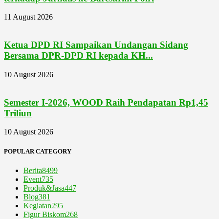
11 August 2026
Ketua DPD RI Sampaikan Undangan Sidang
Bersama DPR-DPD RI kepada KH...
10 August 2026
Semester I-2026, WOOD Raih Pendapatan Rp1,45
Triliun
10 August 2026
POPULAR CATEGORY
Berita
8499
Event
735
Produk&Jasa
447
Blog
381
Kegiatan
295
Figur Biskom
268