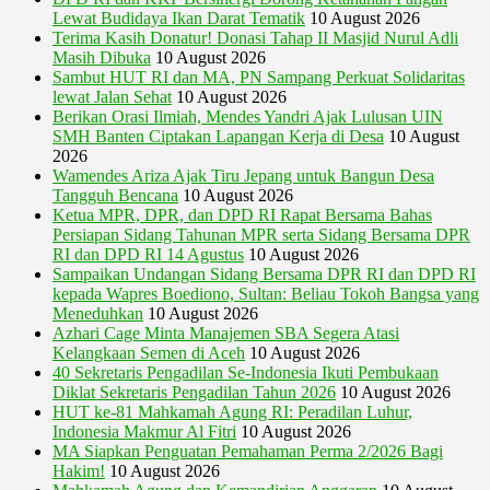
Lewat Budidaya Ikan Darat Tematik
10 August 2026
Terima Kasih Donatur! Donasi Tahap II Masjid Nurul Adli
Masih Dibuka
10 August 2026
Sambut HUT RI dan MA, PN Sampang Perkuat Solidaritas
lewat Jalan Sehat
10 August 2026
Berikan Orasi Ilmiah, Mendes Yandri Ajak Lulusan UIN
SMH Banten Ciptakan Lapangan Kerja di Desa
10 August
2026
Wamendes Ariza Ajak Tiru Jepang untuk Bangun Desa
Tangguh Bencana
10 August 2026
Ketua MPR, DPR, dan DPD RI Rapat Bersama Bahas
Persiapan Sidang Tahunan MPR serta Sidang Bersama DPR
RI dan DPD RI 14 Agustus
10 August 2026
Sampaikan Undangan Sidang Bersama DPR RI dan DPD RI
kepada Wapres Boediono, Sultan: Beliau Tokoh Bangsa yang
Meneduhkan
10 August 2026
Azhari Cage Minta Manajemen SBA Segera Atasi
Kelangkaan Semen di Aceh
10 August 2026
40 Sekretaris Pengadilan Se-Indonesia Ikuti Pembukaan
Diklat Sekretaris Pengadilan Tahun 2026
10 August 2026
HUT ke-81 Mahkamah Agung RI: Peradilan Luhur,
Indonesia Makmur Al Fitri
10 August 2026
MA Siapkan Penguatan Pemahaman Perma 2/2026 Bagi
Hakim!
10 August 2026