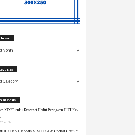
Archives
chives
egories
ories
ent Posts
m XIX/Tuanku Tambusai Hadiri Peringatan HUT Ke-
u
st 2026
ati HUT Ke-1, Kodam XIX/TT Gelar Operasi Gratis di