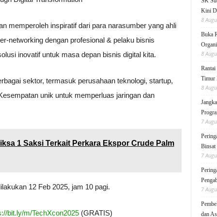
SK Sud
Kini D
8 Augu
n memperoleh inspiratif dari para narasumber yang ahli
Buka 
 ber-networking dengan profesional & pelaku bisnis
Organi
8 Augu
si inovatif untuk masa depan bisnis digital kita.
Rantai
Timur 
bagai sektor, termasuk perusahaan teknologi, startup,
8 Augu
Kesempatan unik untuk memperluas jaringan dan
Jangka
Progra
7 Augu
Pering
sa 1 Saksi Terkait Perkara Ekspor Crude Palm
Binsat
7 Augu
Pering
Pengab
lakukan 12 Feb 2025, jam 10 pagi.
7 Augu
Pembek
s://bit.ly/m/TechXcon2025
(GRATIS)
dan As