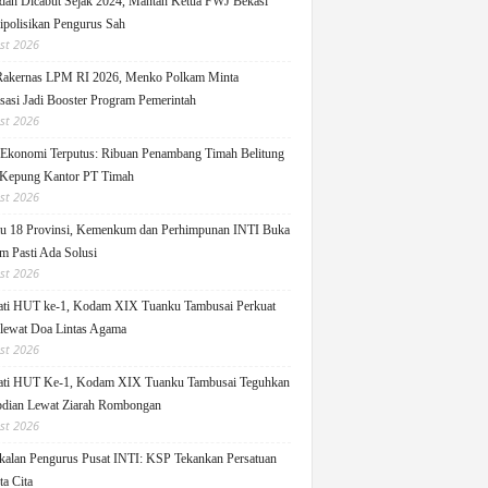
ah Dicabut Sejak 2024, Mantan Ketua FWJ Bekasi
ipolisikan Pengurus Sah
st 2026
Rakernas LPM RI 2026, Menko Polkam Minta
sasi Jadi Booster Program Pemerintah
st 2026
 Ekonomi Terputus: Ribuan Penambang Timah Belitung
Kepung Kantor PT Timah
st 2026
u 18 Provinsi, Kemenkum dan Perhimpunan INTI Buka
m Pasti Ada Solusi
st 2026
ati HUT ke-1, Kodam XIX Tuanku Tambusai Perkuat
 lewat Doa Lintas Agama
st 2026
ati HUT Ke-1, Kodam XIX Tuanku Tambusai Teguhkan
dian Lewat Ziarah Rombongan
st 2026
alan Pengurus Pusat INTI: KSP Tekankan Persatuan
ta Cita