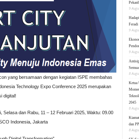
Pekanb
9 Augu
Hadapi
Feradi
9 Augu
Ekonom
Pendo
9 Augu
Antisi
Semua 
8 Augu
Xcon yang bersamaan dengan kegiatan ISPE membahas
Ketua
Indonesia Technology Expo Conference 2025 merupakan
Moment
digital!
Teknol
2045
8 Augu
, Selasa dan Rabu, 11 – 12 Februari 2025, Waktu: 09.00
Kiamat
SCO Indonesia, Jakarta
dan P
8 Augu
gh Digital Transformation”