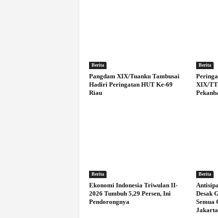
Berita
Berita
Pangdam XIX/Tuanku Tambusai
Peringa
Hadiri Peringatan HUT Ke-69
XIX/TT 
Riau
Pekanb
Berita
Berita
Ekonomi Indonesia Triwulan II-
Antisip
2026 Tumbuh 5,29 Persen, Ini
Desak 
Pendorongnya
Semua 
Jakarta