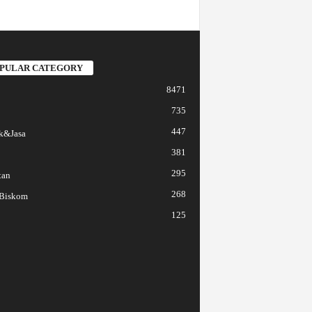
PULAR CATEGORY
8471
735
447
k&Jasa
381
295
tan
268
 Biskom
125