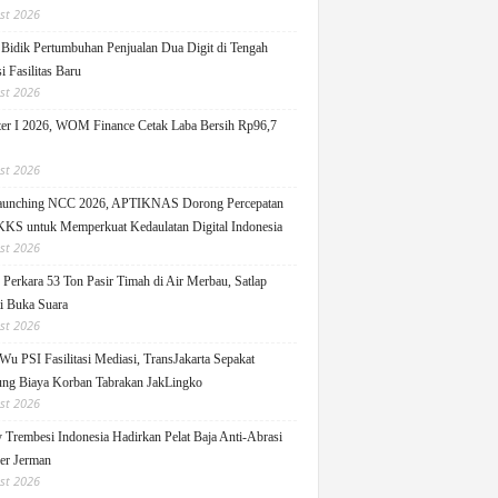
st 2026
idik Pertumbuhan Penjualan Dua Digit di Tengah
i Fasilitas Baru
st 2026
er I 2026, WOM Finance Cetak Laba Bersih Rp96,7
st 2026
Launching NCC 2026, APTIKNAS Dorong Percepatan
S untuk Memperkuat Kedaulatan Digital Indonesia
st 2026
Perkara 53 Ton Pasir Timah di Air Merbau, Satlap
ti Buka Suara
st 2026
Wu PSI Fasilitasi Mediasi, TransJakarta Sepakat
ng Biaya Korban Tabrakan JakLingko
st 2026
y Trembesi Indonesia Hadirkan Pelat Baja Anti-Abrasi
ger Jerman
st 2026