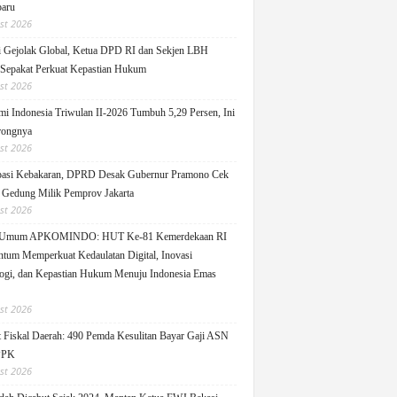
aru
st 2026
 Gejolak Global, Ketua DPD RI dan Sekjen LBH
 Sepakat Perkuat Kepastian Hukum
st 2026
i Indonesia Triwulan II-2026 Tumbuh 5,29 Persen, Ini
rongnya
st 2026
pasi Kebakaran, DPRD Desak Gubernur Pramono Cek
Gedung Milik Pemprov Jakarta
st 2026
 Umum APKOMINDO: HUT Ke-81 Kemerdekaan RI
um Memperkuat Kedaulatan Digital, Inovasi
ogi, dan Kepastian Hukum Menuju Indonesia Emas
st 2026
 Fiskal Daerah: 490 Pemda Kesulitan Bayar Gaji ASN
PPK
st 2026