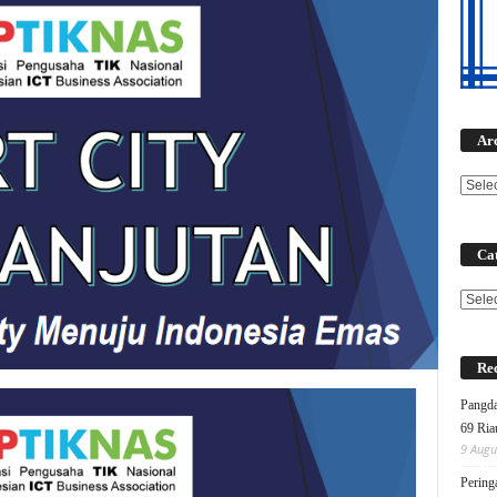
Ar
Cat
Categ
Rec
Pangda
69 Ria
9 Augu
Pering