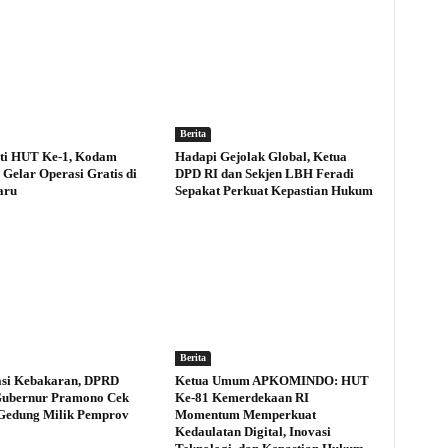
Berita
ti HUT Ke-1, Kodam
Hadapi Gejolak Global, Ketua
Gelar Operasi Gratis di
DPD RI dan Sekjen LBH Feradi
aru
Sepakat Perkuat Kepastian Hukum
Berita
asi Kebakaran, DPRD
Ketua Umum APKOMINDO: HUT
Gubernur Pramono Cek
Ke-81 Kemerdekaan RI
Gedung Milik Pemprov
Momentum Memperkuat
Kedaulatan Digital, Inovasi