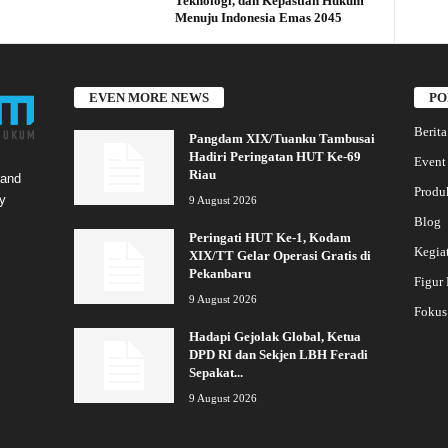
Teknologi, dan Kepastian Hukum
Menuju Indonesia Emas 2045
EVEN MORE NEWS
PO
Berita
Pangdam XIX/Tuanku Tambusai
Hadiri Peringatan HUT Ke-69
Event
Riau
 and
Produ
y
9 August 2026
Blog
Peringati HUT Ke-1, Kodam
Kegia
XIX/TT Gelar Operasi Gratis di
Pekanbaru
Figur
9 August 2026
Fokus
Hadapi Gejolak Global, Ketua
DPD RI dan Sekjen LBH Feradi
Sepakat...
9 August 2026