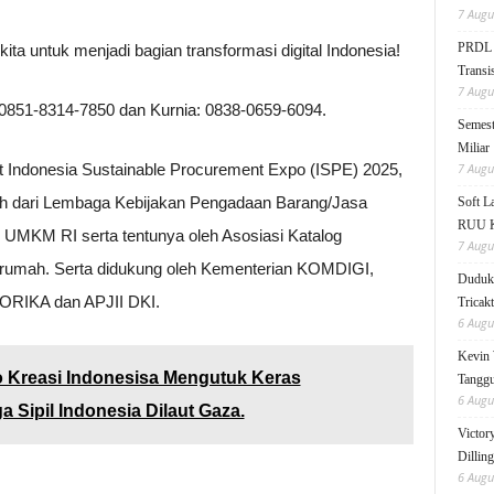
7 Augu
PRDL B
 kita untuk menjadi bagian transformasi digital Indonesia!
Transis
7 Augu
i: 0851-8314-7850 dan Kurnia: 0838-0659-6094.
Semest
Miliar
7 Augu
nt Indonesia Sustainable Procurement Expo (ISPE) 2025,
h dari Lembaga Kebijakan Pengadaan Barang/Jasa
Soft 
RUU KK
 UMKM RI serta tentunya oleh Asosiasi Katalog
7 Augu
n rumah. Serta didukung oleh Kementerian KOMDIGI,
Duduk 
KORIKA dan APJII DKI.
Tricak
6 Augu
Kevin 
 Kreasi Indonesisa Mengutuk Keras
Tanggu
6 Augu
Sipil Indonesia Dilaut Gaza.
Victor
Dillin
6 Augu