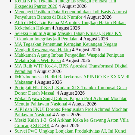
Ketua KPK Tekankan Integritas sebagai Fondasi Tim
Ekspedisi Patriot 2026
4 August 2026
Mendagri Pastikan Data Kependudukan Jadi Basis Akurasi
Penyaluran Bansos di Biak Numfor
4 August 2026
Ahli di MK: Izin Ketua MA untuk Tangkap Hakim Bukan
Kekebalan Hukum
4 August 2026
Seleksi Hakim Agung Masuki Tahap Krusial, Ketua KY
Tekankan Integritas jadi Penilaian
4 August 2026
MA Tegaskan Penentuan Kerugian Keuangan Negara
Menjadi Kewenangan Hakim
4 August 2026
Mahkamah Agung Imbau Pengadilan Waspadai Penipuan
Melalui Situs Web Palsu
4 August 2026
MA Raih WTP Ke-14, BPK Apresiasi Transformasi Digital
Peradilan
4 August 2026
IMO-Indonesia Hadiri Rakerkornas APINDO Ke XXXV di
Makassar
4 August 2026
Peringati HUT Ke-1, Kodam XIX Tuanku Tambusai Gelar
Donor Darah Massal
4 August 2026
Wakaf Nyawa Sang Dokter: Kiprah Prof Achmad Mochtar
Menuju Pahlawan Nasional
4 August 2026
AIPI dan FKUI Dorong Pengusulan Prof Achmad Mochtar
Pahlawan Nasional
4 August 2026
Meski Kalah 1-3, Gol Arkhan Kaka ke Gawang Aston Villa
Guncang SUGBK
4 August 2026
Survei PwC Ungkap Lonjakan Produktivitas AI, Ini Kunci