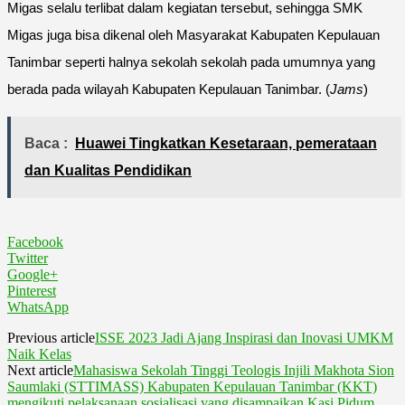
Migas selalu terlibat dalam kegiatan tersebut, sehingga SMK
Migas juga bisa dikenal oleh Masyarakat Kabupaten Kepulauan
Tanimbar seperti halnya sekolah sekolah pada umumnya yang
berada pada wilayah Kabupaten Kepulauan Tanimbar. (
Jams
)
Baca :
Huawei Tingkatkan Kesetaraan, pemerataan
dan Kualitas Pendidikan
Facebook
Twitter
Google+
Pinterest
WhatsApp
Previous article
ISSE 2023 Jadi Ajang Inspirasi dan Inovasi UMKM
Naik Kelas
Next article
Mahasiswa Sekolah Tinggi Teologis Injili Makhota Sion
Saumlaki (STTIMASS) Kabupaten Kepulauan Tanimbar (KKT)
mengikuti pelaksanaan sosialisasi yang disampaikan Kasi Pidum