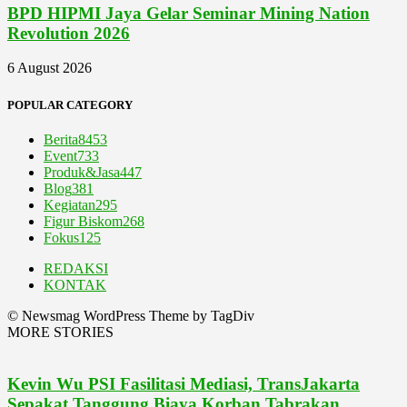
BPD HIPMI Jaya Gelar Seminar Mining Nation
Revolution 2026
6 August 2026
POPULAR CATEGORY
Berita
8453
Event
733
Produk&Jasa
447
Blog
381
Kegiatan
295
Figur Biskom
268
Fokus
125
REDAKSI
KONTAK
© Newsmag WordPress Theme by TagDiv
MORE STORIES
Kevin Wu PSI Fasilitasi Mediasi, TransJakarta
Sepakat Tanggung Biaya Korban Tabrakan...