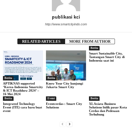
publikasi kci
http://www.smartcityindo.com
RELATED ARTICLES
MORE FROM AUTHOR
Berita
Smart Sustainable City,
Tantangan Smart City di
Indonesia saat ini
Berita
Berita
APTIKNAS supported
Know Your City kunjungi
‘Korea-Indonesia Smartcity
Jakarta Smart City
& ICT Roadshow 2024’ –
16 Mei 2024
Berita
Event
Berita
Integrated Technology
Eventcerdas : Smart City
XL Axiata Business
Event (ITE) cara baru buat
Solutions
Solutions bidik pasar Kota
event
Cerdas dan Pedesaan
Terhubung