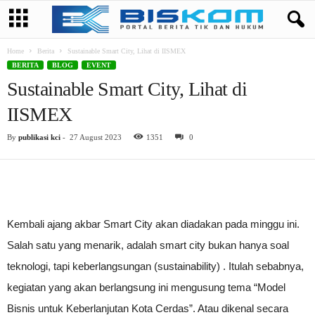
Home
Berita
Sustainable Smart City, Lihat di IISMEX
BERITA
BLOG
EVENT
Sustainable Smart City, Lihat di
IISMEX
By
publikasi kci
-
27 August 2023
1351
0
Kembali ajang akbar Smart City akan diadakan pada minggu ini.
Salah satu yang menarik, adalah smart city bukan hanya soal
teknologi, tapi keberlangsungan (sustainability) . Itulah sebabnya,
kegiatan yang akan berlangsung ini mengusung tema “Model
Bisnis untuk Keberlanjutan Kota Cerdas”. Atau dikenal secara