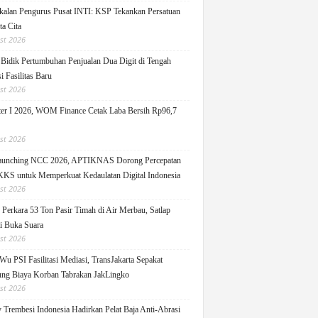
alan Pengurus Pusat INTI: KSP Tekankan Persatuan
ta Cita
st 2026
idik Pertumbuhan Penjualan Dua Digit di Tengah
i Fasilitas Baru
st 2026
er I 2026, WOM Finance Cetak Laba Bersih Rp96,7
st 2026
Launching NCC 2026, APTIKNAS Dorong Percepatan
S untuk Memperkuat Kedaulatan Digital Indonesia
st 2026
Perkara 53 Ton Pasir Timah di Air Merbau, Satlap
ti Buka Suara
st 2026
Wu PSI Fasilitasi Mediasi, TransJakarta Sepakat
ng Biaya Korban Tabrakan JakLingko
st 2026
y Trembesi Indonesia Hadirkan Pelat Baja Anti-Abrasi