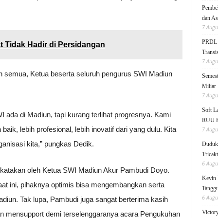
Pembek
dan As
7 Augu
PRDL B
 Tidak Hadir di Persidangan
Transis
7 Augu
n semua, Ketua beserta seluruh pengurus SWI Madiun
Semest
Miliar
7 Augu
Soft 
 ada di Madiun, tapi kurang terlihat progresnya. Kami
RUU KK
ik, lebih profesional, lebih inovatif dari yang dulu. Kita
7 Augu
ganisasi kita,” pungkas Dedik.
Duduk 
Tricak
6 Augu
dikatakan oleh Ketua SWI Madiun Akur Pambudi Doyo.
Kevin 
t ini, pihaknya optimis bisa mengembangkan serta
Tanggu
6 Augu
diun. Tak lupa, Pambudi juga sangat berterima kasih
Victor
nan mensupport demi terselenggaranya acara Pengukuhan