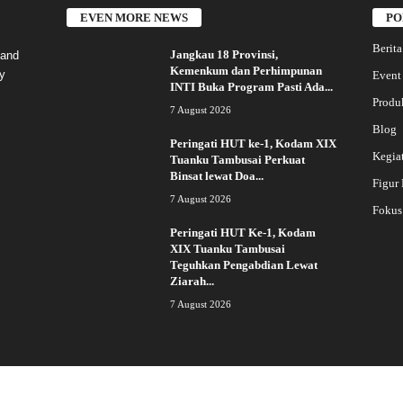
EVEN MORE NEWS
PO
Berita
Jangkau 18 Provinsi,
 and
Kemenkum dan Perhimpunan
y
Event
INTI Buka Program Pasti Ada...
Produ
7 August 2026
Blog
Peringati HUT ke-1, Kodam XIX
Kegia
Tuanku Tambusai Perkuat
Binsat lewat Doa...
Figur
7 August 2026
Fokus
Peringati HUT Ke-1, Kodam
XIX Tuanku Tambusai
Teguhkan Pengabdian Lewat
Ziarah...
7 August 2026