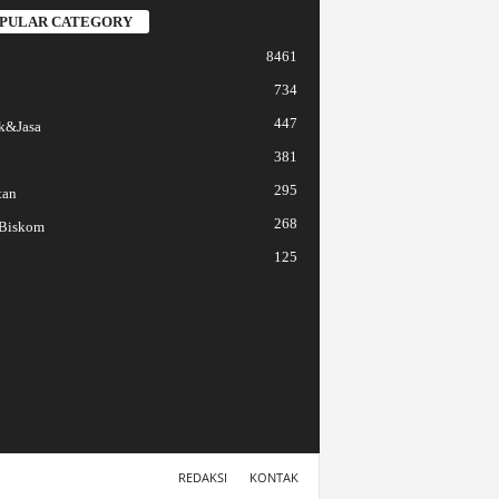
PULAR CATEGORY
8461
734
447
k&Jasa
381
295
tan
268
 Biskom
125
REDAKSI
KONTAK