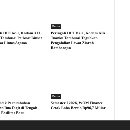
Berita
ti HUT ke-1, Kodam XIX
Peringati HUT Ke-1, Kodam XIX
Tambusai Perkuat Binsat
Tuanku Tambusai Teguhkan
oa Lintas Agama
Pengabdian Lewat Ziarah
Rombongan
Berita
idik Pertumbuhan
Semester I 2026, WOM Finance
an Dua Digit di Tengah
Cetak Laba Bersih Rp96,7 Miliar
 Fasilitas Baru