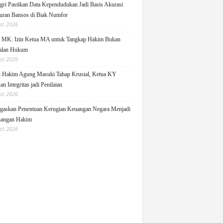
ri Pastikan Data Kependudukan Jadi Basis Akurasi
uran Bansos di Biak Numfor
st 2026
i MK: Izin Ketua MA untuk Tangkap Hakim Bukan
alan Hukum
st 2026
i Hakim Agung Masuki Tahap Krusial, Ketua KY
n Integritas jadi Penilaian
st 2026
askan Penentuan Kerugian Keuangan Negara Menjadi
angan Hakim
st 2026