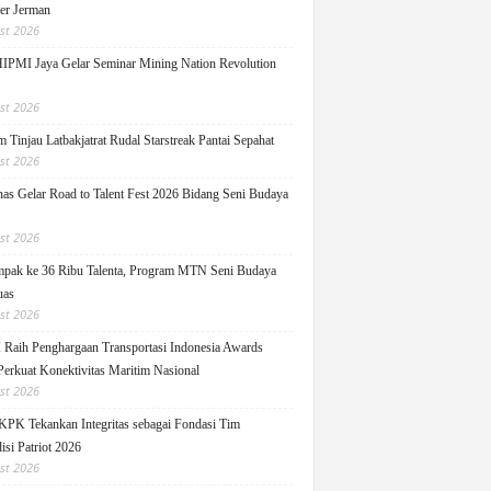
ger Jerman
st 2026
PMI Jaya Gelar Seminar Mining Nation Revolution
st 2026
 Tinjau Latbakjatrat Rudal Starstreak Pantai Sepahat
st 2026
as Gelar Road to Talent Fest 2026 Bidang Seni Budaya
st 2026
pak ke 36 Ribu Talenta, Program MTN Seni Budaya
uas
st 2026
Raih Penghargaan Transportasi Indonesia Awards
Perkuat Konektivitas Maritim Nasional
st 2026
KPK Tekankan Integritas sebagai Fondasi Tim
isi Patriot 2026
st 2026