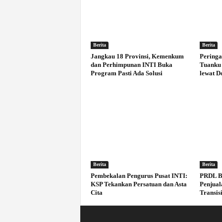
Berita
Berita
Jangkau 18 Provinsi, Kemenkum
Peringa
dan Perhimpunan INTI Buka
Tuanku 
Program Pasti Ada Solusi
lewat D
Berita
Berita
Pembekalan Pengurus Pusat INTI:
PRDL B
KSP Tekankan Persatuan dan Asta
Penjual
Cita
Transisi