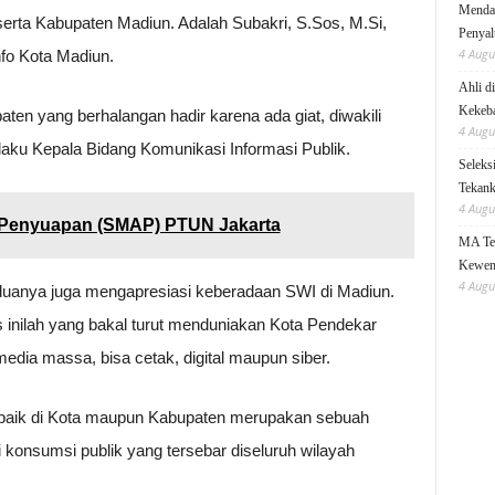
Mendag
erta Kabupaten Madiun. Adalah Subakri, S.Sos, M.Si,
Penyal
4 Augu
nfo Kota Madiun.
Ahli d
Kekeb
en yang berhalangan hadir karena ada giat, diwakili
4 Augu
laku Kepala Bidang Komunikasi Informasi Publik.
Seleks
Tekanka
4 Augu
 Penyuapan (SMAP) PTUN Jakarta
MA Teg
Kewen
4 Augu
uanya juga mengapresiasi keberadaan SWI di Madiun.
 inilah yang bakal turut menduniakan Kota Pendekar
edia massa, bisa cetak, digital maupun siber.
baik di Kota maupun Kabupaten merupakan sebuah
 konsumsi publik yang tersebar diseluruh wilayah