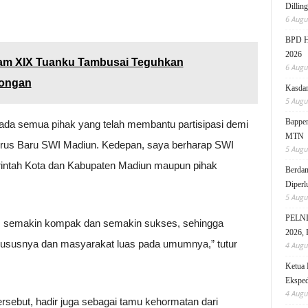
Dillin
6 Augu
BPD HI
2026
dam XIX Tuanku Tambusai Teguhkan
6 Augu
bongan
Kasdam
5 Augu
Bappen
ada semua pihak yang telah membantu partisipasi demi
MTN
rus Baru SWI Madiun. Kedepan, saya berharap SWI
5 Augu
intah Kota dan Kabupaten Madiun maupun pihak
Berdam
Diperl
5 Augu
PELNI 
, semakin kompak dan semakin sukses, sehingga
2026, 
hususnya dan masyarakat luas pada umumnya,” tutur
4 Augu
Ketua 
Eksped
4 Augu
sebut, hadir juga sebagai tamu kehormatan dari