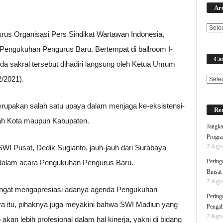
Ar
us Organisasi Pers Sindikat Wartawan Indonesia,
engukuhan Pengurus Baru. Bertempat di ballroom I-
Cat
nda sakral tersebut dihadiri langsung oleh Ketua Umum
/2021).
Categ
upakan salah satu upaya dalam menjaga ke-eksistensi-
Rec
ayah Kota maupun Kabupaten.
Jangka
Progra
7 Augu
WI Pusat, Dedik Sugianto, jauh-jauh dari Surabaya
Pering
 dalam acara Pengukuhan Pengurus Baru.
Binsat
7 Augu
ngat mengapresiasi adanya agenda Pengukuhan
Pering
ya itu, pihaknya juga meyakini bahwa SWI Madiun yang
Pengab
7 Augu
akan lebih profesional dalam hal kinerja, yakni di bidang