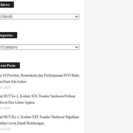
chives
egories
ories
ent Posts
u 18 Provinsi, Kemenkum dan Perhimpunan INTI Buka
m Pasti Ada Solusi
st 2026
ati HUT ke-1, Kodam XIX Tuanku Tambusai Perkuat
 lewat Doa Lintas Agama
st 2026
ati HUT Ke-1, Kodam XIX Tuanku Tambusai Teguhkan
dian Lewat Ziarah Rombongan
st 2026