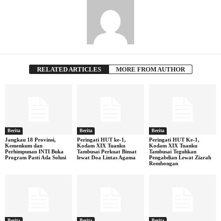
RELATED ARTICLES
MORE FROM AUTHOR
Berita
Berita
Berita
Jangkau 18 Provinsi,
Peringati HUT ke-1,
Peringati HUT Ke-1,
Kemenkum dan
Kodam XIX Tuanku
Kodam XIX Tuanku
Perhimpunan INTI Buka
Tambusai Perkuat Binsat
Tambusai Teguhkan
Program Pasti Ada Solusi
lewat Doa Lintas Agama
Pengabdian Lewat Ziarah
Rombongan
Berita
Berita
Berita