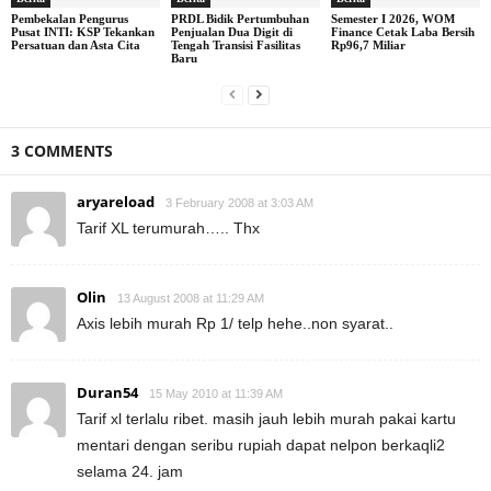
Pembekalan Pengurus
PRDL Bidik Pertumbuhan
Semester I 2026, WOM
Pusat INTI: KSP Tekankan
Penjualan Dua Digit di
Finance Cetak Laba Bersih
Persatuan dan Asta Cita
Tengah Transisi Fasilitas
Rp96,7 Miliar
Baru
3 COMMENTS
aryareload
3 February 2008 at 3:03 AM
Tarif XL terumurah….. Thx
Olin
13 August 2008 at 11:29 AM
Axis lebih murah Rp 1/ telp hehe..non syarat..
Duran54
15 May 2010 at 11:39 AM
Tarif xl terlalu ribet. masih jauh lebih murah pakai kartu
mentari dengan seribu rupiah dapat nelpon berkaqli2
selama 24. jam