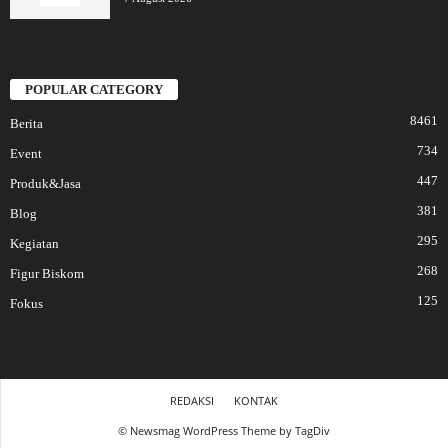
POPULAR CATEGORY
8461
Berita
734
Event
447
Produk&Jasa
381
Blog
295
Kegiatan
268
Figur Biskom
125
Fokus
REDAKSI
KONTAK
© Newsmag WordPress Theme by TagDiv