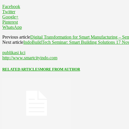
Facebook
Twitter
Google+
Pinterest
WhatsApp
Previous article
Digital Transformation for Smart Manufacturing – 
Next article
IndoBuildTech Seminar: Smart Building Solutions 17 No
publikasi kci
http://www.smartcityindo.com
RELATED ARTICLES
MORE FROM AUTHOR