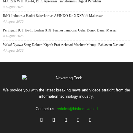
MA Raih WTP Ke-14, BPK Apresiasi Transformasi Digital Peradilan
4 August 2026
IMO-Indonesia Hadiri Rakerkornas APINDO Ke XXXV di Makassar
4 August 2026
Peringati HUT Ke-1, Kodam XIX Tuanku Tambusai Gelar Donor Darah Massal
4 August 2026
Wakaf Nyawa Sang Dokter: Kiprah Prof Achmad Mochtar Menuju Pahlawan Nasional
4 August 2026
We provide you with the latest breaking news and videos straight from the
information technology industry.
Contact us:
redaksi@biskom.web.id