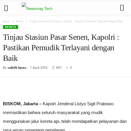
Home
Berita
Tinjau Stasiun Pasar Senen, Kapolri : Pastikan Pemudik Terlayani dengan Baik
BERITA
Tinjau Stasiun Pasar Senen, Kapolri :
Pastikan Pemudik Terlayani dengan
Baik
By
zulkifli liputo
-
7 April 2024
693
0
BISKOM, Jakarta –
Kapolri Jenderal Listyo Sigit Prabowo
memastikan bahwa seluruh masyarakat yang mudik
menggunakan jalur kereta api, telah mendapatkan pelayanan dan
rasa aman sepanjang perjalanan.