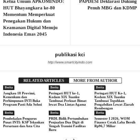
Ketua Umum APKOMINDO:
PAPDESI Deklarasi Dukung
HUT Bhayangkara ke-80
Penuh MBG dan KDMP
Momentum Memperkuat
Penegakan Hukum dan
Keamanan Digital Menuju
Indonesia Emas 2045
publikasi kci
http://www.smartcityindo.com
RELATED ARTICLES
MORE FROM AUTHOR
Berita
Berita
Berita
Jangkau 18 Provinsi,
Peringati HUT ke-1,
Peringati HUT Ke-1,
Kemenkum dan
Kodam XIX Tuanku
Kodam XIX Tuanku
Perhimpunan INTI Buka
Tambusai Perkuat Binsat
Tambusai Teguhkan
Program Pasti Ada Solusi
lewat Doa Lintas Agama
Pengabdian Lewat Ziarah
Rombongan
Berita
Berita
Berita
Pembekalan Pengurus
PRDL Bidik Pertumbuhan
Semester I 2026, WOM
Pusat INTI: KSP Tekankan
Penjualan Dua Digit di
Finance Cetak Laba Bersih
Persatuan dan Asta Cita
Tengah Transisi Fasilitas
Rp96,7 Miliar
Baru