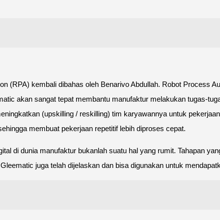
n (RPA) kembali dibahas oleh Benarivo Abdullah. Robot Process Autom
matic akan sangat tepat membantu manufaktur melakukan tugas-tuga
ingkatkan (upskilling / reskilling) tim karyawannya untuk pekerjaan
, sehingga membuat pekerjaan repetitif lebih diproses cepat.
ital di dunia manufaktur bukanlah suatu hal yang rumit. Tahapan y
ematic juga telah dijelaskan dan bisa digunakan untuk mendapatkan 