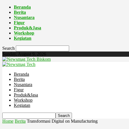
Beranda
Berita
Nusantara
Figur
Produk&Jasa
Workshop
Kegiatan
Search
Sunday, August 9, 2026
Biskom
Beranda
Berita
Nusantara
Figur
Produk&Jasa
Workshop
Kegiatan
Home
Berita
Transformasi Digital on Manufacturing