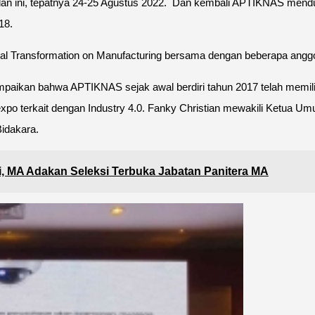
lan ini, tepatnya 24-25 Agustus 2022. Dan kembali APTIKNAS menduku
018.
 Transformation on Manufacturing bersama dengan beberapa angg
kan bahwa APTIKNAS sejak awal berdiri tahun 2017 telah memiliki 
ga expo terkait dengan Industry 4.0. Fanky Christian mewakili Ketu
Bidakara.
i, MA Adakan Seleksi Terbuka Jabatan Panitera MA