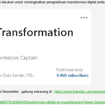
mi lakukan untuk meningkatkan pengetahuan transformasi digital
wsletter , gabung sekarang di :
https://www.linkedin.com/newslet
a8b579c6266442/transformasi-digital-on-manufacturing?page=2&pa