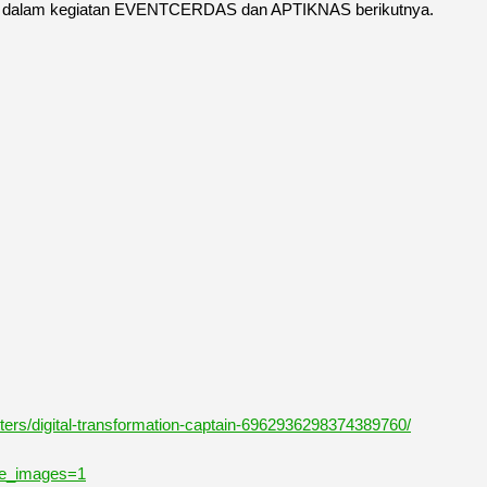
 anda dalam kegiatan EVENTCERDAS dan APTIKNAS berikutnya.
ters/digital-transformation-captain-6962936298374389760/
ge_images=1