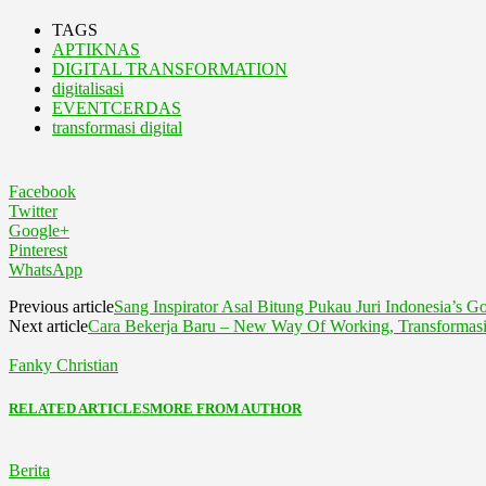
TAGS
APTIKNAS
DIGITAL TRANSFORMATION
digitalisasi
EVENTCERDAS
transformasi digital
Facebook
Twitter
Google+
Pinterest
WhatsApp
Previous article
Sang Inspirator Asal Bitung Pukau Juri Indonesia’s Go
Next article
Cara Bekerja Baru – New Way Of Working, Transformasi 
Fanky Christian
RELATED ARTICLES
MORE FROM AUTHOR
Berita