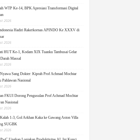
h WTP Ke-14, BPK Apresiasi Transformasi Digital
lan
st 2026
ndonesia Hadiri Rakerkornas APINDO Ke XXXV di
sar
st 2026
ati HUT Ke-1, Kodam XIX Tuanku Tambusai Gelar
 Darah Massal
st 2026
Nyawa Sang Dokter: Kiprah Prof Achmad Mochtar
 Pahlawan Nasional
st 2026
an FKUI Dorong Pengusulan Prof Achmad Mochtar
an Nasional
st 2026
Kalah 1-3, Gol Arkhan Kaka ke Gawang Aston Villa
ang SUGBK
st 2026
 PwC Ungkap Lonjakan Produktivitas AI, Ini Kunci