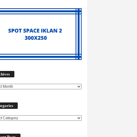
Archives
chives
egories
ories
ent Posts