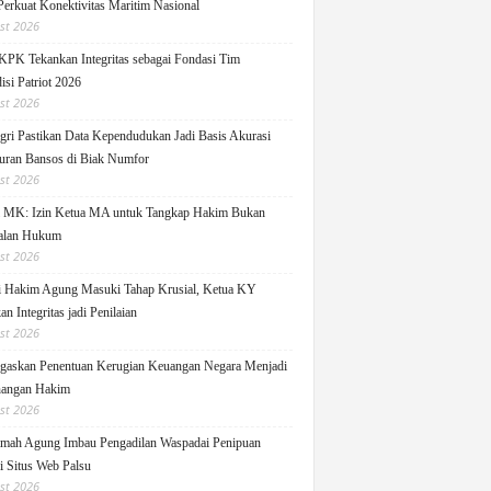
Perkuat Konektivitas Maritim Nasional
st 2026
KPK Tekankan Integritas sebagai Fondasi Tim
isi Patriot 2026
st 2026
ri Pastikan Data Kependudukan Jadi Basis Akurasi
uran Bansos di Biak Numfor
st 2026
i MK: Izin Ketua MA untuk Tangkap Hakim Bukan
alan Hukum
st 2026
i Hakim Agung Masuki Tahap Krusial, Ketua KY
n Integritas jadi Penilaian
st 2026
askan Penentuan Kerugian Keuangan Negara Menjadi
angan Hakim
st 2026
ah Agung Imbau Pengadilan Waspadai Penipuan
i Situs Web Palsu
st 2026