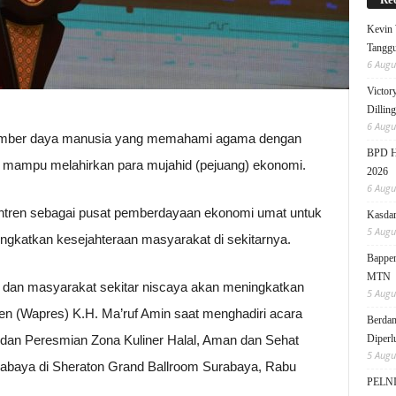
Kevin 
Tanggu
6 Augu
Victor
Dillin
6 Augu
umber daya manusia yang memahami agama dengan
BPD HI
tut mampu melahirkan para mujahid (pejuang) ekonomi.
2026
6 Augu
ntren sebagai pusat pemberdayaan ekonomi umat untuk
Kasdam
5 Augu
ngkatkan kesejahteraan masyarakat di sekitarnya.
Bappen
MTN
, dan masyarakat sekitar niscaya akan meningkatkan
5 Augu
den (Wapres) K.H. Ma’ruf Amin saat menghadiri acara
Berdam
dan Peresmian Zona Kuliner Halal, Aman dan Sehat
Diperl
5 Augu
rabaya di Sheraton Grand Ballroom Surabaya, Rabu
PELNI 