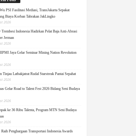
Wu PSI Fasilitasi Mediasi, TransJakarta Sepakat
ng Biaya Korban Tabrakan JakLingko
st 2026
y Trembesi Indonesia Hadirkan Pelat Baja Anti-Abrasi
ger Jerman
st 2026
PMI Jaya Gelar Seminar Mining Nation Revolution
st 2026
 Tinjau Latbakjatrat Rudal Starstreak Pantai Sepahat
st 2026
as Gelar Road to Talent Fest 2026 Bidang Seni Budaya
st 2026
pak ke 36 Ribu Talenta, Program MTN Seni Budaya
uas
st 2026
Raih Penghargaan Transportasi Indonesia Awards