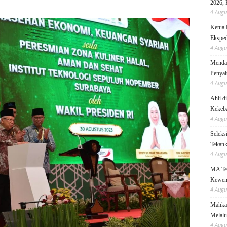
2026, 
4 Augu
Ketua 
Eksped
4 Augu
Mendag
Penyal
4 Augu
Ahli d
Kekeb
4 Augu
Seleks
Tekanka
4 Augu
MA Teg
Kewen
4 Augu
Mahkam
Melalu
4 Augu