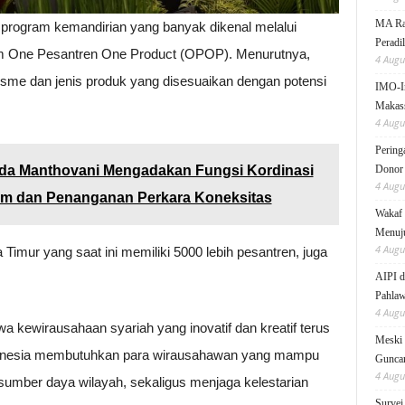
MA Rai
rogram kemandirian yang banyak dikenal melalui
Peradi
am One Pesantren One Product (OPOP). Menurutnya,
4 Augu
me dan jenis produk yang disesuaikan dengan potensi
IMO-I
Makas
4 Augu
Pering
 Reda Manthovani Mengadakan Fungsi Kordinasi
Donor
4 Augu
m dan Penanganan Perkara Koneksitas
Wakaf 
Menuju
4 Augu
a Timur yang saat ini memiliki 5000 lebih pesantren, juga
AIPI d
Pahlaw
4 Augu
a kewirausahaan syariah yang inovatif dan kreatif terus
Meski 
Indonesia membutuhkan para wirausahawan yang mampu
Gunc
4 Augu
umber daya wilayah, sekaligus menjaga kelestarian
Survei