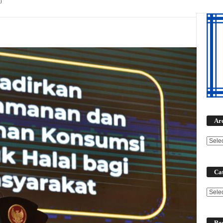
0
Ar
Cat
Categ
Rec