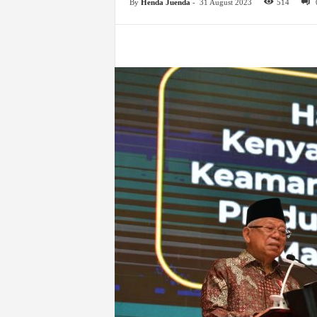
By
Henda Juenda
-
31 August 2023
514