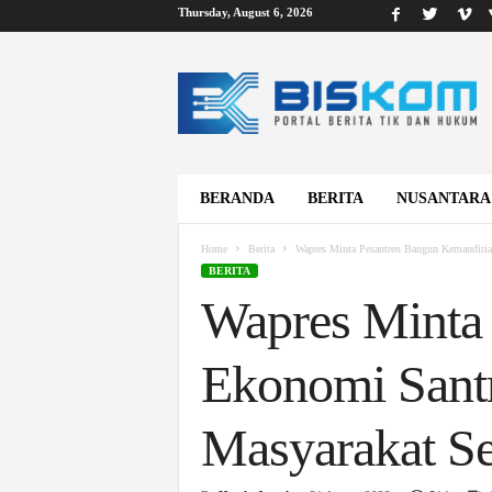
Thursday, August 6, 2026
B
i
s
k
o
m
BERANDA
BERITA
NUSANTARA
Home
Berita
Wapres Minta Pesantren Bangun Kemandirian
BERITA
Wapres Minta
Ekonomi Santr
Masyarakat Se