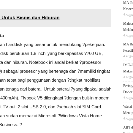
MA Teg
Kewen
4 Augu
 Untuk Bisnis dan Hiburan
Mahkam
Melalu
ta
4 Augu
dan harddisk yang besar untuk mendukung ?pekerjaan.
MA Rai
Peradi
sk berukuran 1.8 inchi yang berkapasitas ??60 GB,
4 Augu
dan hiburan. Notebook ini andal berkat ?processor
IMO-I
sebagai prosesor yang bertenaga dan ?memiliki tingkat
Makas
4 Augu
an tepat bagi penggunaan dengan ?tingkat mobilitas
Pering
n tenaga dari baterai. Untuk baterai ?yang dipakai adalah
Donor
(3400mAh). Flybook V5 dilengkapi ?dengan bult-in modem
4 Augu
rt TV out, 2 slot USB 2.0, dan ?sebuah slot SIM Card.
Wakaf 
Menuju
kan sudah memakai Microsoft ?Windows Vista Home
4 Augu
Business. ?
AIPI d