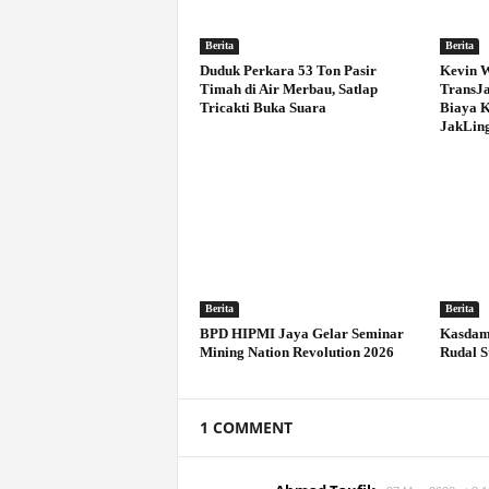
Berita
Berita
Duduk Perkara 53 Ton Pasir
Kevin W
Timah di Air Merbau, Satlap
TransJa
Tricakti Buka Suara
Biaya 
JakLin
Berita
Berita
BPD HIPMI Jaya Gelar Seminar
Kasdam 
Mining Nation Revolution 2026
Rudal S
1 COMMENT