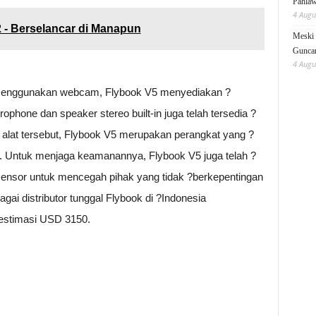
Pahlaw
4 Augu
2 - Berselancar di Manapun
Meski 
Gunc
4 Augu
menggunakan webcam, Flybook V5 menyediakan ?
ophone dan speaker stereo built-in juga telah tersedia ?
alat tersebut, Flybook V5 merupakan perangkat yang ?
. Untuk menjaga keamanannya, Flybook V5 juga telah ?
ion sensor untuk mencegah pihak yang tidak ?berkepentingan
ai distributor tunggal Flybook di ?Indonesia
estimasi USD 3150.