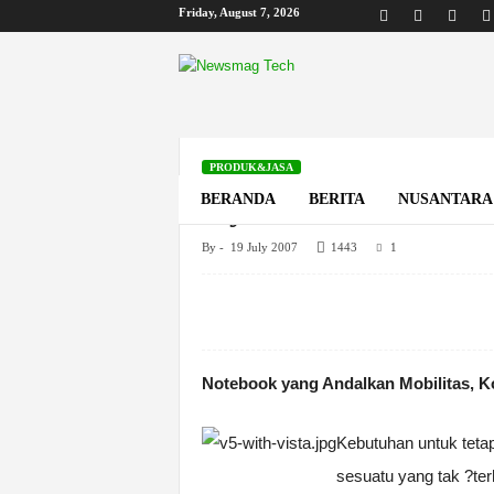
Friday, August 7, 2026
B
i
s
k
o
m
PRODUK&JASA
Flybook V5 HSDPA
BERANDA
BERITA
NUSANTARA
By
-
19 July 2007
1443
1
Home
Produk&Jasa
Flybook V5 HSDPA?
Notebook yang Andalkan Mobilitas, Ko
Kebutuhan untuk tetap
sesuatu yang tak ?ter