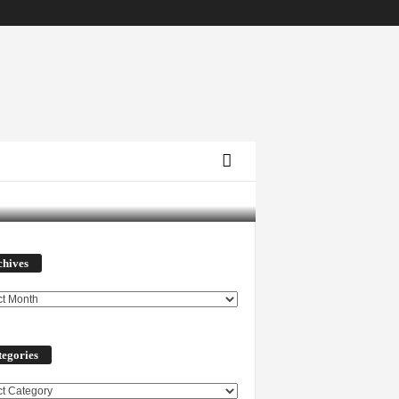
Archives
chives
egories
ories