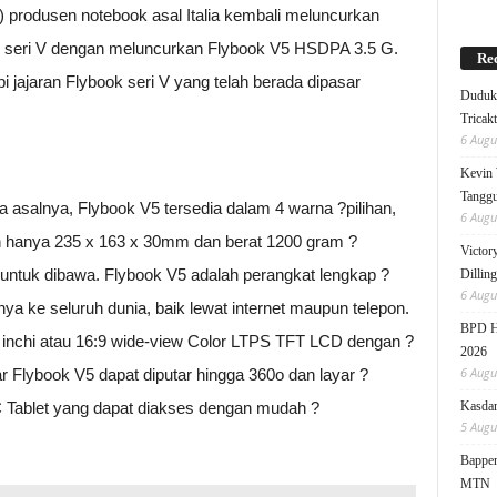
 produsen notebook asal Italia kembali meluncurkan
ok seri V dengan meluncurkan Flybook V5 HSDPA 3.5 G.
Rec
jajaran Flybook seri V yang telah berada dipasar
Duduk 
Tricak
6 Augu
Kevin 
Tanggu
a asalnya, Flybook V5 tersedia dalam 4 warna ?pilihan,
6 Augu
ran hanya 235 x 163 x 30mm dan berat 1200 gram ?
Victor
 untuk dibawa. Flybook V5 adalah perangkat lengkap ?
Dillin
6 Augu
ke seluruh dunia, baik lewat internet maupun telepon.
BPD HI
9 inchi atau 16:9 wide-view Color LTPS TFT LCD dengan ?
2026
6 Augu
r Flybook V5 dapat diputar hingga 360o dan layar ?
 Tablet yang dapat diakses dengan mudah ?
Kasdam
5 Augu
Bappen
MTN