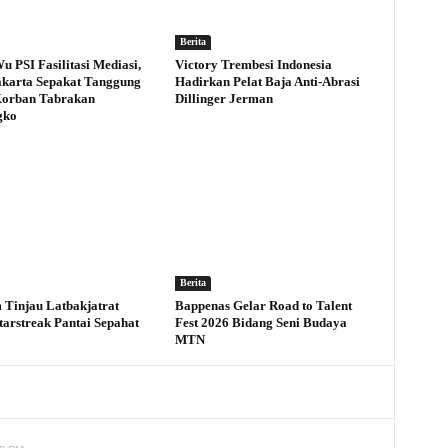
Berita
u PSI Fasilitasi Mediasi,
Victory Trembesi Indonesia
karta Sepakat Tanggung
Hadirkan Pelat Baja Anti-Abrasi
Korban Tabrakan
Dillinger Jerman
gko
Berita
Tinjau Latbakjatrat
Bappenas Gelar Road to Talent
tarstreak Pantai Sepahat
Fest 2026 Bidang Seni Budaya
MTN