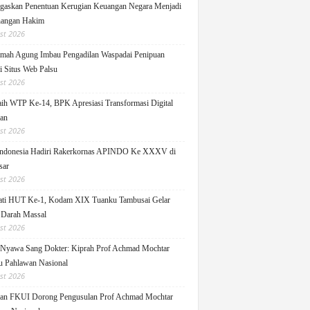
askan Penentuan Kerugian Keuangan Negara Menjadi
angan Hakim
st 2026
ah Agung Imbau Pengadilan Waspadai Penipuan
i Situs Web Palsu
st 2026
h WTP Ke-14, BPK Apresiasi Transformasi Digital
lan
st 2026
ndonesia Hadiri Rakerkornas APINDO Ke XXXV di
sar
st 2026
ati HUT Ke-1, Kodam XIX Tuanku Tambusai Gelar
 Darah Massal
st 2026
Nyawa Sang Dokter: Kiprah Prof Achmad Mochtar
 Pahlawan Nasional
st 2026
an FKUI Dorong Pengusulan Prof Achmad Mochtar