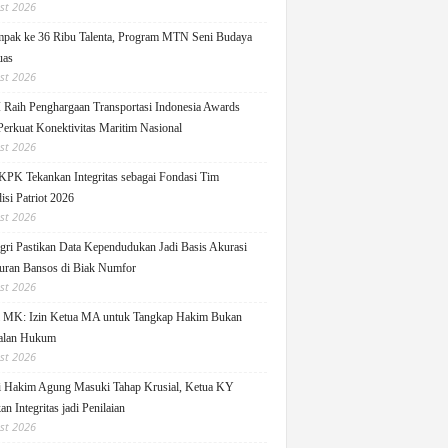
st 2026
pak ke 36 Ribu Talenta, Program MTN Seni Budaya
uas
st 2026
Raih Penghargaan Transportasi Indonesia Awards
Perkuat Konektivitas Maritim Nasional
st 2026
KPK Tekankan Integritas sebagai Fondasi Tim
isi Patriot 2026
st 2026
ri Pastikan Data Kependudukan Jadi Basis Akurasi
uran Bansos di Biak Numfor
st 2026
i MK: Izin Ketua MA untuk Tangkap Hakim Bukan
alan Hukum
st 2026
i Hakim Agung Masuki Tahap Krusial, Ketua KY
n Integritas jadi Penilaian
st 2026