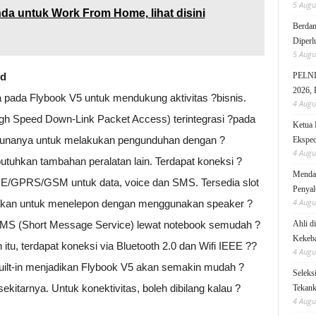
5 Augu
da untuk Work From Home, lihat disini
Berdam
Diperl
5 Augu
rd
PELNI 
2026, 
ia pada Flybook V5 untuk mendukung aktivitas ?bisnis.
4 Augu
High Speed Down-Link Packet Access) terintegrasi ?pada
Ketua 
gunanya untuk melakukan pengunduhan dengan ?
Eksped
4 Augu
tuhkan tambahan peralatan lain. Terdapat koneksi ?
Mendag
GPRS/GSM untuk data, voice dan SMS. Tersedia slot
Penyal
4 Augu
nakan untuk menelepon dengan menggunakan speaker ?
SMS (Short Message Service) lewat notebook semudah ?
Ahli d
Kekeb
 itu, terdapat koneksi via Bluetooth 2.0 dan Wifi IEEE ??
4 Augu
built-in menjadikan Flybook V5 akan semakin mudah ?
Seleks
ekitarnya. Untuk konektivitas, boleh dibilang kalau ?
Tekanka
4 Augu