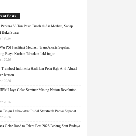
ent Posts
Perkara 53 Ton Pasir Timah di Air Merbau, Satlap
ti Buka Suara
st 2026
Wu PSI Fasilitasi Mediasi, TransJakarta Sepakat
ng Biaya Korban Tabrakan JakLingko
st 2026
y Trembesi Indonesia Hadirkan Pelat Baja Anti-Abrasi
ger Jerman
st 2026
PMI Jaya Gelar Seminar Mining Nation Revolution
st 2026
 Tinjau Latbakjatrat Rudal Starstreak Pantai Sepahat
st 2026
as Gelar Road to Talent Fest 2026 Bidang Seni Budaya