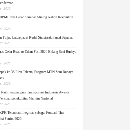
ger Jerman
st 2026
PMI Jaya Gelar Seminar Mining Nation Revolution
st 2026
 Tinjau Latbakjatrat Rudal Starstreak Pantai Sepahat
st 2026
as Gelar Road to Talent Fest 2026 Bidang Seni Budaya
st 2026
pak ke 36 Ribu Talenta, Program MTN Seni Budaya
uas
st 2026
Raih Penghargaan Transportasi Indonesia Awards
Perkuat Konektivitas Maritim Nasional
st 2026
KPK Tekankan Integritas sebagai Fondasi Tim
isi Patriot 2026
st 2026