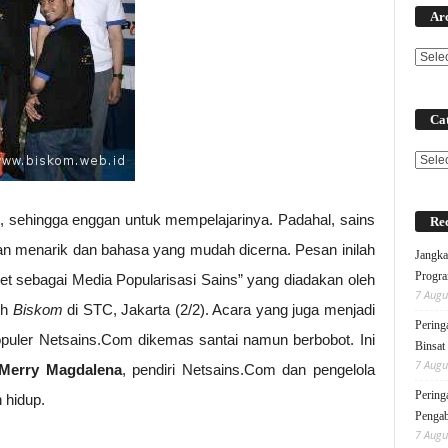
Ar
Cat
Categ
, sehingga enggan untuk mempelajarinya. Padahal, sains
Rec
n menarik dan bahasa yang mudah dicerna. Pesan inilah
Jangka
Progra
et sebagai Media Popularisasi Sains” yang diadakan oleh
7 Augu
eh
Biskom
di STC, Jakarta (2/2). Acara yang juga menjadi
Pering
 populer Netsains.Com dikemas santai namun berbobot. Ini
Binsat
7 Augu
Merry Magdalena
, pendiri Netsains.Com dan pengelola
Pering
 hidup.
Pengab
7 Augu