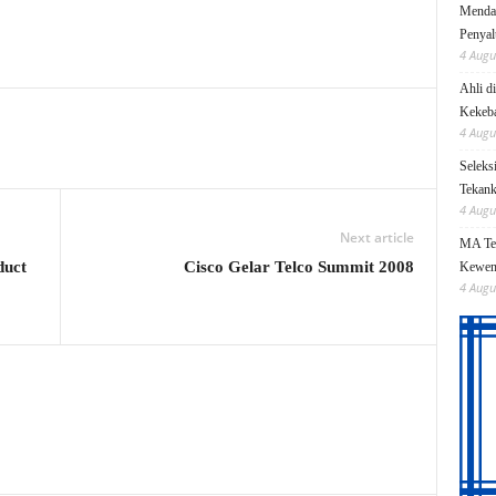
Mendag
Penyal
4 Augu
Ahli d
Kekeb
4 Augu
Seleks
Tekanka
4 Augu
Next article
MA Teg
duct
Cisco Gelar Telco Summit 2008
Kewen
4 Augu