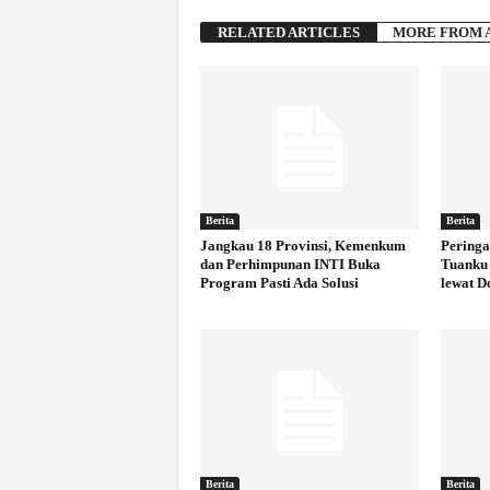
RELATED ARTICLES
MORE FROM 
Berita
Berita
Jangkau 18 Provinsi, Kemenkum
Peringa
dan Perhimpunan INTI Buka
Tuanku 
Program Pasti Ada Solusi
lewat D
Berita
Berita