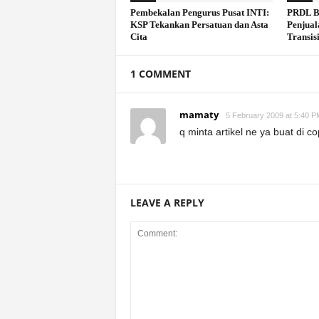
Pembekalan Pengurus Pusat INTI:
PRDL B
KSP Tekankan Persatuan dan Asta
Penjual
Cita
Transisi
1 COMMENT
mamaty
5 February 2009 at 5:40 P
q minta artikel ne ya buat di cop
LEAVE A REPLY