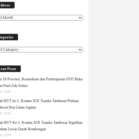
chives
egories
ories
ent Posts
u 18 Provinsi, Kemenkum dan Perhimpunan INTI Buka
m Pasti Ada Solusi
st 2026
ati HUT ke-1, Kodam XIX Tuanku Tambusai Perkuat
 lewat Doa Lintas Agama
st 2026
ati HUT Ke-1, Kodam XIX Tuanku Tambusai Teguhkan
dian Lewat Ziarah Rombongan
st 2026