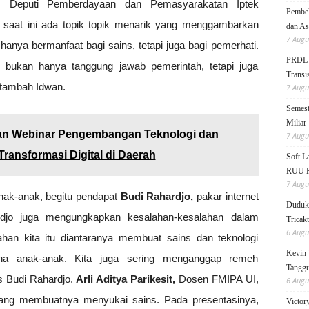
, Deputi Pemberdayaan dan Pemasyarakatan Iptek
Pembek
saat ini ada topik topik menarik yang menggambarkan
dan As
7 Augu
hanya bermanfaat bagi sains, tetapi juga bagi pemerhati.
PRDL B
t bukan hanya tanggung jawab pemerintah, tetapi juga
Transis
 tambah Idwan.
7 Augu
Semest
Miliar
n Webinar Pengembangan Teknologi dan
7 Augu
Transformasi Digital di Daerah
Soft 
RUU KK
7 Augu
anak-anak, begitu pendapat
Budi Rahardjo,
pakar internet
Duduk 
rdjo juga mengungkapkan kesalahan-kesalahan dalam
Tricak
6 Augu
ahan kita itu diantaranya membuat sains dan teknologi
Kevin 
erna anak-anak. Kita juga sering menganggap remeh
Tanggu
s Budi Rahardjo.
Arli Aditya Parikesit,
Dosen FMIPA UI,
6 Augu
ang membuatnya menyukai sains. Pada presentasinya,
Victor