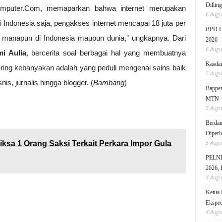
Dillin
Komputer.Com, memaparkan bahwa internet merupakan
6 Augu
Di Indonesia saja, pengakses internet mencapai 18 juta per
BPD HI
k manapun di Indonesia maupun dunia,” ungkapnya. Dari
2026
6 Augu
i Aulia
, bercerita soal berbagai hal yang membuatnya
Kasdam
ering kebanyakan adalah yang peduli mengenai sains baik
5 Augu
is, jurnalis hingga blogger. (
Bambang
)
Bappen
MTN
5 Augu
Berdam
Diperl
5 Augu
sa 1 Orang Saksi Terkait Perkara Impor Gula
PELNI 
2026, 
4 Augu
Ketua 
Eksped
4 Augu