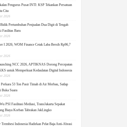
alan Pengurus Pusat INTI: KSP Tekankan Persatuan
ta Cita
st 2026
idik Pertumbuhan Penjualan Dua Digit di Tengah
i Fasilitas Baru
st 2026
er I 2026, WOM Finance Cetak Laba Bersih Rp96,7
st 2026
Launching NCC 2026, APTIKNAS Dorong Percepatan
S untuk Memperkuat Kedaulatan Digital Indonesia
st 2026
Perkara 53 Ton Pasir Timah di Air Merbau, Satlap
ti Buka Suara
st 2026
Wu PSI Fasilitasi Mediasi, TransJakarta Sepakat
ng Biaya Korban Tabrakan JakLingko
st 2026
y Trembesi Indonesia Hadirkan Pelat Baja Anti-Abrasi