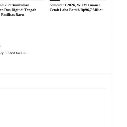
idik Pertumbuhan
Semester I 2026, WOM Finance
an Dua Digit di Tengah
Cetak Laba Bersih Rp96,7 Miliar
 Fasilitas Baru
M
y, i love sains..