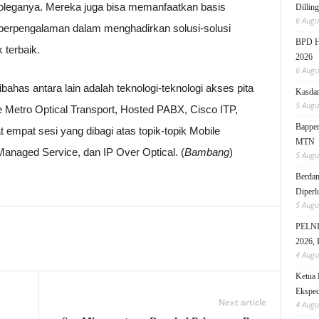
eganya. Mereka juga bisa memanfaatkan basis
Dillin
6 Augu
 berpengalaman dalam menghadirkan solusi-solusi
BPD HI
 terbaik.
2026
6 Augu
ahas antara lain adalah teknologi-teknologi akses pita
Kasdam
5 Augu
ce Metro Optical Transport, Hosted PABX, Cisco ITP,
Bappen
empat sesi yang dibagi atas topik-topik Mobile
MTN
anaged Service, dan IP Over Optical. (
Bambang
)
5 Augu
Berdam
Diperl
5 Augu
PELNI 
2026, 
4 Augu
Ketua 
Eksped
Next article
4 Augu