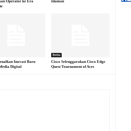
an Operator ke Era
Idaman
te
Berita
enalkan Inovasi Baru
Cisco Selenggarakan Cisco Edge
edia Digital
Quest Tournament of Aces