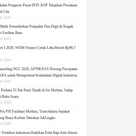
alan Pengurus Pusat INTI: KSP Tekankan Persatuan
ta Cita
st 2026
idik Pertumbuhan Penjualan Dua Digit di Tengah
i Fasilitas Baru
st 2026
er I 2026, WOM Finance Cetak Laba Bersih Rp96,7
st 2026
Launching NCC 2026, APTIKNAS Dorong Percepatan
S untuk Memperkuat Kedaulatan Digital Indonesia
st 2026
Perkara 53 Ton Pasir Timah di Air Merbau, Satlap
ti Buka Suara
st 2026
Wu PSI Fasilitasi Mediasi, TransJakarta Sepakat
ng Biaya Korban Tabrakan JakLingko
st 2026
y Trembesi Indonesia Hadirkan Pelat Baja Anti-Abrasi