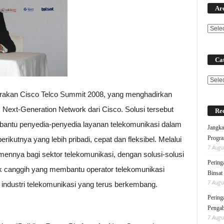
Ar
Cat
Categ
rakan Cisco Telco Summit 2008, yang menghadirkan
k Next-Generation Network dari Cisco. Solusi tersebut
Rec
antu penyedia-penyedia layanan telekomunikasi dalam
Jangka
Progra
ikutnya yang lebih pribadi, cepat dan fleksibel. Melalui
7 Augu
ennya bagi sektor telekomunikasi, dengan solusi-solusi
Pering
k canggih yang membantu operator telekomunikasi
Binsat
7 Augu
 industri telekomunikasi yang terus berkembang.
Pering
Pengab
7 Augu