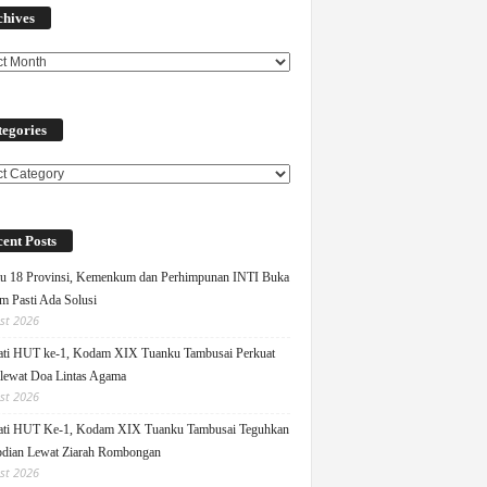
chives
egories
ories
ent Posts
u 18 Provinsi, Kemenkum dan Perhimpunan INTI Buka
m Pasti Ada Solusi
st 2026
ati HUT ke-1, Kodam XIX Tuanku Tambusai Perkuat
 lewat Doa Lintas Agama
st 2026
ati HUT Ke-1, Kodam XIX Tuanku Tambusai Teguhkan
dian Lewat Ziarah Rombongan
st 2026