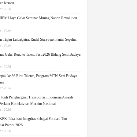
ger Jerman
st 2026
PMI Jaya Gelar Seminar Mining Nation Revolution
st 2026
 Tinjau Latbakjatrat Rudal Starstreak Pantai Sepahat
st 2026
as Gelar Road to Talent Fest 2026 Bidang Seni Budaya
st 2026
pak ke 36 Ribu Talenta, Program MTN Seni Budaya
uas
st 2026
Raih Penghargaan Transportasi Indonesia Awards
Perkuat Konektivitas Maritim Nasional
st 2026
KPK Tekankan Integritas sebagai Fondasi Tim
isi Patriot 2026
st 2026