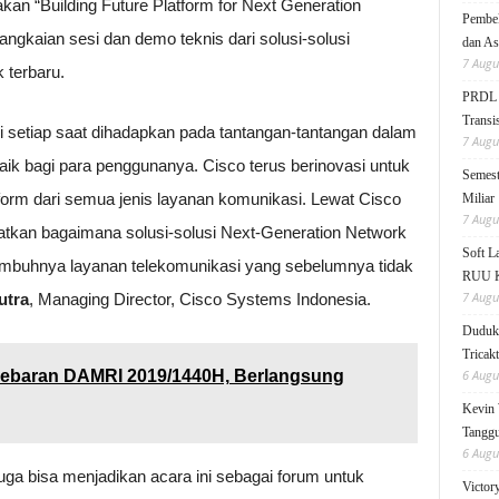
an “Building Future Platform for Next Generation
Pembek
ngkaian sesi dan demo teknis dari solusi-solusi
dan As
7 Augu
 terbaru.
PRDL B
Transis
 setiap saat dihadapkan pada tantangan-tantangan dalam
7 Augu
ik bagi para penggunanya. Cisco terus berinovasi untuk
Semest
orm dari semua jenis layanan komunikasi. Lewat Cisco
Miliar
7 Augu
atkan bagaimana solusi-solusi Next-Generation Network
Soft 
umbuhnya layanan telekomunikasi yang sebelumnya tidak
RUU KK
7 Augu
utra
, Managing Director, Cisco Systems Indonesia.
Duduk 
Tricak
ebaran DAMRI 2019/1440H, Berlangsung
6 Augu
Kevin 
Tanggu
6 Augu
ga bisa menjadikan acara ini sebagai forum untuk
Victor