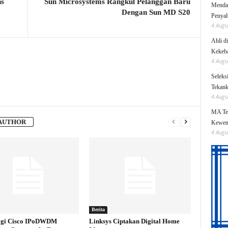
ns
Sun Microsystems Rangkul Pelanggan Baru
Mendag
Dengan Sun MD S20
Penyal
4 Augu
Ahli d
Kekeb
4 Augu
Seleks
Tekanka
4 Augu
MA Teg
AUTHOR
Kewen
4 Augu
Berita
ogi Cisco IPoDWDM
Linksys Ciptakan Digital Home