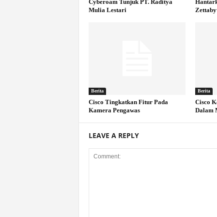
Cyberoam Tunjuk PT. Raditya
Hantark
Mulia Lestari
Zettaby
Berita
Berita
Cisco Tingkatkan Fitur Pada
Cisco K
Kamera Pengawas
Dalam M
LEAVE A REPLY