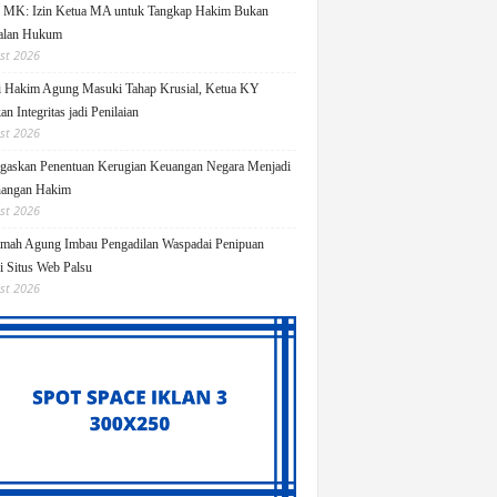
i MK: Izin Ketua MA untuk Tangkap Hakim Bukan
alan Hukum
st 2026
i Hakim Agung Masuki Tahap Krusial, Ketua KY
n Integritas jadi Penilaian
st 2026
askan Penentuan Kerugian Keuangan Negara Menjadi
angan Hakim
st 2026
ah Agung Imbau Pengadilan Waspadai Penipuan
i Situs Web Palsu
st 2026