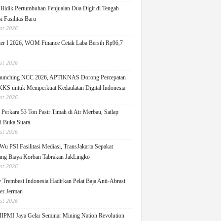
idik Pertumbuhan Penjualan Dua Digit di Tengah
i Fasilitas Baru
st 2026
er I 2026, WOM Finance Cetak Laba Bersih Rp96,7
st 2026
Launching NCC 2026, APTIKNAS Dorong Percepatan
S untuk Memperkuat Kedaulatan Digital Indonesia
st 2026
Perkara 53 Ton Pasir Timah di Air Merbau, Satlap
ti Buka Suara
st 2026
Wu PSI Fasilitasi Mediasi, TransJakarta Sepakat
ng Biaya Korban Tabrakan JakLingko
st 2026
y Trembesi Indonesia Hadirkan Pelat Baja Anti-Abrasi
ger Jerman
st 2026
PMI Jaya Gelar Seminar Mining Nation Revolution