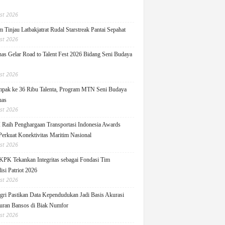
st 2026
 Tinjau Latbakjatrat Rudal Starstreak Pantai Sepahat
st 2026
as Gelar Road to Talent Fest 2026 Bidang Seni Budaya
st 2026
pak ke 36 Ribu Talenta, Program MTN Seni Budaya
uas
st 2026
Raih Penghargaan Transportasi Indonesia Awards
Perkuat Konektivitas Maritim Nasional
st 2026
KPK Tekankan Integritas sebagai Fondasi Tim
isi Patriot 2026
st 2026
ri Pastikan Data Kependudukan Jadi Basis Akurasi
uran Bansos di Biak Numfor
st 2026