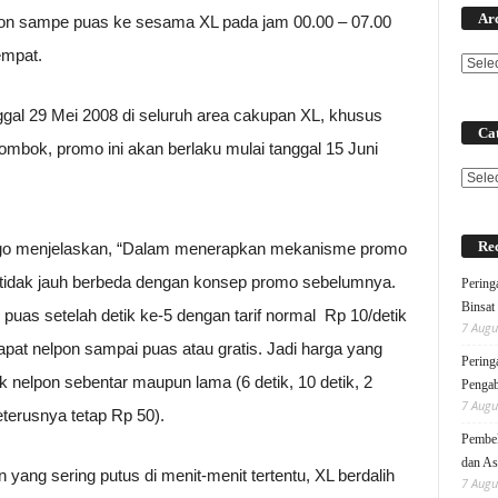
Ar
pon sampe puas ke sesama XL pada jam 00.00 – 07.00
empat.
nggal 29 Mei 2008 di seluruh area cakupan XL, khusus
Cat
mbok, promo ini akan berlaku mulai tanggal 15 Juni
Categ
Rec
iago menjelaskan, “Dalam menerapkan mekanisme promo
 tidak jauh berbeda dengan konsep promo sebelumnya.
Pering
Binsat
uas setelah detik ke-5 dengan tarif normal Rp 10/detik
7 Augu
apat nelpon sampai puas atau gratis. Jadi harga yang
Pering
 nelpon sebentar maupun lama (6 detik, 10 detik, 2
Pengab
7 Augu
eterusnya tetap Rp 50).
Pembek
dan As
 yang sering putus di menit-menit tertentu, XL berdalih
7 Augu