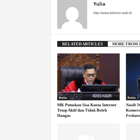
Yulia
http://www.biskom.web.id
RELATED ARTICLES
MORE FROM 
Berita
Berita
MK Putuskan Sisa Kuota Internet
Nasib 5
Tetap Aktif dan Tidak Boleh
Komersi
Hangus
Frekuen