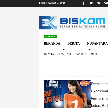
Friday, August 7, 2026
B
i
s
k
o
m
BERITA
XL: Rp 50, Telpon S
BERANDA
BERITA
NUSANTARA
By
Yulia
-
29 May 2008
1851
0
Home
Berita
XL: Rp 50, Telpon Sampai Puas
Demi mempe
Excelcomin
termurah 
bebas Rp 5