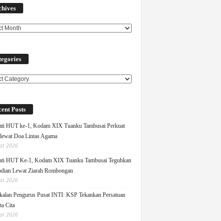
chives
egories
ories
ent Posts
ati HUT ke-1, Kodam XIX Tuanku Tambusai Perkuat
 lewat Doa Lintas Agama
st 2026
ati HUT Ke-1, Kodam XIX Tuanku Tambusai Teguhkan
dian Lewat Ziarah Rombongan
st 2026
alan Pengurus Pusat INTI: KSP Tekankan Persatuan
ta Cita
st 2026