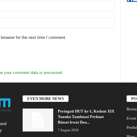
 browser for the next time I comment.
w your comment data is processed.
EVEN MORE NEWS
PO
Berita
Peringati HUT ke-1, Kodam XIX
Tuanku Tambusai Perkuat
Event
Binsat lewat Doa...
 and
Produ
y
7 August 2026
Blog