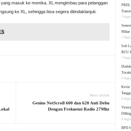
n yang masuk ke mereka. XL mengimbau para pelanggan
PRDL B
gsung ke XL, sehingga bisa segera ditindaklanjuti.
Transis
7 Augu
Semest
ES
Miliar
7 Augu
Soft 
RUU KK
7 Augu
Duduk 
Tricak
6 Augu
Kevin 
Tanggu
Next article
6 Augu
Genius NetScroll 600 dan 620 Anti Debu
Victor
Lokal
Dengan Frekuensi Radio 27Mhz
Dillin
6 Augu
BPD HI