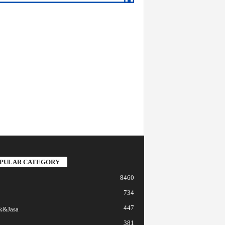
PULAR CATEGORY
8460
734
447
k&Jasa
381