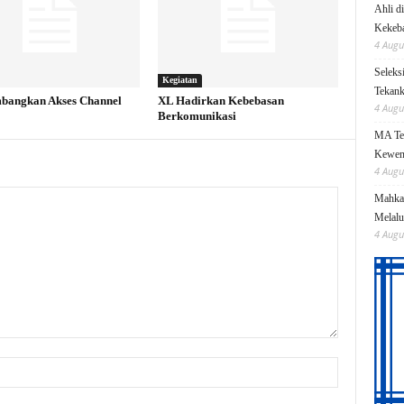
Ahli d
Kekeb
4 Augu
Seleks
Kegiatan
Tekanka
bangkan Akses Channel
XL Hadirkan Kebebasan
4 Augu
Berkomunikasi
MA Teg
Kewen
4 Augu
Mahkam
Melalu
4 Augu