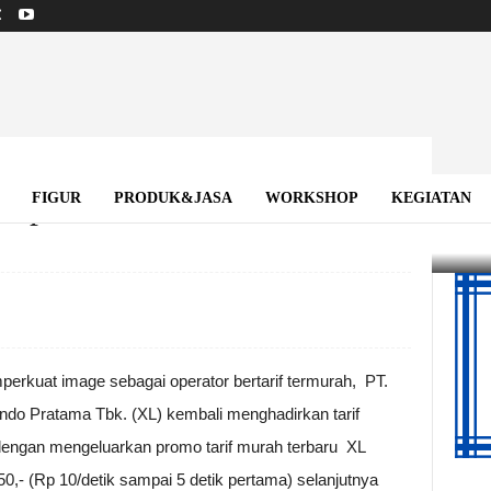
ampai Puas
FIGUR
PRODUK&JASA
WORKSHOP
KEGIATAN
rkuat image sebagai operator bertarif termurah, PT.
do Pratama Tbk. (XL) kembali menghadirkan tarif
dengan mengeluarkan promo tarif murah terbaru XL
0,- (Rp 10/detik sampai 5 detik pertama) selanjutnya