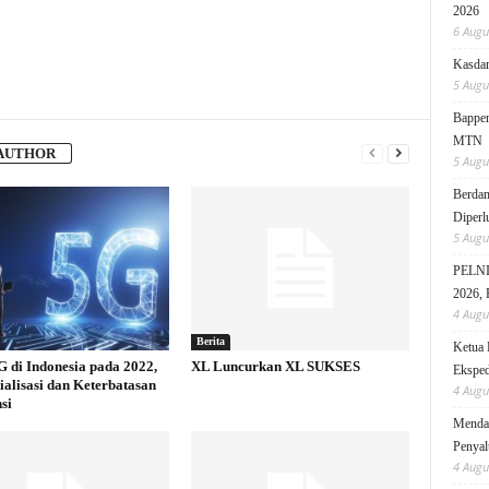
2026
6 Augu
Kasdam
5 Augu
Bappen
MTN
AUTHOR
5 Augu
Berdam
Diperl
5 Augu
PELNI 
2026, 
4 Augu
Berita
Ketua 
G di Indonesia pada 2022,
XL Luncurkan XL SUKSES
Eksped
alisasi dan Keterbatasan
4 Augu
si
Mendag
Penyal
4 Augu