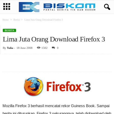
Home
Berita
Lima Juta Orang Download Firefox 3
BERITA
Lima Juta Orang Download Firefox 3
By
Yulia
-
18 June 2008
1502
0
Mozilla Firefox 3 berhasil mencatat rekor Guiness Book. Sampai
berita ini diturunkan, Firefox 3 sekurangnya telah di
download
oleh