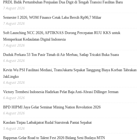
PRDL Bidik Pertumbuhan Penjualan Dua Digit di Tengah Transisi Fasilitas Baru
7 August 2026
Semester I 2026, WOM Finance Cetak Laba Bersih Rp96,7 Miliar
7 August 2026
Soft Launching NCC 2026, APTIKNAS Dorong Percepatan RUU KKS untuk
Memperkuat Kedaulatan Digital Indonesia
7 August 2026
Duduk Perkara 53 Ton Pasir Timah di Air Merbau, Satlap Tricakti Buka Suara
6 August 2026
Kevin Wu PSI Fasilitasi Mediasi, TransJakarta Sepakat Tanggung Biaya Korban Tabrakan
JakLingko
6 August 2026
Victory Trembesi Indonesia Hadirkan Pelat Baja Anti-Abrasi Dillinger Jerman
6 August 2026
BPD HIPMI Jaya Gelar Seminar Mining Nation Revolution 2026
6 August 2026
Kasdam Tinjau Latbakjatrat Rudal Starstreak Pantai Sepahat
5 August 2026
Bappenas Gelar Road to Talent Fest 2026 Bidang Seni Budaya MTN