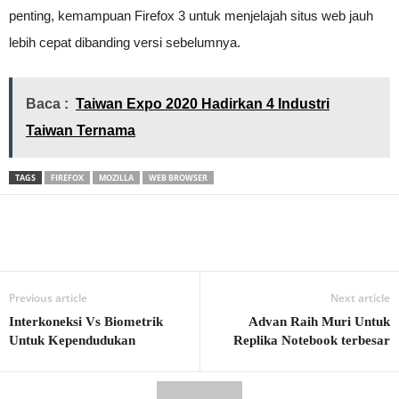
penting, kemampuan Firefox 3 untuk menjelajah situs web jauh
lebih cepat dibanding versi sebelumnya.
Baca :
Taiwan Expo 2020 Hadirkan 4 Industri
Taiwan Ternama
TAGS
FIREFOX
MOZILLA
WEB BROWSER
Previous article
Next article
Interkoneksi Vs Biometrik
Advan Raih Muri Untuk
Untuk Kependudukan
Replika Notebook terbesar