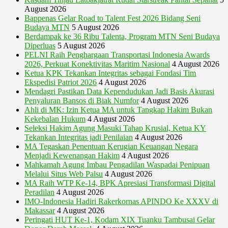
August 2026
Bappenas Gelar Road to Talent Fest 2026 Bidang Seni
Budaya MTN
5 August 2026
Berdampak ke 36 Ribu Talenta, Program MTN Seni Budaya
Diperluas
5 August 2026
PELNI Raih Penghargaan Transportasi Indonesia Awards
2026, Perkuat Konektivitas Maritim Nasional
4 August 2026
Ketua KPK Tekankan Integritas sebagai Fondasi Tim
Ekspedisi Patriot 2026
4 August 2026
Mendagri Pastikan Data Kependudukan Jadi Basis Akurasi
Penyaluran Bansos di Biak Numfor
4 August 2026
Ahli di MK: Izin Ketua MA untuk Tangkap Hakim Bukan
Kekebalan Hukum
4 August 2026
Seleksi Hakim Agung Masuki Tahap Krusial, Ketua KY
Tekankan Integritas jadi Penilaian
4 August 2026
MA Tegaskan Penentuan Kerugian Keuangan Negara
Menjadi Kewenangan Hakim
4 August 2026
Mahkamah Agung Imbau Pengadilan Waspadai Penipuan
Melalui Situs Web Palsu
4 August 2026
MA Raih WTP Ke-14, BPK Apresiasi Transformasi Digital
Peradilan
4 August 2026
IMO-Indonesia Hadiri Rakerkornas APINDO Ke XXXV di
Makassar
4 August 2026
Peringati HUT Ke-1, Kodam XIX Tuanku Tambusai Gelar