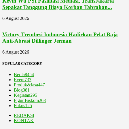
Kevin Wu PSI Fasilitasi Mediasi, TransJakarta
Sepakat Tanggung Biaya Korban Tabrakan...
6 August 2026
Victory Trembesi Indonesia Hadirkan Pelat Baja
Anti-Abrasi Dillinger Jerman
6 August 2026
POPULAR CATEGORY
Berita
8454
Event
733
Produk&Jasa
447
Blog
381
Kegiatan
295
Figur Biskom
268
Fokus
125
REDAKSI
KONTAK