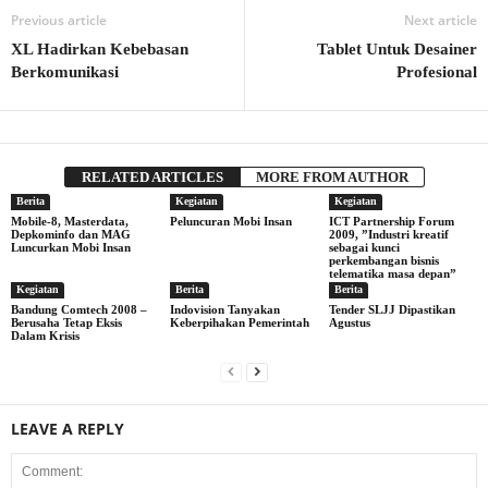
Previous article
Next article
XL Hadirkan Kebebasan
Tablet Untuk Desainer
Berkomunikasi
Profesional
RELATED ARTICLES
MORE FROM AUTHOR
Berita
Kegiatan
Kegiatan
Mobile-8, Masterdata,
Peluncuran Mobi Insan
ICT Partnership Forum
Depkominfo dan MAG
2009, ”Industri kreatif
Luncurkan Mobi Insan
sebagai kunci
perkembangan bisnis
telematika masa depan”
Kegiatan
Berita
Berita
Bandung Comtech 2008 –
Indovision Tanyakan
Tender SLJJ Dipastikan
Berusaha Tetap Eksis
Keberpihakan Pemerintah
Agustus
Dalam Krisis
LEAVE A REPLY