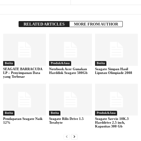
RELATED ARTICLES
MORE FROM AUTHOR
Berita
Produk&Jasa
Berita
SEAGATE BARRACUDA
Notebook Acer Gunakan
Seagate Simpan Hasil
LP – Penyimpanan Data
Harddisk Seagate 500Gb
Liputan Olimpiade 2008
yang Terbesar
Berita
Berita
Produk&Jasa
Pendapatan Seagate Naik
Seagate Rilis Drive 1.5
Seagate Savvio 10K.3
12%
Terabyte
Harddrive 2.5 inch,
Kapasitas 300 Gb