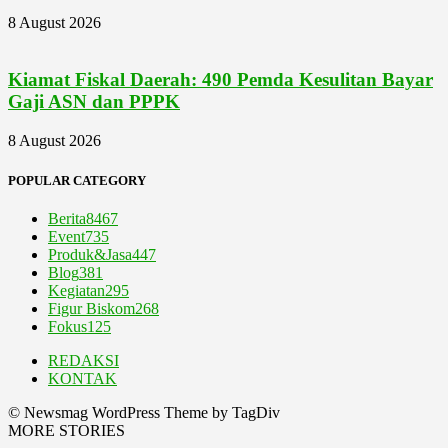
8 August 2026
Kiamat Fiskal Daerah: 490 Pemda Kesulitan Bayar
Gaji ASN dan PPPK
8 August 2026
POPULAR CATEGORY
Berita
8467
Event
735
Produk&Jasa
447
Blog
381
Kegiatan
295
Figur Biskom
268
Fokus
125
REDAKSI
KONTAK
© Newsmag WordPress Theme by TagDiv
MORE STORIES