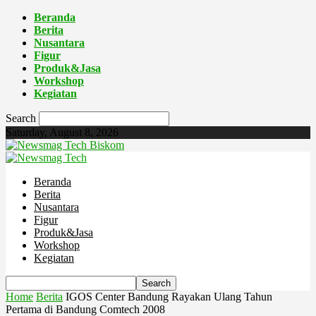
Beranda
Berita
Nusantara
Figur
Produk&Jasa
Workshop
Kegiatan
Search
Saturday, August 8, 2026
Biskom
Beranda
Berita
Nusantara
Figur
Produk&Jasa
Workshop
Kegiatan
Home
Berita
IGOS Center Bandung Rayakan Ulang Tahun
Pertama di Bandung Comtech 2008