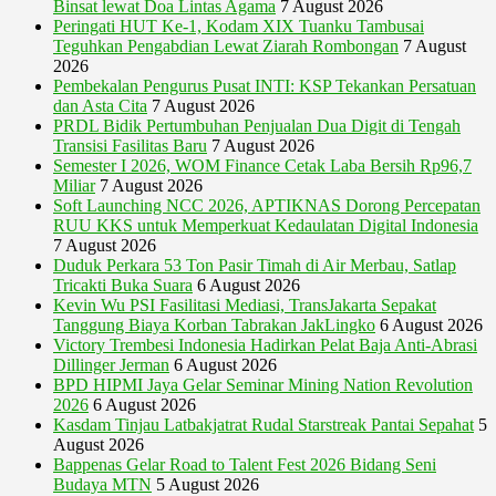
Binsat lewat Doa Lintas Agama
7 August 2026
Peringati HUT Ke-1, Kodam XIX Tuanku Tambusai
Teguhkan Pengabdian Lewat Ziarah Rombongan
7 August
2026
Pembekalan Pengurus Pusat INTI: KSP Tekankan Persatuan
dan Asta Cita
7 August 2026
PRDL Bidik Pertumbuhan Penjualan Dua Digit di Tengah
Transisi Fasilitas Baru
7 August 2026
Semester I 2026, WOM Finance Cetak Laba Bersih Rp96,7
Miliar
7 August 2026
Soft Launching NCC 2026, APTIKNAS Dorong Percepatan
RUU KKS untuk Memperkuat Kedaulatan Digital Indonesia
7 August 2026
Duduk Perkara 53 Ton Pasir Timah di Air Merbau, Satlap
Tricakti Buka Suara
6 August 2026
Kevin Wu PSI Fasilitasi Mediasi, TransJakarta Sepakat
Tanggung Biaya Korban Tabrakan JakLingko
6 August 2026
Victory Trembesi Indonesia Hadirkan Pelat Baja Anti-Abrasi
Dillinger Jerman
6 August 2026
BPD HIPMI Jaya Gelar Seminar Mining Nation Revolution
2026
6 August 2026
Kasdam Tinjau Latbakjatrat Rudal Starstreak Pantai Sepahat
5
August 2026
Bappenas Gelar Road to Talent Fest 2026 Bidang Seni
Budaya MTN
5 August 2026