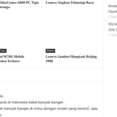
IdeaCentre A600-PC Tipis
Lenovo Siapkan Teknologi Baru
Berdam
tenaga
Diperl
5 Augu
PELNI 
2026, 
4 Augu
Jasa
Berita
ad W700, Mobile
Lenovo Sambut Olimpiade Beijing
tion Terbaru
2008
sia…
uk di indonesia bakal banyak banget..
dah banyak banget di china dengan model yang keren2, ada
b.