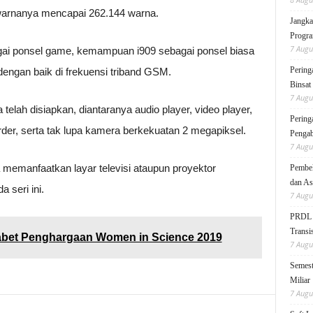
 warnanya mencapai 262.144 warna.
Jangka
Progra
7 Augu
ai ponsel game, kemampuan i909 sebagai ponsel biasa
Pering
dengan baik di frekuensi triband GSM.
Binsat
7 Augu
a telah disiapkan, diantaranya audio player, video player,
Pering
rder, serta tak lupa kamera berkekuatan 2 megapiksel.
Pengab
7 Augu
 memanfaatkan layar televisi ataupun proyektor
Pembek
dan As
 seri ini.
7 Augu
PRDL B
Transis
bet Penghargaan Women in Science 2019
7 Augu
Semest
Miliar
7 Augu