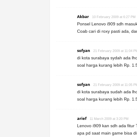
Akbar
10 February 2009 at 6:27 PM
Ponsel Lenovo i909 sdh masuk
Coab cari di roxy pasti ada, da
sofyan
21 February 2009 at 11:04 P
di kota surabaya sydah ada lh
soal harga kurang lebih Rp. 1
sofyan
21 February 2009 at 11:05 P
di kota surabaya sudah ada lh
soal harga kurang lebih Rp. 1
arief
11 March 2009 at 3:20 PM
Lenovo i909 kan sdh ada fitur 
apa pd saat main game bisa di