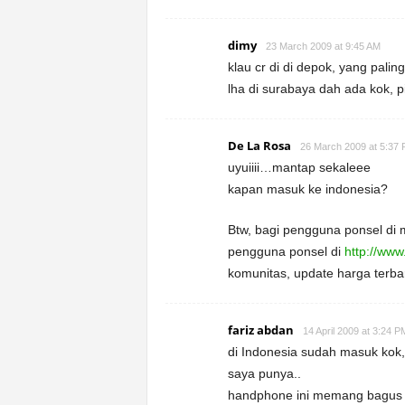
dimy
23 March 2009 at 9:45 AM
klau cr di di depok, yang pali
lha di surabaya dah ada kok, pi
De La Rosa
26 March 2009 at 5:37
uyuiiii…mantap sekaleee
kapan masuk ke indonesia?
Btw, bagi pengguna ponsel di
pengguna ponsel di
http://www
komunitas, update harga terbar
fariz abdan
14 April 2009 at 3:24 P
di Indonesia sudah masuk kok,.
saya punya..
handphone ini memang bagus 