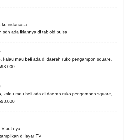
 ke indonesia
n sdh ada iklannya di tabloid pulsa
M
o, kalau mau beli ada di daerah ruko pengampon square,
.593.000
M
o, kalau mau beli ada di daerah ruko pengampon square,
.593.000
TV out.nya
tampilkan di layar TV