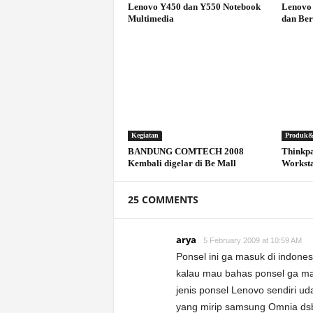
Lenovo Y450 dan Y550 Notebook
Lenovo 
Multimedia
dan Ber
Kegiatan
Produk&
BANDUNG COMTECH 2008
Thinkp
Kembali digelar di Be Mall
Worksta
25 COMMENTS
arya
5 February 2009 at 10:59 AM
Ponsel ini ga masuk di indone
kalau mau bahas ponsel ga mas
jenis ponsel Lenovo sendiri u
yang mirip samsung Omnia ds