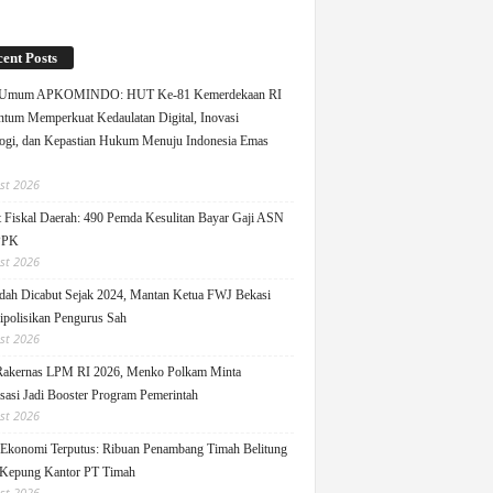
ent Posts
 Umum APKOMINDO: HUT Ke-81 Kemerdekaan RI
um Memperkuat Kedaulatan Digital, Inovasi
ogi, dan Kepastian Hukum Menuju Indonesia Emas
st 2026
 Fiskal Daerah: 490 Pemda Kesulitan Bayar Gaji ASN
PPK
st 2026
ah Dicabut Sejak 2024, Mantan Ketua FWJ Bekasi
ipolisikan Pengurus Sah
st 2026
Rakernas LPM RI 2026, Menko Polkam Minta
sasi Jadi Booster Program Pemerintah
st 2026
 Ekonomi Terputus: Ribuan Penambang Timah Belitung
Kepung Kantor PT Timah
st 2026