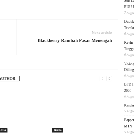
Soft 
RUU KK
7 Augu
Duduk 
Tricak
Next article
6 Augu
Blackberry Rambah Pasar Menengah
Kevin 
Tanggu
6 Augu
Victor
Dillin
6 Augu
AUTHOR
BPD HI
2026
6 Augu
Kasdam
5 Augu
Bappen
MTN
Jasa
Berita
5 Augu