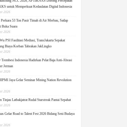
Launching NCC 2026, APTIKNAS Dorong Percepatan
S untuk Memperkuat Kedaulatan Digital Indonesia
st 2026
Perkara 53 Ton Pasir Timah di Air Merbau, Satlap
ti Buka Suara
st 2026
Wu PSI Fasilitasi Mediasi, TransJakarta Sepakat
ng Biaya Korban Tabrakan JakLingko
st 2026
y Trembesi Indonesia Hadirkan Pelat Baja Anti-Abrasi
ger Jerman
st 2026
PMI Jaya Gelar Seminar Mining Nation Revolution
st 2026
 Tinjau Latbakjatrat Rudal Starstreak Pantai Sepahat
st 2026
as Gelar Road to Talent Fest 2026 Bidang Seni Budaya
st 2026