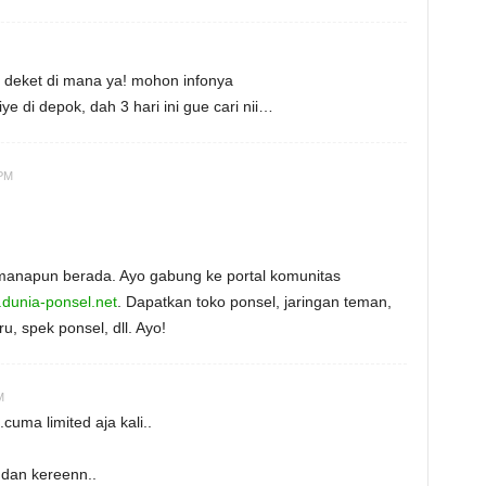
ng deket di mana ya! mohon infonya
ye di depok, dah 3 hari ini gue cari nii…
 PM
 manapun berada. Ayo gabung ke portal komunitas
.dunia-ponsel.net
. Dapatkan toko ponsel, jaringan teman,
u, spek ponsel, dll. Ayo!
M
cuma limited aja kali..
dan kereenn..