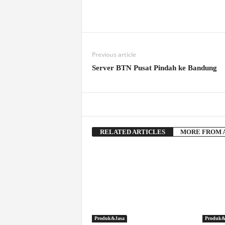
Previous article
Server BTN Pusat Pindah ke Bandung
RELATED ARTICLES
MORE FROM 
Produk&Jasa
Produk&