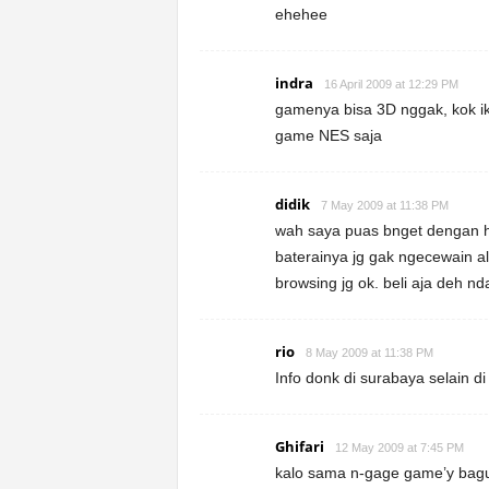
ehehee
indra
16 April 2009 at 12:29 PM
gamenya bisa 3D nggak, kok i
game NES saja
didik
7 May 2009 at 11:38 PM
wah saya puas bnget dengan hp
baterainya jg gak ngecewain a
browsing jg ok. beli aja deh 
rio
8 May 2009 at 11:38 PM
Info donk di surabaya selain 
Ghifari
12 May 2009 at 7:45 PM
kalo sama n-gage game’y bag