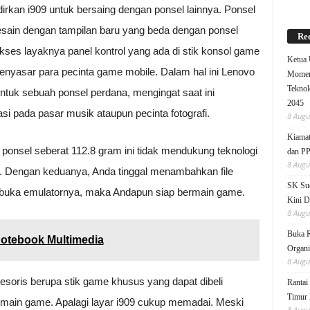
rkan i909 untuk bersaing dengan ponsel lainnya. Ponsel
desain dengan tampilan baru yang beda dengan ponsel
Rec
es layaknya panel kontrol yang ada di stik konsol game
Ketua
nyasar para pecinta game mobile. Dalam hal ini Lenovo
Moment
Teknol
untuk sebuah ponsel perdana, mengingat saat ini
2045
i pada pasar musik ataupun pecinta fotografi.
8 Augu
Kiamat
ponsel seberat 112.8 gram ini tidak mendukung teknologi
dan P
8 Augu
. Dengan keduanya, Anda tinggal menambahkan file
SK Sud
uka emulatornya, maka Andapun siap bermain game.
Kini D
8 Augu
Buka 
otebook Multimedia
Organi
8 Augu
soris berupa stik game khusus yang dapat dibeli
Rantai
Timur 
rmain game. Apalagi layar i909 cukup memadai. Meski
8 Augu