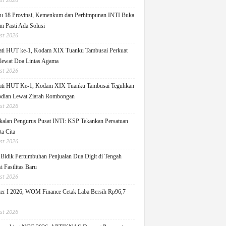
u 18 Provinsi, Kemenkum dan Perhimpunan INTI Buka
m Pasti Ada Solusi
st 2026
ati HUT ke-1, Kodam XIX Tuanku Tambusai Perkuat
 lewat Doa Lintas Agama
st 2026
ati HUT Ke-1, Kodam XIX Tuanku Tambusai Teguhkan
dian Lewat Ziarah Rombongan
st 2026
alan Pengurus Pusat INTI: KSP Tekankan Persatuan
ta Cita
st 2026
idik Pertumbuhan Penjualan Dua Digit di Tengah
i Fasilitas Baru
st 2026
er I 2026, WOM Finance Cetak Laba Bersih Rp96,7
st 2026