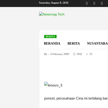
Saturday, August 8, 2026
B
i
s
k
o
m
BERITA
Lenovo i909 Ponsel
BERANDA
BERITA
NUSANTARA
By
-
4 February 2009
1942
25
Home
Berita
Lenovo i909 Ponsel Untuk Gamer
ponsel, perusahaan Cina ini terbilang bar