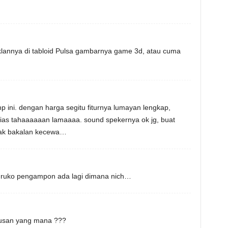
klannya di tabloid Pulsa gambarnya game 3d, atau cuma
 ini. dengan harga segitu fiturnya lumayan lengkap,
lias tahaaaaaan lamaaaa. sound spekernya ok jg, buat
ndak bakalan kecewa…
di ruko pengampon ada lagi dimana nich…
usan yang mana ???