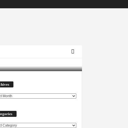
Archives
chives
egories
ories