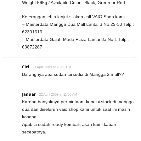
Weight 595g / Available Color : Black, Green or Red
Keterangan lebih lanjut silakan call VAIO Shop kami :
– Masterdata Mangga Dua Mall Lantai 3 No.29-30 Telp :
62301616
– Masterdata Gajah Mada Plaza Lantai 3a No.1 Telp :
63872287
Cici
21 April 2009 at 10:05 PM
Barangnya apa sudah tersedia di Mangga 2 mall??
Januar
22 April 2009 at 11:50 AM
Karena banyaknya permintaan, kondisi stock di mangga
dua dan diseluruh vaio shop kami untuk saat ini masih
kosong.
Apabila sudah ready kembali, akan kami kabari
secepatnya.