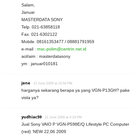
Salam,
Januar
MASTERDATA SONY
Telp. 021-63858118
Fax. 021-6302122
Mobile. 08161353477 / 08881791959
e-mail :
msc-polim@centrin.net.id
aol/aim : masterdatasony
ym : januar010181
jene
13 June 2009 at 10:56 PM
harganya sekarang berapa ya yang VGN-P13GH? pake
vista ya?
yudhiac59
22 June 2009 at 4:19 PM
Jual Sony VAIO P VGN-P598E/Q Lifestyle PC Computer
(red) ‘NEW 22,06 2009