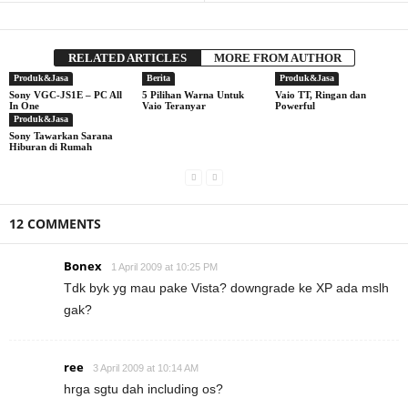
RELATED ARTICLES
MORE FROM AUTHOR
Produk&Jasa
Berita
Produk&Jasa
Sony VGC-JS1E – PC All
5 Pilihan Warna Untuk
Vaio TT, Ringan dan
In One
Vaio Teranyar
Powerful
Produk&Jasa
Sony Tawarkan Sarana
Hiburan di Rumah
12 COMMENTS
Bonex
1 April 2009 at 10:25 PM
Tdk byk yg mau pake Vista? downgrade ke XP ada mslh
gak?
ree
3 April 2009 at 10:14 AM
hrga sgtu dah including os?