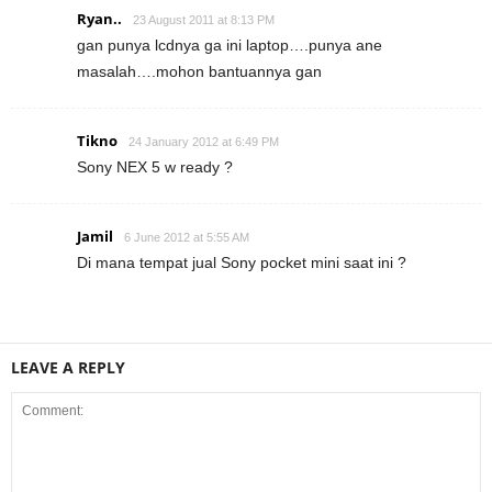
Ryan..
23 August 2011 at 8:13 PM
gan punya lcdnya ga ini laptop….punya ane
masalah….mohon bantuannya gan
Tikno
24 January 2012 at 6:49 PM
Sony NEX 5 w ready ?
Jamil
6 June 2012 at 5:55 AM
Di mana tempat jual Sony pocket mini saat ini ?
LEAVE A REPLY