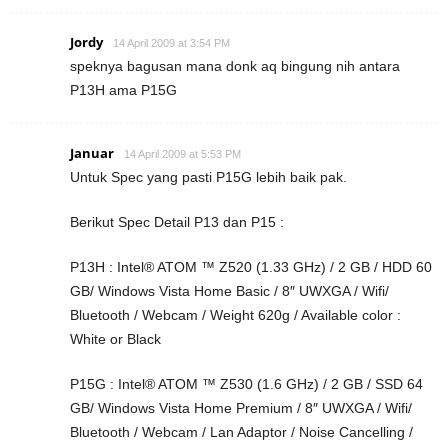
Jordy
14 April 2009 at 3:54 PM
speknya bagusan mana donk aq bingung nih antara
P13H ama P15G
Januar
14 April 2009 at 5:53 PM
Untuk Spec yang pasti P15G lebih baik pak.
Berikut Spec Detail P13 dan P15 :
P13H : Intel® ATOM ™ Z520 (1.33 GHz) / 2 GB / HDD 60
GB/ Windows Vista Home Basic / 8″ UWXGA / Wifi/
Bluetooth / Webcam / Weight 620g / Available color :
White or Black
P15G : Intel® ATOM ™ Z530 (1.6 GHz) / 2 GB / SSD 64
GB/ Windows Vista Home Premium / 8″ UWXGA / Wifi/
Bluetooth / Webcam / Lan Adaptor / Noise Cancelling /