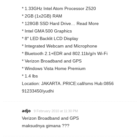
* 1.33GHz Intel Atom Processor Z520
* 2GB (1x2GB) RAM
* 128GB SSD Hard Drive… Read More
* Intel GMA 500 Graphics
* 8″ LED Backlit LCD Display
* Integrated Webcam and Microphone
* Bluetooth 2.1+EDR and 802.11b/g/n Wi-Fi
* Verizon Broadband and GPS
* Windows Vista Home Premium
* 1.4 lbs
Location: JAKARTA..PRICE:call/sms Hub:0856
91233450/yudhi
adjo
9 February 2010 at 11:30 PM
Verizon Broadband and GPS
maksudnya gimana ???