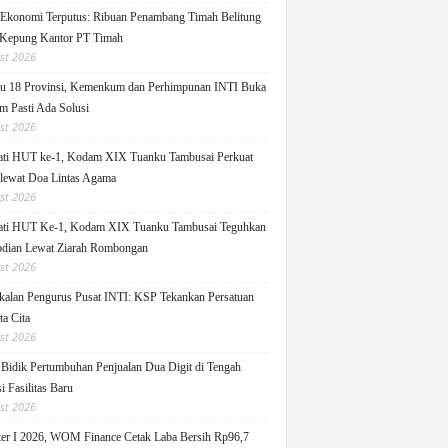
 Ekonomi Terputus: Ribuan Penambang Timah Belitung
Kepung Kantor PT Timah
st 2026
u 18 Provinsi, Kemenkum dan Perhimpunan INTI Buka
m Pasti Ada Solusi
st 2026
ati HUT ke-1, Kodam XIX Tuanku Tambusai Perkuat
 lewat Doa Lintas Agama
st 2026
ati HUT Ke-1, Kodam XIX Tuanku Tambusai Teguhkan
dian Lewat Ziarah Rombongan
st 2026
alan Pengurus Pusat INTI: KSP Tekankan Persatuan
ta Cita
st 2026
idik Pertumbuhan Penjualan Dua Digit di Tengah
i Fasilitas Baru
st 2026
er I 2026, WOM Finance Cetak Laba Bersih Rp96,7