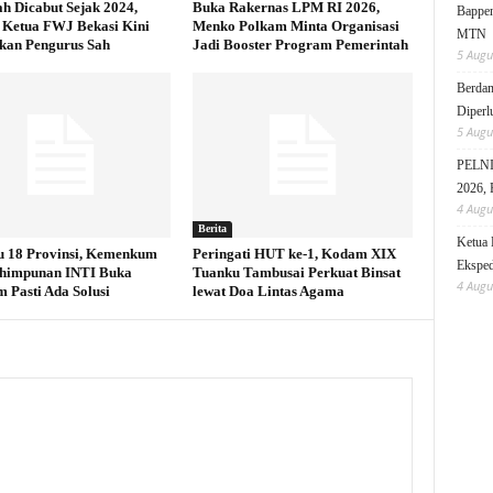
h Dicabut Sejak 2024,
Buka Rakernas LPM RI 2026,
Bappen
Ketua FWJ Bekasi Kini
Menko Polkam Minta Organisasi
MTN
ikan Pengurus Sah
Jadi Booster Program Pemerintah
5 Augu
Berdam
Diperl
5 Augu
PELNI 
2026, 
4 Augu
Berita
Ketua 
 18 Provinsi, Kemenkum
Peringati HUT ke-1, Kodam XIX
Eksped
rhimpunan INTI Buka
Tuanku Tambusai Perkuat Binsat
4 Augu
 Pasti Ada Solusi
lewat Doa Lintas Agama