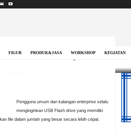
r 410 Kini Lebih Cepat
FIGUR
PRODUK&JASA
WORKSHOP
KEGIATAN
h Cepat
Pengguna umum dan kalangan enterprise selalu
menginginkan USB Flash drive yang memiliki
file dalam jumlah yang besar secara lebih cepat.