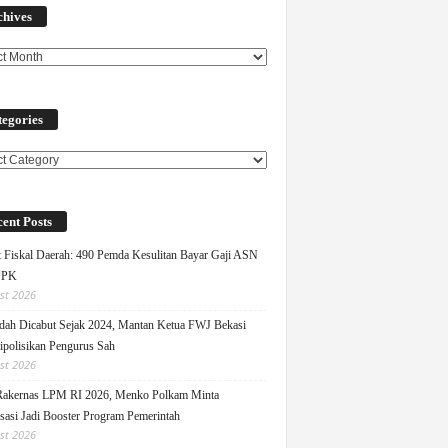
chives
egories
ories
ent Posts
 Fiskal Daerah: 490 Pemda Kesulitan Bayar Gaji ASN
PPK
st 2026
ah Dicabut Sejak 2024, Mantan Ketua FWJ Bekasi
ipolisikan Pengurus Sah
st 2026
Rakernas LPM RI 2026, Menko Polkam Minta
sasi Jadi Booster Program Pemerintah
st 2026