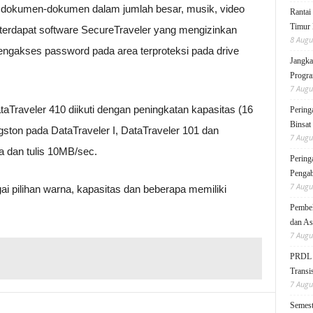
gi, dokumen-dokumen dalam jumlah besar, musik, video
Rantai
Timur 
 terdapat software SecureTraveler yang mengizinkan
8 Augu
gakses password pada area terproteksi pada drive
Jangka
Progra
7 Augu
aTraveler 410 diikuti dengan peningkatan kapasitas (16
Pering
Binsat
gston pada DataTraveler I, DataTraveler 101 dan
7 Augu
 dan tulis 10MB/sec.
Pering
Pengab
7 Augu
i pilihan warna, kapasitas dan beberapa memiliki
Pembek
dan As
7 Augu
PRDL B
Transis
7 Augu
Semest