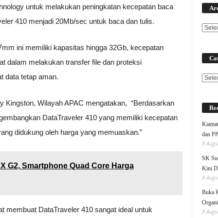
chnology untuk melakukan peningkatan kecepatan baca
Ar
eler 410 menjadi 20Mb/sec untuk baca dan tulis.
.7mm ini memiliki kapasitas hingga 32Gb, kecepatan
Cat
 dalam melakukan transfer file dan proteksi
data tetap aman.
Categ
ory Kingston, Wilayah APAC mengatakan, “Berdasarkan
Rec
ngembangkan DataTraveler 410 yang memiliki kecepatan
Kiamat
n yang didukung oleh harga yang memuaskan.”
dan P
8 Augu
SK Sud
2, Smartphone Quad Core Harga
Kini D
8 Augu
Buka 
Organi
at membuat DataTraveler 410 sangat ideal untuk
8 Augu