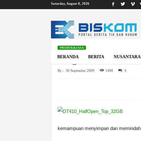
Saturday, August 8, 2026
B
i
s
k
o
m
PRODUK&JASA
Kingston DataTravele
BERANDA
BERITA
NUSANTARA
By
-
30 September 2009
1498
0
Home
Produk&Jasa
Kingston DataTraveler 410 Kini Lebi
kemampuan menyimpan dan memindahkan 