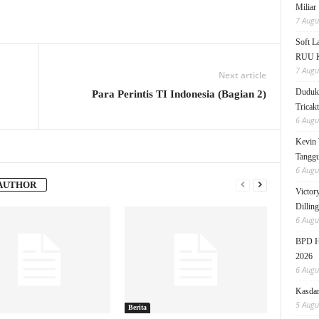
Miliar
7 Augu
Soft 
RUU KK
7 Augu
Next article
Duduk 
Para Perintis TI Indonesia (Bagian 2)
Tricak
6 Augu
Kevin 
Tanggu
6 Augu
AUTHOR
Victor
Dillin
6 Augu
BPD HI
2026
6 Augu
Kasdam
5 Augu
Berita