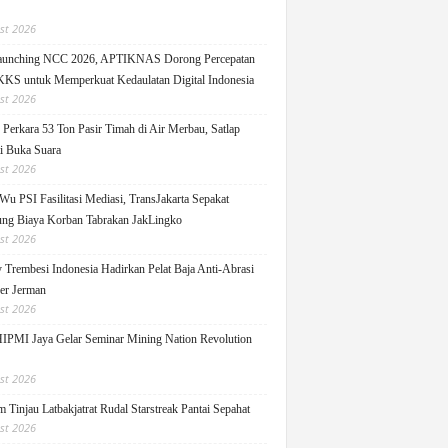
st 2026
Launching NCC 2026, APTIKNAS Dorong Percepatan
S untuk Memperkuat Kedaulatan Digital Indonesia
st 2026
Perkara 53 Ton Pasir Timah di Air Merbau, Satlap
ti Buka Suara
st 2026
Wu PSI Fasilitasi Mediasi, TransJakarta Sepakat
ng Biaya Korban Tabrakan JakLingko
st 2026
y Trembesi Indonesia Hadirkan Pelat Baja Anti-Abrasi
ger Jerman
st 2026
PMI Jaya Gelar Seminar Mining Nation Revolution
st 2026
 Tinjau Latbakjatrat Rudal Starstreak Pantai Sepahat
st 2026