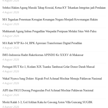
4 August 2026
Seleksi Hakim Agung Masuki Tahap Krusial, Ketua KY Tekankan Integritas jadi Penilaian
4 August 2026
MA Tegaskan Penentuan Kerugian Keuangan Negara Menjadi Kewenangan Hakim
4 August 2026
Mahkamah Agung Imbau Pengadilan Waspadai Penipuan Melalui Situs Web Palsu
4 August 2026
MA Raih WTP Ke-14, BPK Apresiasi Transformasi Digital Peradilan
4 August 2026
IMO-Indonesia Hadiri Rakerkornas APINDO Ke XXXV di Makassar
4 August 2026
Peringati HUT Ke-1, Kodam XIX Tuanku Tambusai Gelar Donor Darah Massal
4 August 2026
Wakaf Nyawa Sang Dokter: Kiprah Prof Achmad Mochtar Menuju Pahlawan Nasional
4 August 2026
AIPI dan FKUI Dorong Pengusulan Prof Achmad Mochtar Pahlawan Nasional
4 August 2026
Meski Kalah 1-3, Gol Arkhan Kaka ke Gawang Aston Villa Guncang SUGBK
4 August 2026