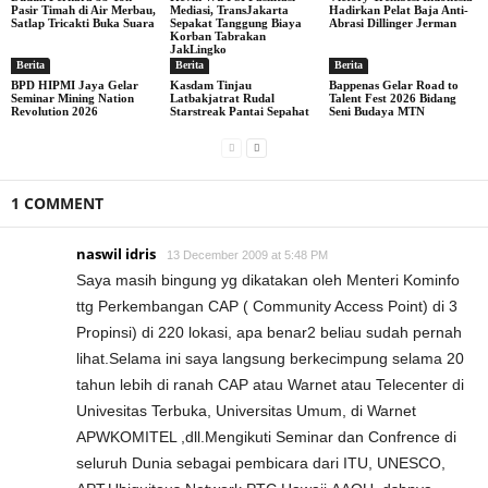
Pasir Timah di Air Merbau,
Mediasi, TransJakarta
Hadirkan Pelat Baja Anti-
Satlap Tricakti Buka Suara
Sepakat Tanggung Biaya
Abrasi Dillinger Jerman
Korban Tabrakan
JakLingko
Berita
Berita
Berita
BPD HIPMI Jaya Gelar
Kasdam Tinjau
Bappenas Gelar Road to
Seminar Mining Nation
Latbakjatrat Rudal
Talent Fest 2026 Bidang
Revolution 2026
Starstreak Pantai Sepahat
Seni Budaya MTN
1 COMMENT
naswil idris
13 December 2009 at 5:48 PM
Saya masih bingung yg dikatakan oleh Menteri Kominfo
ttg Perkembangan CAP ( Community Access Point) di 3
Propinsi) di 220 lokasi, apa benar2 beliau sudah pernah
lihat.Selama ini saya langsung berkecimpung selama 20
tahun lebih di ranah CAP atau Warnet atau Telecenter di
Univesitas Terbuka, Universitas Umum, di Warnet
APWKOMITEL ,dll.Mengikuti Seminar dan Confrence di
seluruh Dunia sebagai pembicara dari ITU, UNESCO,