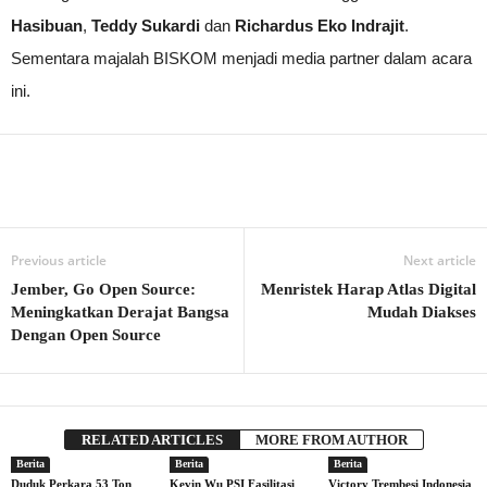
Hasibuan
,
Teddy Sukardi
dan
Richardus Eko Indrajit
.
Sementara majalah BISKOM menjadi media partner dalam acara
ini.
Previous article
Next article
Jember, Go Open Source:
Menristek Harap Atlas Digital
Meningkatkan Derajat Bangsa
Mudah Diakses
Dengan Open Source
RELATED ARTICLES
MORE FROM AUTHOR
Berita
Berita
Berita
Duduk Perkara 53 Ton
Kevin Wu PSI Fasilitasi
Victory Trembesi Indonesia