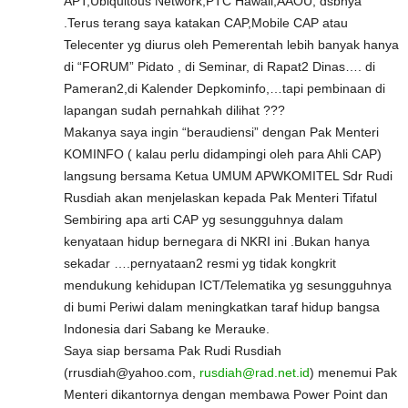
APT,Ubiquitous Network,PTC Hawaii,AAOU, dsbnya
.Terus terang saya katakan CAP,Mobile CAP atau
Telecenter yg diurus oleh Pemerentah lebih banyak hanya
di “FORUM” Pidato , di Seminar, di Rapat2 Dinas…. di
Pameran2,di Kalender Depkominfo,…tapi pembinaan di
lapangan sudah pernahkah dilihat ???
Makanya saya ingin “beraudiensi” dengan Pak Menteri
KOMINFO ( kalau perlu didampingi oleh para Ahli CAP)
langsung bersama Ketua UMUM APWKOMITEL Sdr Rudi
Rusdiah akan menjelaskan kepada Pak Menteri Tifatul
Sembiring apa arti CAP yg sesungguhnya dalam
kenyataan hidup bernegara di NKRI ini .Bukan hanya
sekadar ….pernyataan2 resmi yg tidak kongkrit
mendukung kehidupan ICT/Telematika yg sesungguhnya
di bumi Periwi dalam meningkatkan taraf hidup bangsa
Indonesia dari Sabang ke Merauke.
Saya siap bersama Pak Rudi Rusdiah
(rrusdiah@yahoo.com,
rusdiah@rad.net.id
) menemui Pak
Menteri dikantornya dengan membawa Power Point dan