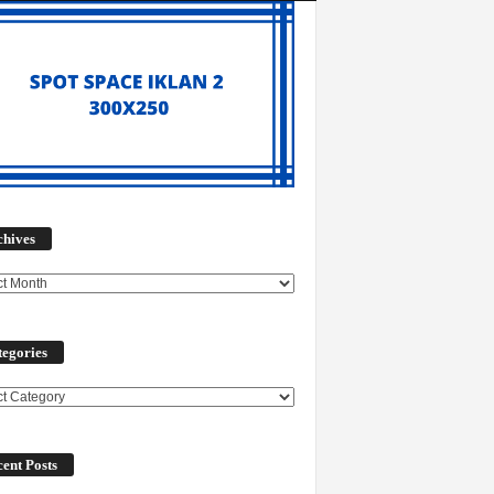
Archives
chives
egories
ories
ent Posts