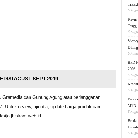
Tricak
6 Augu
Kevin 
Tanggu
6 Augu
Victor
Dillin
6 Augu
BPD HI
2026
6 Augu
EDISI AGUST-SEPT 2019
Kasdam
5 Augu
u Gramedia dan Gunung Agung atau berlangganan
Bappen
MTN
. Untuk review, ujicoba, update harga produk dan
5 Augu
ksi[at]biskom.web.id
Berdam
Diperl
5 Augu