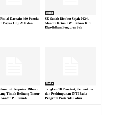
Berita
Fiskal Daerah: 490 Pemda
SK Sudah Dicabut Sejak 2024,
an Bayar Gaji ASN dan
Mantan Ketua FWJ Bekasi Kini
Dipolisikan Pengurus Sah
Berita
Ekonomi Terputus: Ribuan
Jangkau 18 Provinsi, Kemenkum
ang Timah Belitung Timur
dan Perhimpunan INTI Buka
 Kantor PT Timah
Program Pasti Ada Solusi