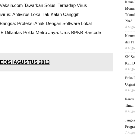
Ketua
: Vaksin.com Tawarkan Solusi Terhadap Virus
Moment
irus: Antivirus Lokal Tak Kalah Canggih
Teknol
2045
 Bangsa: Proteksi Anak Dengan Software Lokal
8 Augu
KB Ditlantas Polda Metro Jaya: Urus BPKB Barcode
Kiamat
dan P
8 Augu
SK Sud
EDISI AGUSTUS 2013
Kini D
8 Augu
Buka 
Organi
8 Augu
Rantai
Timur 
8 Augu
Jangka
Progra
7 Augu