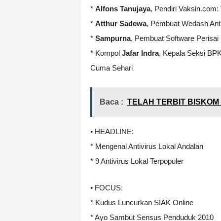
*
Alfons Tanujaya
, Pendiri Vaksin.com
*
Atthur Sadewa
, Pembuat Wedash Antiv
*
Sampurna
, Pembuat Software Perisai
* Kompol
Jafar Indra
, Kepala Seksi BP
Cuma Sehari
Baca :
TELAH TERBIT BISKOM 
• HEADLINE:
* Mengenal Antivirus Lokal Andalan
* 9 Antivirus Lokal Terpopuler
• FOCUS:
* Kudus Luncurkan SIAK Online
* Ayo Sambut Sensus Penduduk 2010