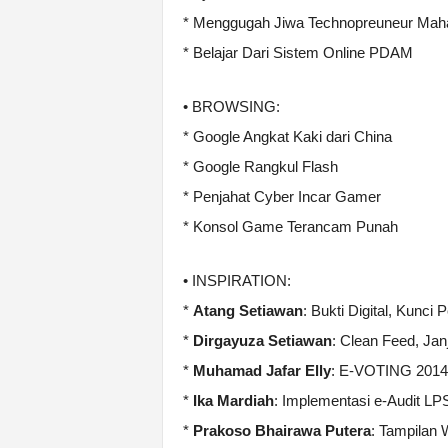
* Menggugah Jiwa Technopreuneur Mah
* Belajar Dari Sistem Online PDAM
• BROWSING:
* Google Angkat Kaki dari China
* Google Rangkul Flash
* Penjahat Cyber Incar Gamer
* Konsol Game Terancam Punah
• INSPIRATION:
*
Atang Setiawan
: Bukti Digital, Kunc
*
Dirgayuza Setiawan
: Clean Feed, Ja
*
Muhamad Jafar Elly
: E-VOTING 2014,
*
Ika Mardiah
: Implementasi e-Audit LP
*
Prakoso Bhairawa Putera
: Tampilan 