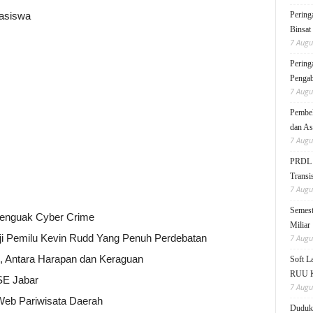
asiswa
Pering
Binsat
7 Augu
Pering
Pengab
7 Augu
Pembek
dan As
7 Augu
PRDL B
Transis
7 Augu
Semest
i Penguak Cyber Crime
Miliar
nji Pemilu Kevin Rudd Yang Penuh Perdebatan
7 Augu
 Antara Harapan dan Keraguan
Soft 
RUU KK
SE Jabar
7 Augu
Web Pariwisata Daerah
Duduk 