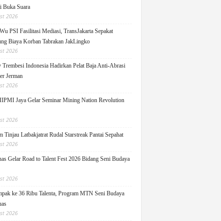
ti Buka Suara
st 2026
Wu PSI Fasilitasi Mediasi, TransJakarta Sepakat
ng Biaya Korban Tabrakan JakLingko
st 2026
y Trembesi Indonesia Hadirkan Pelat Baja Anti-Abrasi
ger Jerman
st 2026
PMI Jaya Gelar Seminar Mining Nation Revolution
st 2026
 Tinjau Latbakjatrat Rudal Starstreak Pantai Sepahat
st 2026
as Gelar Road to Talent Fest 2026 Bidang Seni Budaya
st 2026
pak ke 36 Ribu Talenta, Program MTN Seni Budaya
uas
st 2026