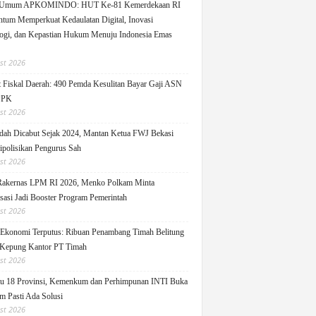
 Umum APKOMINDO: HUT Ke-81 Kemerdekaan RI
um Memperkuat Kedaulatan Digital, Inovasi
ogi, dan Kepastian Hukum Menuju Indonesia Emas
st 2026
 Fiskal Daerah: 490 Pemda Kesulitan Bayar Gaji ASN
PPK
st 2026
ah Dicabut Sejak 2024, Mantan Ketua FWJ Bekasi
ipolisikan Pengurus Sah
st 2026
Rakernas LPM RI 2026, Menko Polkam Minta
sasi Jadi Booster Program Pemerintah
st 2026
 Ekonomi Terputus: Ribuan Penambang Timah Belitung
Kepung Kantor PT Timah
st 2026
u 18 Provinsi, Kemenkum dan Perhimpunan INTI Buka
m Pasti Ada Solusi
st 2026