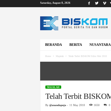
Saturday, August 8, 2026
B
i
s
k
o
m
BERANDA
BERITA
NUSANTARA
Home
Majalah
Telah Terbit BISKOM Edisi Mei 2010
MAJALAH
Telah Terbit BISKOM
By
@anandapuja
-
11 May 2010
1650
0