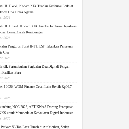
ati HUT ke-1, Kodam XIX Tuanku Tambusai Perkuat
 lewat Doa Lintas Agama
st 2026
ati HUT Ke-1, Kodam XIX Tuanku Tambusai Teguhkan
dian Lewat Ziarah Rombongan
st 2026
alan Pengurus Pusat INTI: KSP Tekankan Persatuan
ta Cita
st 2026
idik Pertumbuhan Penjualan Dua Digit di Tengah
i Fasilitas Baru
st 2026
er I 2026, WOM Finance Cetak Laba Bersih Rp96,7
st 2026
Launching NCC 2026, APTIKNAS Dorong Percepatan
S untuk Memperkuat Kedaulatan Digital Indonesia
st 2026
Perkara 53 Ton Pasir Timah di Air Merbau, Satlap