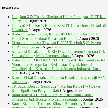
Recent Posts
Pangdam XIX/Tuanku Tambusai Hadiri Peringatan HUT Ke-
69 Riau
9 August 2026
Peringati HUT Ke-1, Kodam XIX/TT Gelar Operasi Gratis di
Pekanbaru
9 August 2026
Hadapi Gejolak Global, Ketua DPD RI dan Sekjen LBH
Feradi Sepakat Perkuat Kepastian Hukum
9 August 2026
Ekonomi Indonesia Triwulan II-2026 Tumbuh 5,29 Persen,
Ini Pendorongnya
9 August 2026
Antisipasi Kebakaran, DPRD Desak Gubernur Pramono Cek
Semua Gedung Milik Pemprov Jakarta
8 August 2026
Ketua Umum APKOMINDO: HUT Ke-81 Kemerdekaan RI
Momentum Memperkuat Kedaulatan Digital, Inovasi
Teknologi, dan Kepastian Hukum Menuju Indonesia Emas
2045
8 August 2026
Kiamat Fiskal Daerah: 490 Pemda Kesulitan Bayar Gaji ASN
dan PPPK
8 August 2026
SK Sudah Dicabut Sejak 2024, Mantan Ketua FWJ Bekasi
Kini Dipolisikan Pengurus Sah
8 August 2026
Buka Rakernas LPM RI 2026, Menko Polkam Minta
Organisasi Jadi Booster Program Pemerintah
8 August 2026
Rantai Ekonomi Terputus: Ribuan Penambang Timah
Belitung Timur Kepung Kantor PT Timah
8 August 2026