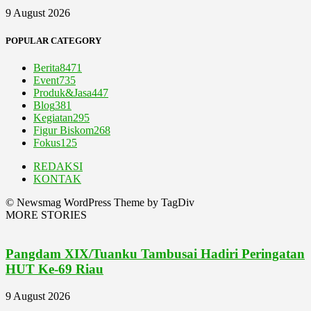
9 August 2026
POPULAR CATEGORY
Berita
8471
Event
735
Produk&Jasa
447
Blog
381
Kegiatan
295
Figur Biskom
268
Fokus
125
REDAKSI
KONTAK
© Newsmag WordPress Theme by TagDiv
MORE STORIES
Pangdam XIX/Tuanku Tambusai Hadiri Peringatan
HUT Ke-69 Riau
9 August 2026