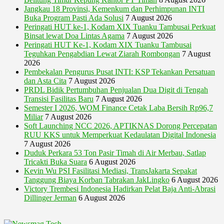
Jangkau 18 Provinsi, Kemenkum dan Perhimpunan INTI
Buka Program Pasti Ada Solusi
7 August 2026
Peringati HUT ke-1, Kodam XIX Tuanku Tambusai Perkuat
Binsat lewat Doa Lintas Agama
7 August 2026
Peringati HUT Ke-1, Kodam XIX Tuanku Tambusai
Teguhkan Pengabdian Lewat Ziarah Rombongan
7 August
2026
Pembekalan Pengurus Pusat INTI: KSP Tekankan Persatuan
dan Asta Cita
7 August 2026
PRDL Bidik Pertumbuhan Penjualan Dua Digit di Tengah
Transisi Fasilitas Baru
7 August 2026
Semester I 2026, WOM Finance Cetak Laba Bersih Rp96,7
Miliar
7 August 2026
Soft Launching NCC 2026, APTIKNAS Dorong Percepatan
RUU KKS untuk Memperkuat Kedaulatan Digital Indonesia
7 August 2026
Duduk Perkara 53 Ton Pasir Timah di Air Merbau, Satlap
Tricakti Buka Suara
6 August 2026
Kevin Wu PSI Fasilitasi Mediasi, TransJakarta Sepakat
Tanggung Biaya Korban Tabrakan JakLingko
6 August 2026
Victory Trembesi Indonesia Hadirkan Pelat Baja Anti-Abrasi
Dillinger Jerman
6 August 2026