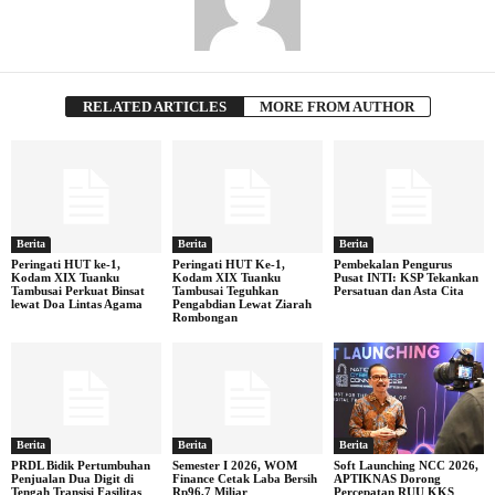
RELATED ARTICLES
MORE FROM AUTHOR
Berita
Berita
Berita
Peringati HUT ke-1,
Peringati HUT Ke-1,
Pembekalan Pengurus
Kodam XIX Tuanku
Kodam XIX Tuanku
Pusat INTI: KSP Tekankan
Tambusai Perkuat Binsat
Tambusai Teguhkan
Persatuan dan Asta Cita
lewat Doa Lintas Agama
Pengabdian Lewat Ziarah
Rombongan
Berita
Berita
Berita
PRDL Bidik Pertumbuhan
Semester I 2026, WOM
Soft Launching NCC 2026,
Penjualan Dua Digit di
Finance Cetak Laba Bersih
APTIKNAS Dorong
Tengah Transisi Fasilitas
Rp96,7 Miliar
Percepatan RUU KKS