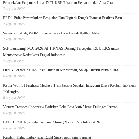
Pembekalan Pengurus Pusat INTI: KSP Tekankan Persatuan dan Asta Cita
7 August 2026
PRDL Bidik Pertumbuhan Penjualan Dua Digit di Tengah Transisi Fasilitas Baru
7 August 2026
Semester I 2026, WOM Finance Cetak Laba Bersih Rp96,7 Miliar
7 August 2026
Soft Launching NCC 2026, APTIKNAS Dorong Percepatan RUU KKS untuk
Memperkuat Kedaulatan Digital Indonesia
7 August 2026
Duduk Perkara 53 Ton Pasir Timah di Air Merbau, Satlap Tricakti Buka Suara
6 August 2026
Kevin Wu PSI Fasilitasi Mediasi, TransJakarta Sepakat Tanggung Biaya Korban Tabrakan
JakLingko
6 August 2026
Victory Trembesi Indonesia Hadirkan Pelat Baja Anti-Abrasi Dillinger Jerman
6 August 2026
BPD HIPMI Jaya Gelar Seminar Mining Nation Revolution 2026
6 August 2026
Kasdam Tinjau Latbakjatrat Rudal Starstreak Pantai Sepahat