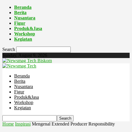
Beranda
Berita
Nusantara
Figur
Produk&Jasa
Workshop
Kegiatan
Search
Sunday, August 9, 2026
Biskom
Beranda
Berita
Nusantara
Figur
Produk&Jasa
Workshop
Kegiatan
Home
Inspirasi
Mengenal Extended Producer Responsibility