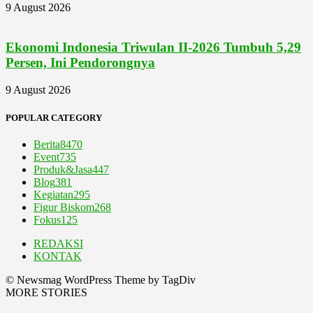
9 August 2026
Ekonomi Indonesia Triwulan II-2026 Tumbuh 5,29
Persen, Ini Pendorongnya
9 August 2026
POPULAR CATEGORY
Berita
8470
Event
735
Produk&Jasa
447
Blog
381
Kegiatan
295
Figur Biskom
268
Fokus
125
REDAKSI
KONTAK
© Newsmag WordPress Theme by TagDiv
MORE STORIES