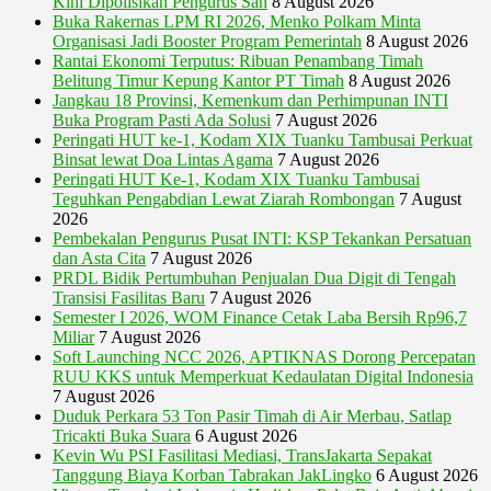
Kini Dipolisikan Pengurus Sah
8 August 2026
Buka Rakernas LPM RI 2026, Menko Polkam Minta
Organisasi Jadi Booster Program Pemerintah
8 August 2026
Rantai Ekonomi Terputus: Ribuan Penambang Timah
Belitung Timur Kepung Kantor PT Timah
8 August 2026
Jangkau 18 Provinsi, Kemenkum dan Perhimpunan INTI
Buka Program Pasti Ada Solusi
7 August 2026
Peringati HUT ke-1, Kodam XIX Tuanku Tambusai Perkuat
Binsat lewat Doa Lintas Agama
7 August 2026
Peringati HUT Ke-1, Kodam XIX Tuanku Tambusai
Teguhkan Pengabdian Lewat Ziarah Rombongan
7 August
2026
Pembekalan Pengurus Pusat INTI: KSP Tekankan Persatuan
dan Asta Cita
7 August 2026
PRDL Bidik Pertumbuhan Penjualan Dua Digit di Tengah
Transisi Fasilitas Baru
7 August 2026
Semester I 2026, WOM Finance Cetak Laba Bersih Rp96,7
Miliar
7 August 2026
Soft Launching NCC 2026, APTIKNAS Dorong Percepatan
RUU KKS untuk Memperkuat Kedaulatan Digital Indonesia
7 August 2026
Duduk Perkara 53 Ton Pasir Timah di Air Merbau, Satlap
Tricakti Buka Suara
6 August 2026
Kevin Wu PSI Fasilitasi Mediasi, TransJakarta Sepakat
Tanggung Biaya Korban Tabrakan JakLingko
6 August 2026