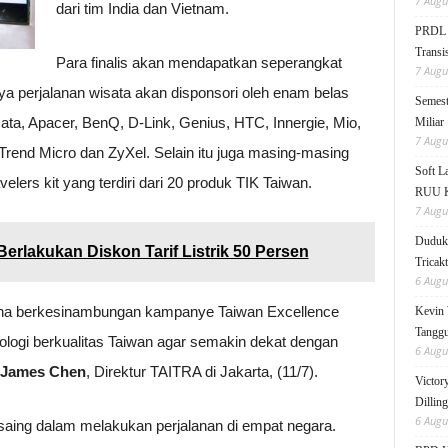
7 Augu
dari tim India dan Vietnam.
PRDL B
Transis
Para finalis akan mendapatkan seperangkat
7 Augu
ya perjalanan wisata akan disponsori oleh enam belas
Semest
ata, Apacer, BenQ, D-Link, Genius, HTC, Innergie, Mio,
Miliar
7 Augu
rend Micro dan ZyXel. Selain itu juga masing-masing
Soft 
velers kit yang terdiri dari 20 produk TIK Taiwan.
RUU KK
7 Augu
Duduk 
Berlakukan Diskon Tarif Listrik 50 Persen
Tricak
6 Augu
usaha berkesinambungan kampanye Taiwan Excellence
Kevin 
Tanggu
logi berkualitas Taiwan agar semakin dekat dengan
6 Augu
James Chen
, Direktur TAITRA di Jakarta, (11/7).
Victor
Dillin
6 Augu
ersaing dalam melakukan perjalanan di empat negara.