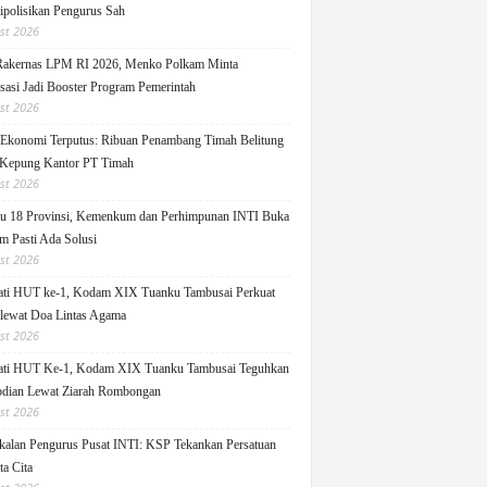
ipolisikan Pengurus Sah
st 2026
Rakernas LPM RI 2026, Menko Polkam Minta
sasi Jadi Booster Program Pemerintah
st 2026
 Ekonomi Terputus: Ribuan Penambang Timah Belitung
Kepung Kantor PT Timah
st 2026
u 18 Provinsi, Kemenkum dan Perhimpunan INTI Buka
m Pasti Ada Solusi
st 2026
ati HUT ke-1, Kodam XIX Tuanku Tambusai Perkuat
 lewat Doa Lintas Agama
st 2026
ati HUT Ke-1, Kodam XIX Tuanku Tambusai Teguhkan
dian Lewat Ziarah Rombongan
st 2026
alan Pengurus Pusat INTI: KSP Tekankan Persatuan
ta Cita