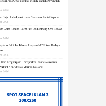
PMI Jaya Gelar Seminar Mining Nation Revolution
st 2026
 Tinjau Latbakjatrat Rudal Starstreak Pantai Sepahat
st 2026
as Gelar Road to Talent Fest 2026 Bidang Seni Budaya
st 2026
pak ke 36 Ribu Talenta, Program MTN Seni Budaya
uas
st 2026
Raih Penghargaan Transportasi Indonesia Awards
Perkuat Konektivitas Maritim Nasional
st 2026