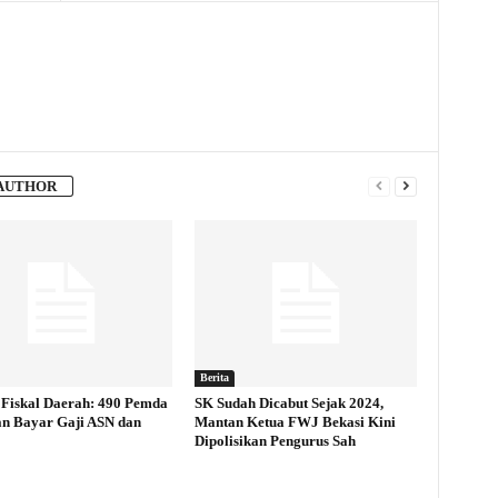
AUTHOR
Berita
Fiskal Daerah: 490 Pemda
SK Sudah Dicabut Sejak 2024,
an Bayar Gaji ASN dan
Mantan Ketua FWJ Bekasi Kini
Dipolisikan Pengurus Sah