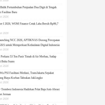
st 2026
idik Pertumbuhan Penjualan Dua Digit di Tengah
i Fasilitas Baru
st 2026
er I 2026, WOM Finance Cetak Laba Bersih Rp96,7
st 2026
Launching NCC 2026, APTIKNAS Dorong Percepatan
S untuk Memperkuat Kedaulatan Digital Indonesia
st 2026
Perkara 53 Ton Pasir Timah di Air Merbau, Satlap
ti Buka Suara
st 2026
Wu PSI Fasilitasi Mediasi, TransJakarta Sepakat
ng Biaya Korban Tabrakan JakLingko
st 2026
y Trembesi Indonesia Hadirkan Pelat Baja Anti-Abrasi
ger Jerman
st 2026