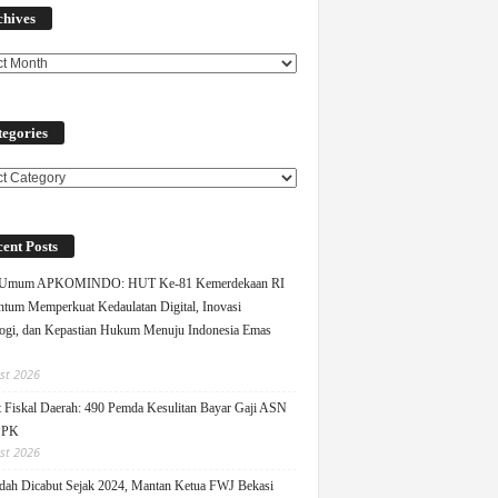
chives
egories
ories
ent Posts
 Umum APKOMINDO: HUT Ke-81 Kemerdekaan RI
um Memperkuat Kedaulatan Digital, Inovasi
ogi, dan Kepastian Hukum Menuju Indonesia Emas
st 2026
 Fiskal Daerah: 490 Pemda Kesulitan Bayar Gaji ASN
PPK
st 2026
ah Dicabut Sejak 2024, Mantan Ketua FWJ Bekasi