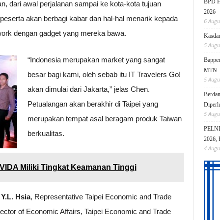
BPD HI
 dari awal perjalanan sampai ke kota-kota tujuan
2026
 peserta akan berbagi kabar dan hal-hal menarik kepada
6 Augu
work dengan gadget yang mereka bawa.
Kasdam
5 Augu
“Indonesia merupakan market yang sangat
Bappen
MTN
besar bagi kami, oleh sebab itu IT Travelers Go!
5 Augu
akan dimulai dari Jakarta,” jelas Chen.
Berdam
Petualangan akan berakhir di Taipei yang
Diperl
5 Augu
merupakan tempat asal beragam produk Taiwan
PELNI 
berkualitas.
2026, 
4 Augu
VIDA Miliki Tingkat Keamanan Tinggi
Y.L. Hsia
, Representative Taipei Economic and Trade
ector of Economic Affairs, Taipei Economic and Trade