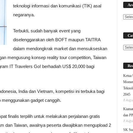
Ar
teknologi informasi dan komunikasi (TIK) asal
negaranya.
Terbukti, sudah banyak event yang
Cat
diselenggarakan oleh BOFT maupun TAITRA
Categ
dalam mendongkrak market dan mensukseskan
ngan mengusung konsep reality tour competition, Taiwan
Rec
ram IT Travelers Go! berhadiah US$ 20,000 bagi
Ketua
Moment
Teknol
ndonesia, India dan Vietnam, kompetisi ini terbuka bagi
2045
p menggunakan gadget canggih.
8 Augu
Kiamat
dan P
finalis terpilih untuk melakukan perjalanan gratis
8 Augu
tnam dan Taiwan, awalnya peserta diwajibkan mengupload 2
SK Sud