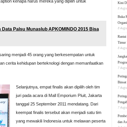
ption kenapa harus mereka yang dipilih untuk
Kini D
8 Augu
Buka 
Organi
8 Augu
kan Data Palsu Munaslub APKOMINDO 2015 Bisa
Rantai
Timur 
8 Augu
isaring menjadi 45 orang yang berkesempatan untuk
Jangka
Progra
n cerita kehidupan berteknologi dengan memanfaatkan
7 Augu
Pering
Binsat
Selanjutnya, empat finalis akan dipilih oleh tim
7 Augu
juri pada acara di Mall Emporium Pluit, Jakarta
Pering
Pengab
tanggal 25 September 2011 mendatang. Dari
7 Augu
keempat finalis tersebut akan menjadi satu tim
Pembek
yang mewakili Indonesia untuk melawan peserta
dan As