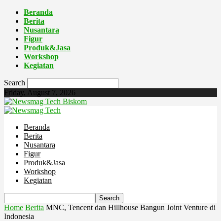
Beranda
Berita
Nusantara
Figur
Produk&Jasa
Workshop
Kegiatan
Search
Friday, August 7, 2026
Biskom
Beranda
Berita
Nusantara
Figur
Produk&Jasa
Workshop
Kegiatan
Home
Berita
MNC, Tencent dan Hillhouse Bangun Joint Venture di
Indonesia