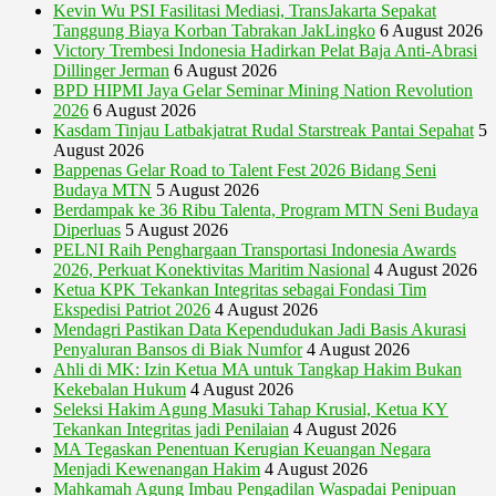
Kevin Wu PSI Fasilitasi Mediasi, TransJakarta Sepakat
Tanggung Biaya Korban Tabrakan JakLingko
6 August 2026
Victory Trembesi Indonesia Hadirkan Pelat Baja Anti-Abrasi
Dillinger Jerman
6 August 2026
BPD HIPMI Jaya Gelar Seminar Mining Nation Revolution
2026
6 August 2026
Kasdam Tinjau Latbakjatrat Rudal Starstreak Pantai Sepahat
5
August 2026
Bappenas Gelar Road to Talent Fest 2026 Bidang Seni
Budaya MTN
5 August 2026
Berdampak ke 36 Ribu Talenta, Program MTN Seni Budaya
Diperluas
5 August 2026
PELNI Raih Penghargaan Transportasi Indonesia Awards
2026, Perkuat Konektivitas Maritim Nasional
4 August 2026
Ketua KPK Tekankan Integritas sebagai Fondasi Tim
Ekspedisi Patriot 2026
4 August 2026
Mendagri Pastikan Data Kependudukan Jadi Basis Akurasi
Penyaluran Bansos di Biak Numfor
4 August 2026
Ahli di MK: Izin Ketua MA untuk Tangkap Hakim Bukan
Kekebalan Hukum
4 August 2026
Seleksi Hakim Agung Masuki Tahap Krusial, Ketua KY
Tekankan Integritas jadi Penilaian
4 August 2026
MA Tegaskan Penentuan Kerugian Keuangan Negara
Menjadi Kewenangan Hakim
4 August 2026
Mahkamah Agung Imbau Pengadilan Waspadai Penipuan