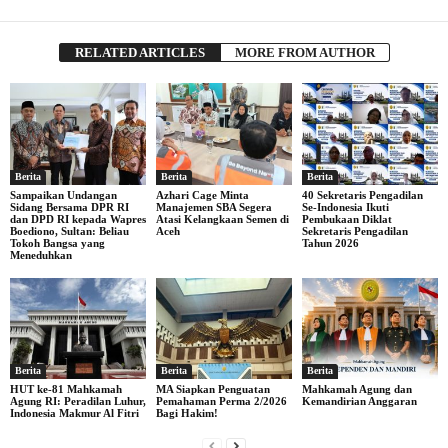
RELATED ARTICLES
MORE FROM AUTHOR
Berita
Berita
Berita
Sampaikan Undangan
Azhari Cage Minta
40 Sekretaris Pengadilan
Sidang Bersama DPR RI
Manajemen SBA Segera
Se-Indonesia Ikuti
dan DPD RI kepada Wapres
Atasi Kelangkaan Semen di
Pembukaan Diklat
Boediono, Sultan: Beliau
Aceh
Sekretaris Pengadilan
Tokoh Bangsa yang
Tahun 2026
Meneduhkan
Berita
Berita
Berita
HUT ke-81 Mahkamah
MA Siapkan Penguatan
Mahkamah Agung dan
Agung RI: Peradilan Luhur,
Pemahaman Perma 2/2026
Kemandirian Anggaran
Indonesia Makmur Al Fitri
Bagi Hakim!