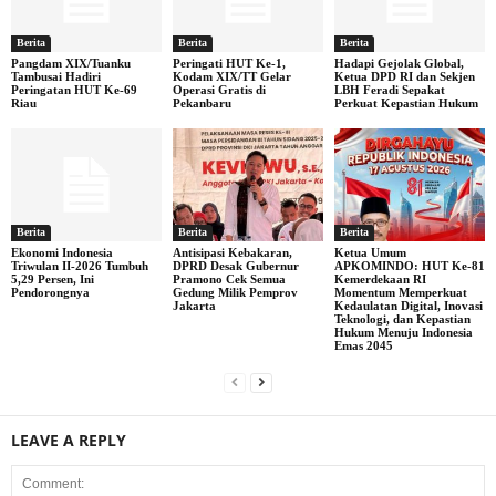
Berita
Berita
Berita
Pangdam XIX/Tuanku
Peringati HUT Ke-1,
Hadapi Gejolak Global,
Tambusai Hadiri
Kodam XIX/TT Gelar
Ketua DPD RI dan Sekjen
Peringatan HUT Ke-69
Operasi Gratis di
LBH Feradi Sepakat
Riau
Pekanbaru
Perkuat Kepastian Hukum
Berita
Berita
Berita
Ekonomi Indonesia
Antisipasi Kebakaran,
Ketua Umum
Triwulan II-2026 Tumbuh
DPRD Desak Gubernur
APKOMINDO: HUT Ke-81
5,29 Persen, Ini
Pramono Cek Semua
Kemerdekaan RI
Pendorongnya
Gedung Milik Pemprov
Momentum Memperkuat
Jakarta
Kedaulatan Digital, Inovasi
Teknologi, dan Kepastian
Hukum Menuju Indonesia
Emas 2045
LEAVE A REPLY