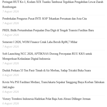
Peringati HUT Ke-1, Kodam XIX Tuanku Tambusai Teguhkan Pengabdian Lewat Ziarah
Rombongan
7 August 2026
Pembekalan Pengurus Pusat INTI: KSP Tekankan Persatuan dan Asta Cita
7 August 2026
PRDL Bidik Pertumbuhan Penjualan Dua Digit di Tengah Transisi Fasilitas Baru
7 August 2026
Semester I 2026, WOM Finance Cetak Laba Bersih Rp96,7 Miliar
7 August 2026
Soft Launching NCC 2026, APTIKNAS Dorong Percepatan RUU KKS untuk
Memperkuat Kedaulatan Digital Indonesia
7 August 2026
Duduk Perkara 53 Ton Pasir Timah di Air Merbau, Satlap Tricakti Buka Suara
6 August 2026
Kevin Wu PSI Fasilitasi Mediasi, TransJakarta Sepakat Tanggung Biaya Korban Tabrakan
JakLingko
6 August 2026
Victory Trembesi Indonesia Hadirkan Pelat Baja Anti-Abrasi Dillinger Jerman
6 August 2026