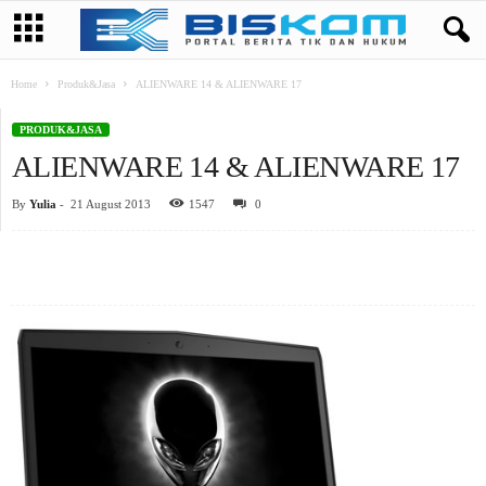
Home
Produk&Jasa
ALIENWARE 14 & ALIENWARE 17
PRODUK&JASA
ALIENWARE 14 & ALIENWARE 17
By
Yulia
-
21 August 2013
1547
0