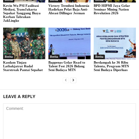
Kevin Wu PSI Fasilitasi
Victory Trembesi Indonesia
BPD HIPMI Jaya Gelar
Mediasi, TransJakarta
Hadirkan Pelat Baja Anti-
Seminar Mining Nation
Sepakat Tanggung Biaya
Abrasi Dillinger Jerman
Revolution 2026
Korban Tabrakan
JakLingko
Berita
Berita
Berita
Kasdam Tinjau
Bappenas Gelar Road to
Berdampak ke 36 Ribu
Latbakjatrat Rudal
Talent Fest 2026 Bidang
Talenta, Program MTN
Starstreak Pantai Sepahat
Seni Budaya MTN
Seni Budaya Diperluas
LEAVE A REPLY