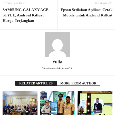
Previous article
Next article
SAMSUNG GALAXY ACE
Epson Sediakan Aplikasi Cetak
STYLE, Android KitKat
Mobile untuk Android KitKat
Harga Terjangkau
Yulia
http://www.biskom.web.id
RELATED ARTICLES
MORE FROM AUTHOR
Berita
Berita
Berita