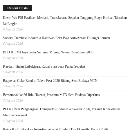
Recent Posts
Kevin Wu PSI Fasilitasi Mediasi, TransJakarta Sepakat Tanggung Biaya Korban Tabrakan
JakLingko
6 August 2026
Victory Trembesi Indonesia Hadirkan Pelat Baja Anti-Abrasi Dillinger Jerman
6 August 2026
BPD HIPMI Jaya Gelar Seminar Mining Nation Revolution 2026
6 August 2026
Kasdam Tinjau Latbakjatrat Rudal Starstreak Pantai Sepahat
5 August 2026
Bappenas Gelar Road to Talent Fest 2026 Bidang Seni Budaya MTN
5 August 2026
Berdampak ke 36 Ribu Talenta, Program MTN Seni Budaya Diperluas
5 August 2026
PELNI Raih Penghargaan Transportasi Indonesia Awards 2026, Perkuat Konektivitas
Maritim Nasional
4 August 2026
Ketua KPK Tekankan Integritas sebagai Fondasi Tim Ekspedisi Patriot 2026