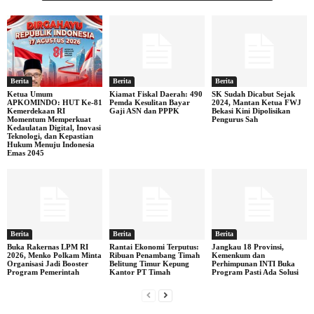
Berita
Berita
Berita
Ketua Umum
Kiamat Fiskal Daerah: 490
SK Sudah Dicabut Sejak
APKOMINDO: HUT Ke-81
Pemda Kesulitan Bayar
2024, Mantan Ketua FWJ
Kemerdekaan RI
Gaji ASN dan PPPK
Bekasi Kini Dipolisikan
Momentum Memperkuat
Pengurus Sah
Kedaulatan Digital, Inovasi
Teknologi, dan Kepastian
Hukum Menuju Indonesia
Emas 2045
Berita
Berita
Berita
Buka Rakernas LPM RI
Rantai Ekonomi Terputus:
Jangkau 18 Provinsi,
2026, Menko Polkam Minta
Ribuan Penambang Timah
Kemenkum dan
Organisasi Jadi Booster
Belitung Timur Kepung
Perhimpunan INTI Buka
Program Pemerintah
Kantor PT Timah
Program Pasti Ada Solusi