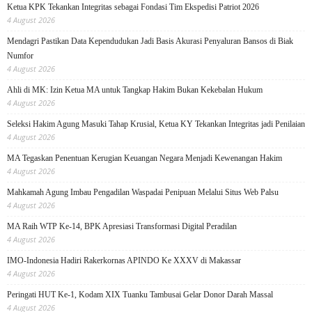
Ketua KPK Tekankan Integritas sebagai Fondasi Tim Ekspedisi Patriot 2026
4 August 2026
Mendagri Pastikan Data Kependudukan Jadi Basis Akurasi Penyaluran Bansos di Biak
Numfor
4 August 2026
Ahli di MK: Izin Ketua MA untuk Tangkap Hakim Bukan Kekebalan Hukum
4 August 2026
Seleksi Hakim Agung Masuki Tahap Krusial, Ketua KY Tekankan Integritas jadi Penilaian
4 August 2026
MA Tegaskan Penentuan Kerugian Keuangan Negara Menjadi Kewenangan Hakim
4 August 2026
Mahkamah Agung Imbau Pengadilan Waspadai Penipuan Melalui Situs Web Palsu
4 August 2026
MA Raih WTP Ke-14, BPK Apresiasi Transformasi Digital Peradilan
4 August 2026
IMO-Indonesia Hadiri Rakerkornas APINDO Ke XXXV di Makassar
4 August 2026
Peringati HUT Ke-1, Kodam XIX Tuanku Tambusai Gelar Donor Darah Massal
4 August 2026