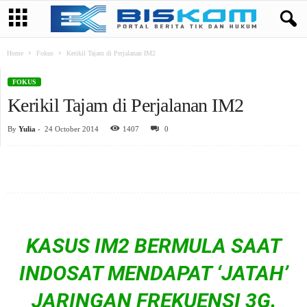
Home
Fokus
Kerikil Tajam di Perjalanan IM2
FOKUS
Kerikil Tajam di Perjalanan IM2
By
Yulia
-
24 October 2014
1407
0
KASUS IM2 BERMULA SAAT
INDOSAT MENDAPAT
‘JATAH
’
JARINGAN FREKUENSI 3G.