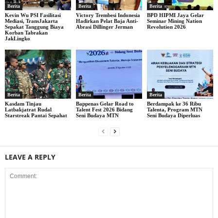
Berita
Berita
Berita
Kevin Wu PSI Fasilitasi
Victory Trembesi Indonesia
BPD HIPMI Jaya Gelar
Mediasi, TransJakarta
Hadirkan Pelat Baja Anti-
Seminar Mining Nation
Sepakat Tanggung Biaya
Abrasi Dillinger Jerman
Revolution 2026
Korban Tabrakan
JakLingko
Berita
Berita
Berita
Kasdam Tinjau
Bappenas Gelar Road to
Berdampak ke 36 Ribu
Latbakjatrat Rudal
Talent Fest 2026 Bidang
Talenta, Program MTN
Starstreak Pantai Sepahat
Seni Budaya MTN
Seni Budaya Diperluas
LEAVE A REPLY