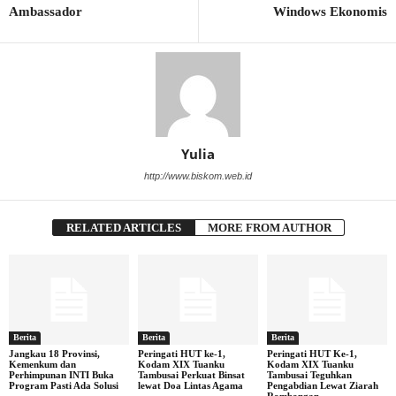
Ambassador
Windows Ekonomis
Yulia
http://www.biskom.web.id
RELATED ARTICLES
MORE FROM AUTHOR
Berita
Berita
Berita
Jangkau 18 Provinsi,
Peringati HUT ke-1,
Peringati HUT Ke-1,
Kemenkum dan
Kodam XIX Tuanku
Kodam XIX Tuanku
Perhimpunan INTI Buka
Tambusai Perkuat Binsat
Tambusai Teguhkan
Program Pasti Ada Solusi
lewat Doa Lintas Agama
Pengabdian Lewat Ziarah
Rombongan