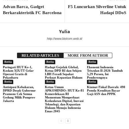
Advan Barca, Gadget
F5 Luncurkan Silverline Untuk
Berkarakteristik FC Barcelona
Hadapi DDoS
Yulia
http://www.biskom.web.id
RELATED ARTICLES
MORE FROM AUTHOR
Berita
Berita
Berita
Peringati HUT Ke-1,
Hadapi Gejolak Global,
Ekonomi Indonesia
Kodam XIX/TT Gelar
Ketua DPD RI dan Sekjen
Triwulan II-2026 Tumbuh
Operasi Gratis di
LBH Feradi Sepakat
5,29 Persen, Ini
Pekanbaru
Perkuat Kepastian Hukum
Pendorongnya
Berita
Berita
Berita
Antisipasi Kebakaran,
Ketua Umum
Kiamat Fiskal Daerah: 490
DPRD Desak Gubernur
APKOMINDO: HUT Ke-81
Pemda Kesulitan Bayar
Pramono Cek Semua
Kemerdekaan RI
Gaji ASN dan PPPK
Gedung Milik Pemprov
Momentum Memperkuat
Jakarta
Kedaulatan Digital, Inovasi
Teknologi, dan Kepastian
Hukum Menuju Indonesia
Emas 2045