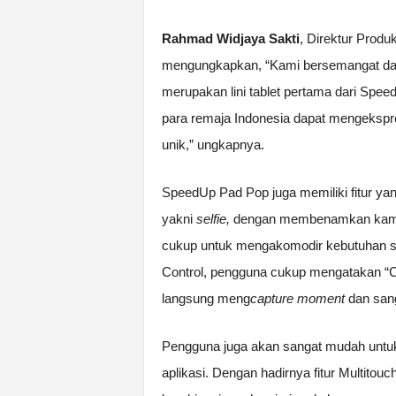
Rahmad Widjaya Sakti
, Direktur Prod
mengungkapkan, “Kami bersemangat da
merupakan lini tablet pertama dari Spe
para remaja Indonesia dapat mengekspre
unik,” ungkapnya.
SpeedUp Pad Pop juga memiliki fitur yan
yakni
selfie,
dengan membenamkan kamer
cukup untuk mengakomodir kebutuhan sel
Control, pengguna cukup mengatakan “Ch
langsung meng
capture moment
dan san
Pengguna juga akan sangat mudah untu
aplikasi. Dengan hadirnya fitur Multito