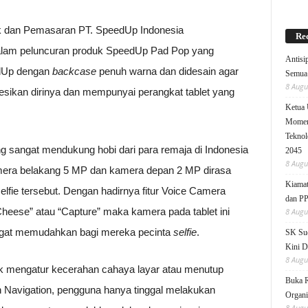
uk dan Pemasaran PT. SpeedUp Indonesia
Rec
lam peluncuran produk SpeedUp Pad Pop yang
Antisi
edUp dengan
backcase
penuh warna dan didesain agar
Semua 
8 Augu
sikan dirinya dan mempunyai perangkat tablet yang
Ketua
Moment
Teknol
g sangat mendukung hobi dari para remaja di Indonesia
2045
8 Augu
a belakang 5 MP dan kamera depan 2 MP dirasa
Kiamat
fie tersebut. Dengan hadirnya fitur Voice Camera
dan P
eese” atau “Capture” maka kamera pada tablet ini
8 Augu
gat memudahkan bagi mereka pecinta
selfie
.
SK Sud
Kini D
8 Augu
k mengatur kecerahan cahaya layar atau menutup
Buka 
uch Navigation, pengguna hanya tinggal melakukan
Organi
8 Augu