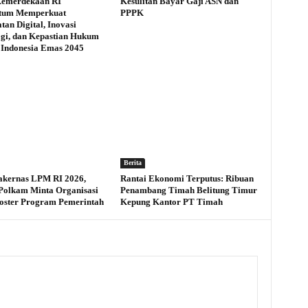
Kemerdekaan RI
Kesulitan Bayar Gaji ASN dan
um Memperkuat
PPPK
tan Digital, Inovasi
gi, dan Kepastian Hukum
Indonesia Emas 2045
Berita
akernas LPM RI 2026,
Rantai Ekonomi Terputus: Ribuan
olkam Minta Organisasi
Penambang Timah Belitung Timur
oster Program Pemerintah
Kepung Kantor PT Timah