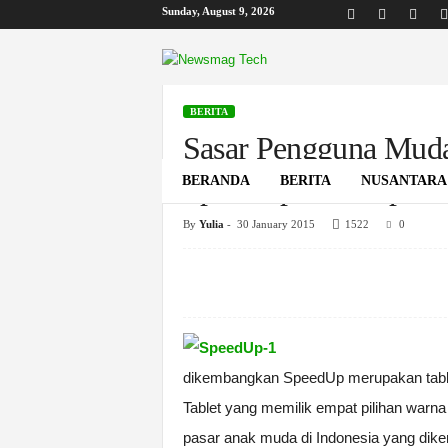
Sunday, August 9, 2026
B
i
s
k
BERITA
o
Sasar Pengguna Mud
m
SpeedUp Pad Pop
BERANDA
BERITA
NUSANTARA
By
Yulia
-
30 January 2015
1522
0
Home
Berita
Sasar Pengguna Muda, SpeeduUp Hadirka
dikembangkan SpeedUp merupakan tablet
Tablet yang memilik empat pilihan warna
pasar anak muda di Indonesia yang dikena