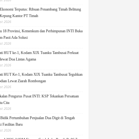
 Ekonomi Terputus: Ribuan Penambang Timah Belitung
Kepung Kantor PT Timah
st 2026
u 18 Provinsi, Kemenkum dan Perhimpunan INTI Buka
m Pasti Ada Solusi
st 2026
ati HUT ke-1, Kodam XIX Tuanku Tambusai Perkuat
 lewat Doa Lintas Agama
st 2026
ati HUT Ke-1, Kodam XIX Tuanku Tambusai Teguhkan
dian Lewat Ziarah Rombongan
st 2026
alan Pengurus Pusat INTI: KSP Tekankan Persatuan
ta Cita
st 2026
idik Pertumbuhan Penjualan Dua Digit di Tengah
i Fasilitas Baru
st 2026