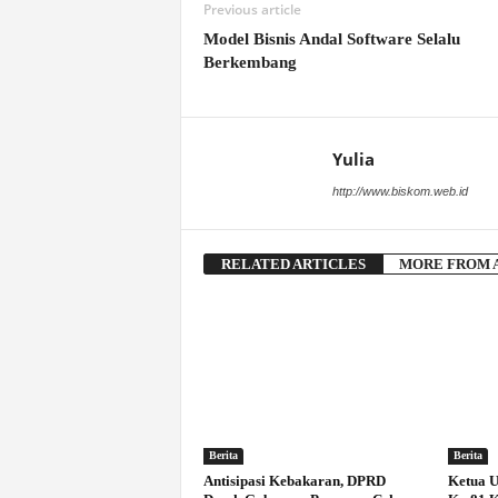
Previous article
Model Bisnis Andal Software Selalu
Berkembang
Yulia
http://www.biskom.web.id
RELATED ARTICLES
MORE FROM 
Berita
Berita
Antisipasi Kebakaran, DPRD
Ketua