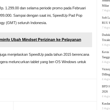
Semest
Miliar
a Rp. 1.299.00 dan selama periode promo pada Februari
7 Augu
 099.000. Sampai dengan saat ini, SpeedUp Pad Pop
Soft 
ogy (GMT) seluruh Indonesia.
RUU KK
7 Augu
Duduk 
info Ubah Mindset Perizinan ke Pelayanan
Tricak
6 Augu
Kevin 
uga menjelaskan SpeedUp pada tahun 2015 berencana
Tanggu
egera meluncurkan tablet yang ber-OS Windows untuk
6 Augu
Victor
Dillin
6 Augu
BPD HI
2026
6 Augu
Kasdam
5 Augu