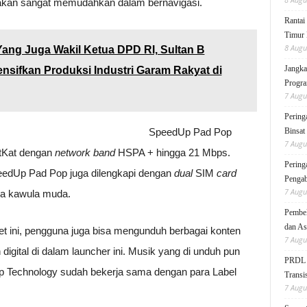
g akan sangat memudahkan dalam bernavigasi.
Rantai
Timur 
8 Augu
Yang Juga Wakil Ketua DPD RI, Sultan B
Jangka
nsifkan Produksi Industri Garam Rakyat di
Progra
7 Augu
Pering
SpeedUp Pad Pop
Binsat
7 Augu
itKat dengan
network band
HSPA + hingga 21 Mbps.
Pering
eedUp Pad Pop juga dilengkapi dengan
dual
SIM
card
Pengab
7 Augu
a kawula muda.
Pembek
dan As
et ini, pengguna juga bisa mengunduh berbagai konten
7 Augu
igital di dalam launcher ini. Musik yang di unduh pun
PRDL B
Up Technology sudah bekerja sama dengan para Label
Transis
7 Augu