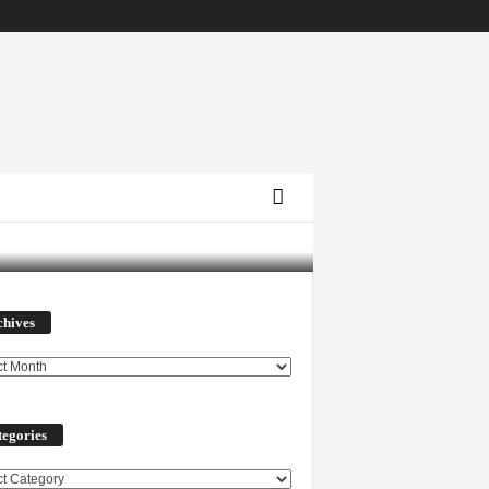
Archives
chives
egories
ories