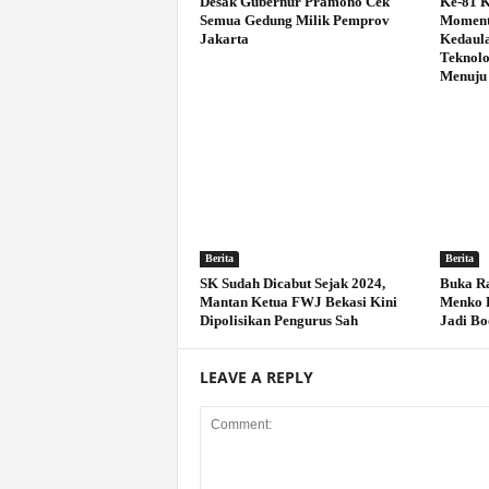
Desak Gubernur Pramono Cek
Ke-81 
Semua Gedung Milik Pemprov
Moment
Jakarta
Kedaula
Teknolo
Menuju 
Berita
Berita
SK Sudah Dicabut Sejak 2024,
Buka R
Mantan Ketua FWJ Bekasi Kini
Menko P
Dipolisikan Pengurus Sah
Jadi Bo
LEAVE A REPLY