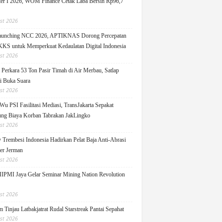
er I 2026, WOM Finance Cetak Laba Bersih Rp96,7
st 2026
Launching NCC 2026, APTIKNAS Dorong Percepatan
S untuk Memperkuat Kedaulatan Digital Indonesia
st 2026
Perkara 53 Ton Pasir Timah di Air Merbau, Satlap
ti Buka Suara
st 2026
Wu PSI Fasilitasi Mediasi, TransJakarta Sepakat
ng Biaya Korban Tabrakan JakLingko
st 2026
y Trembesi Indonesia Hadirkan Pelat Baja Anti-Abrasi
ger Jerman
st 2026
PMI Jaya Gelar Seminar Mining Nation Revolution
st 2026
 Tinjau Latbakjatrat Rudal Starstreak Pantai Sepahat
st 2026