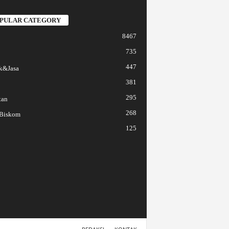
PULAR CATEGORY
8467
735
447
k&Jasa
381
295
tan
268
 Biskom
125