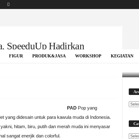
a, SpeeduUp Hadirkan
FIGUR
PRODUK&JASA
WORKSHOP
KEGIATAN
n SpeedUp Pad Pop
Ar
PAD
Pop yang
 yang didesain untuk para kawula muda di Indonesia.
Cat
 yakni, hitam, biru, putih dan merah muda ini menyasar
l sangat enerjik dan colorful.
Categ