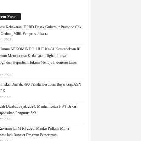
ent Posts
pasi Kebakaran, DPRD Desak Gubernur Pramono Cek
Gedung Milik Pemprov Jakarta
st 2026
 Umum APKOMINDO: HUT Ke-81 Kemerdekaan RI
um Memperkuat Kedaulatan Digital, Inovasi
ogi, dan Kepastian Hukum Menuju Indonesia Emas
st 2026
 Fiskal Daerah: 490 Pemda Kesulitan Bayar Gaji ASN
PPK
st 2026
ah Dicabut Sejak 2024, Mantan Ketua FWJ Bekasi
ipolisikan Pengurus Sah
st 2026
Rakernas LPM RI 2026, Menko Polkam Minta
sasi Jadi Booster Program Pemerintah
st 2026