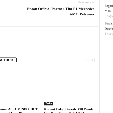
Next article
Bappen
Epson Official Partner Tim F1 Mercedes
MTN
AMG Petronas
5 Augu
Berdam
Diperl
5 Augu
AUTHOR
Berita
 Umum APKOMINDO: HUT
Kiamat Fiskal Daerah: 490 Pemda