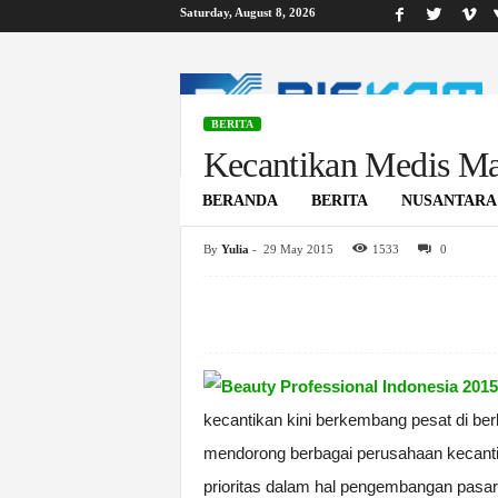
Saturday, August 8, 2026
B
i
s
k
BERITA
o
Kecantikan Medis Ma
m
Ekonomi Kreatif
BERANDA
BERITA
NUSANTARA
By
Yulia
-
29 May 2015
1533
0
Home
Berita
Kecantikan Medis Masuki Ranah Pariwisata 
kecantikan kini berkembang pesat di berb
mendorong berbagai perusahaan kecanti
prioritas dalam hal pengembangan pasar