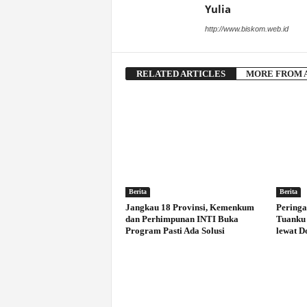
Yulia
http://www.biskom.web.id
RELATED ARTICLES
MORE FROM 
Berita
Berita
Jangkau 18 Provinsi, Kemenkum
Peringa
dan Perhimpunan INTI Buka
Tuanku 
Program Pasti Ada Solusi
lewat D