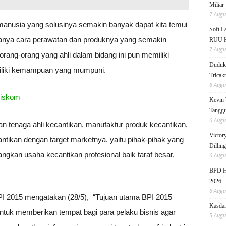
Miliar
7 Augu
 manusia yang solusinya semakin banyak dapat kita temui
Soft 
k hanya cara perawatan dan produknya yang semakin
RUU KK
7 Augu
rang-orang yang ahli dalam bidang ini pun memiliki
Duduk 
miliki kemampuan yang mumpuni.
Tricak
6 Augu
Kevin 
Tanggu
6 Augu
 tenaga ahli kecantikan, manufaktur produk kecantikan,
Victor
ntikan dengan target marketnya, yaitu pihak-pihak yang
Dillin
gkan usaha kecantikan profesional baik taraf besar,
6 Augu
BPD HI
2026
6 Augu
BPI 2015 mengatakan (28/5), “Tujuan utama BPI 2015
Kasdam
ntuk memberikan tempat bagi para pelaku bisnis agar
5 Augu