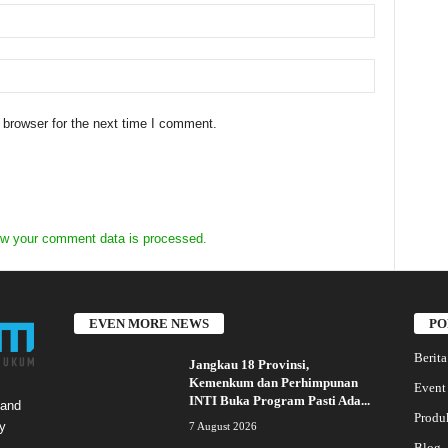
 browser for the next time I comment.
w your comment data is processed.
EVEN MORE NEWS
PO
Berita
Jangkau 18 Provinsi,
Kemenkum dan Perhimpunan
Event
INTI Buka Program Pasti Ada...
 and
Produ
y
7 August 2026
Blog