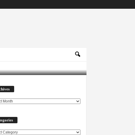
Archives
chives
egories
ories