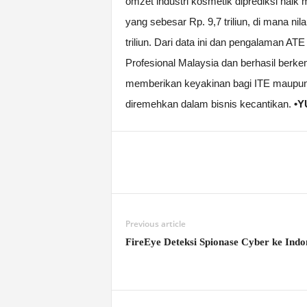
omzet industri kosmetik diprediksi naik 
yang sebesar Rp. 9,7 triliun, di mana nila
triliun. Dari data ini dan pengalaman A
Profesional Malaysia dan berhasil berk
memberikan keyakinan bagi ITE maupun 
diremehkan dalam bisnis kecantikan.
•Y
Previous article
FireEye Deteksi Spionase Cyber ke Indo