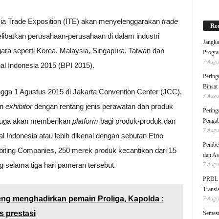
esia Trade Exposition (ITE) akan menyelenggarakan
trade
Rec
libatkan perusahaan-perusahaan di dalam industri
Jangka
ara seperti Korea, Malaysia, Singapura, Taiwan dan
Progra
7 Augu
al Indonesia 2015 (BPI 2015).
Pering
Binsat
ngga 1 Agustus 2015 di Jakarta Convention Center (JCC),
7 Augu
an
exhibitor
dengan rentang jenis perawatan dan produk
Pering
n juga akan memberikan
platform
bagi produk-produk dan
Pengab
7 Augu
al Indonesia atau lebih dikenal dengan sebutan Etno
Pembek
ibiting Companies, 250 merek produk kecantikan dari 15
dan As
7 Augu
selama tiga hari pameran tersebut.
PRDL B
Transis
teng menghadirkan pemain Proliga, Kapolda :
7 Augu
 prestasi
Semest