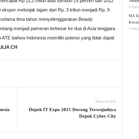
mencapai Rp 11,2 triliun atau tumbuh 15 persen dari 2012
Tekanka
4 Augu
i ekspor melonjak tajam dari Rp. 3 triliun menjadi Rp. 9
MA Teg
TE selama lima tahun menyelenggarakan Beauty
Kewen
embang menjadi pameran terbesar ke dua di Asia tenggara
4 Augu
ATE bahwa Indonesia memiliki potensi yang tidak dapat
ULIA CH
Next article
nesia
Depok IT Expo 2015 Dorong Terwujudnya
Depok Cyber City