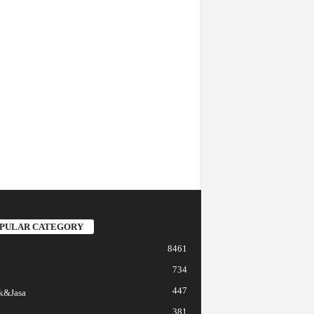
PULAR CATEGORY
8461
734
447
k&Jasa
381