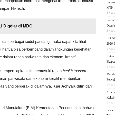
endapatkan informasi mengenai tren terbaru di industri
Bappen
MTN
sampai Hi-Tech.”
5 Augu
Berdam
1 Digelar di MBC
Diperl
5 Augu
PELNI 
dari berbagai sudut pandang, maka dapat kita lihat
2026, 
4 Augu
dak hanya bisa berkembang dalam lingkungan kesehatan,
Ketua 
e dalam ranah pariwisata dan ekonomi kreatif.
Eksped
4 Augu
ng mempersiapkan diri memasuki ranah
health tourism
Mendag
rian pariwisata dan ekonomi kreatif memberikan
Penyal
4 Augu
tas yang bergerak di dalamnya,” ujar
Achyaruddin
dari
Ahli d
Kekeb
4 Augu
ustri Manufaktur (BIM) Kementerian Perindustrian, bahwa
Seleks