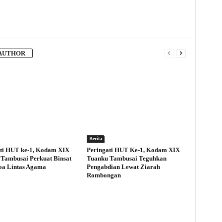
AUTHOR
Berita
ti HUT ke-1, Kodam XIX
Peringati HUT Ke-1, Kodam XIX
Tambusai Perkuat Binsat
Tuanku Tambusai Teguhkan
oa Lintas Agama
Pengabdian Lewat Ziarah
Rombongan