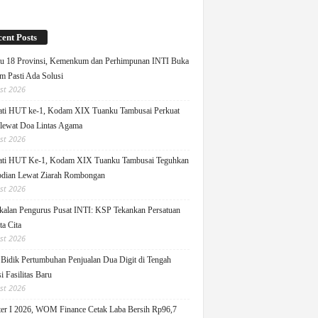
ent Posts
u 18 Provinsi, Kemenkum dan Perhimpunan INTI Buka
m Pasti Ada Solusi
st 2026
ati HUT ke-1, Kodam XIX Tuanku Tambusai Perkuat
 lewat Doa Lintas Agama
st 2026
ati HUT Ke-1, Kodam XIX Tuanku Tambusai Teguhkan
dian Lewat Ziarah Rombongan
st 2026
alan Pengurus Pusat INTI: KSP Tekankan Persatuan
ta Cita
st 2026
idik Pertumbuhan Penjualan Dua Digit di Tengah
i Fasilitas Baru
st 2026
er I 2026, WOM Finance Cetak Laba Bersih Rp96,7