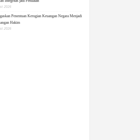
n Integritas jadi Penilaian
st 2026
askan Penentuan Kerugian Keuangan Negara Menjadi
angan Hakim
st 2026