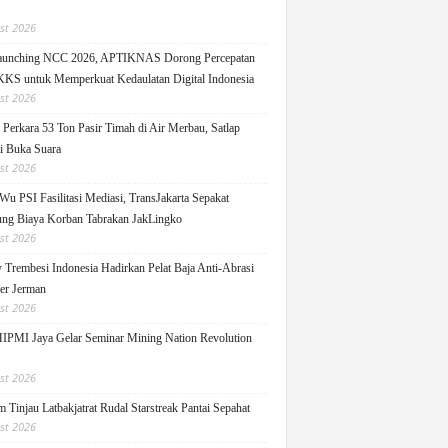
st 2026
Launching NCC 2026, APTIKNAS Dorong Percepatan
S untuk Memperkuat Kedaulatan Digital Indonesia
st 2026
Perkara 53 Ton Pasir Timah di Air Merbau, Satlap
ti Buka Suara
st 2026
Wu PSI Fasilitasi Mediasi, TransJakarta Sepakat
ng Biaya Korban Tabrakan JakLingko
st 2026
y Trembesi Indonesia Hadirkan Pelat Baja Anti-Abrasi
ger Jerman
st 2026
PMI Jaya Gelar Seminar Mining Nation Revolution
st 2026
 Tinjau Latbakjatrat Rudal Starstreak Pantai Sepahat
st 2026