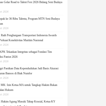
as Gelar Road to Talent Fest 2026 Bidang Seni Budaya
st 2026
pak ke 36 Ribu Talenta, Program MTN Seni Budaya
uas
st 2026
Raih Penghargaan Transportasi Indonesia Awards
Perkuat Konektivitas Maritim Nasional
st 2026
KPK Tekankan Integritas sebagai Fondasi Tim
isi Patriot 2026
st 2026
ri Pastikan Data Kependudukan Jadi Basis Akurasi
uran Bansos di Biak Numfor
st 2026
i MK: Izin Ketua MA untuk Tangkap Hakim Bukan
alan Hukum
st 2026
i Hakim Agung Masuki Tahap Krusial, Ketua KY