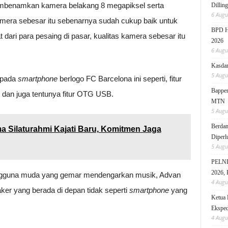
mbenamkan kamera belakang 8 megapiksel serta
Dillin
6 Augu
era sebesar itu sebenarnya sudah cukup baik untuk
BPD HI
dari para pesaing di pasar, kualitas kamera sebesar itu
2026
6 Augu
Kasdam
5 Augu
n pada
smartphone
berlogo FC Barcelona ini seperti, fitur
Bappen
 dan juga tentunya fitur OTG USB.
MTN
5 Augu
Berdam
a Silaturahmi Kajati Baru, Komitmen Jaga
Diperl
5 Augu
PELNI 
2026, 
ngguna muda yang gemar mendengarkan musik, Advan
4 Augu
aker yang berada di depan tidak seperti
smartphone
yang
Ketua 
Eksped
4 Augu