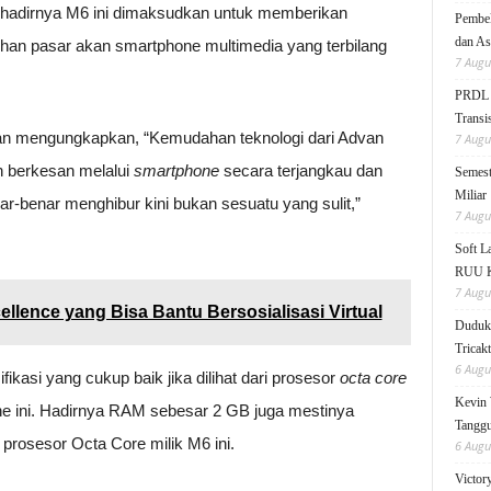
hadirnya M6 ini dimaksudkan untuk memberikan
Pembek
dan As
an pasar akan smartphone multimedia yang terbilang
7 Augu
PRDL B
Transis
van mengungkapkan, “Kemudahan teknologi dari Advan
7 Augu
 berkesan melalui
smartphone
secara terjangkau dan
Semest
Miliar
-benar menghibur kini bukan sesuatu yang sulit,”
7 Augu
Soft 
RUU KK
7 Augu
ellence yang Bisa Bantu Bersosialisasi Virtual
Duduk 
Tricak
6 Augu
kasi yang cukup baik jika dilihat dari prosesor
octa core
Kevin 
ne ini. Hadirnya RAM sebesar 2 GB juga mestinya
Tanggu
prosesor Octa Core milik M6 ini.
6 Augu
Victor