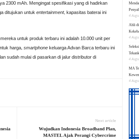
a 2300 mAh. Mengingat spesifikasi yang di hadirkan
Mendag
Penyal
a ditujukan untuk
entertainment
, kapasitas baterai ini
4 Augu
Ahli d
Kekeb
4 Augu
ereka untuk produk terbaru ini adalah 10.000 unit per
Seleks
untuk harga,
s
martphone
keluarga Advan Barca terbaru ini
Tekanka
 sudah mulai di pasarkan di jalur distributor di
4 Augu
MA Teg
Kewen
4 Augu
Next article
nesia
Wujudkan Indonesia Broadband Plan,
MASTEL Ajak Perangi Cybercrime