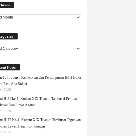
chives
egories
ories
ent Posts
u 18 Provinsi, Kemenkum dan Perhimpunan INTI Buka
m Pasti Ada Solusi
st 2026
ati HUT ke-1, Kodam XIX Tuanku Tambusai Perkuat
 lewat Doa Lintas Agama
st 2026
ati HUT Ke-1, Kodam XIX Tuanku Tambusai Teguhkan
dian Lewat Ziarah Rombongan
st 2026