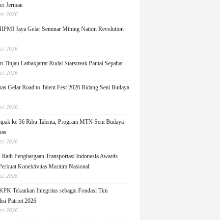
ger Jerman
st 2026
PMI Jaya Gelar Seminar Mining Nation Revolution
st 2026
 Tinjau Latbakjatrat Rudal Starstreak Pantai Sepahat
st 2026
as Gelar Road to Talent Fest 2026 Bidang Seni Budaya
st 2026
pak ke 36 Ribu Talenta, Program MTN Seni Budaya
uas
st 2026
Raih Penghargaan Transportasi Indonesia Awards
Perkuat Konektivitas Maritim Nasional
st 2026
KPK Tekankan Integritas sebagai Fondasi Tim
isi Patriot 2026
st 2026