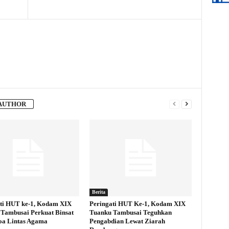
AUTHOR
Berita
ti HUT ke-1, Kodam XIX
Peringati HUT Ke-1, Kodam XIX
Tambusai Perkuat Binsat
Tuanku Tambusai Teguhkan
oa Lintas Agama
Pengabdian Lewat Ziarah