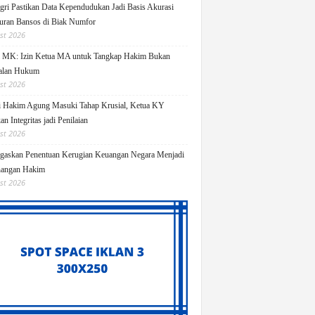
ri Pastikan Data Kependudukan Jadi Basis Akurasi
uran Bansos di Biak Numfor
st 2026
i MK: Izin Ketua MA untuk Tangkap Hakim Bukan
alan Hukum
st 2026
i Hakim Agung Masuki Tahap Krusial, Ketua KY
n Integritas jadi Penilaian
st 2026
askan Penentuan Kerugian Keuangan Negara Menjadi
angan Hakim
st 2026