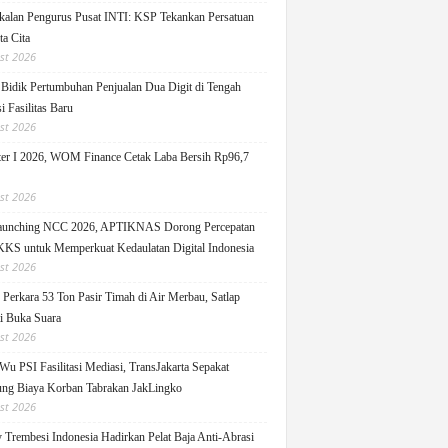
alan Pengurus Pusat INTI: KSP Tekankan Persatuan
ta Cita
st 2026
idik Pertumbuhan Penjualan Dua Digit di Tengah
i Fasilitas Baru
st 2026
er I 2026, WOM Finance Cetak Laba Bersih Rp96,7
st 2026
Launching NCC 2026, APTIKNAS Dorong Percepatan
S untuk Memperkuat Kedaulatan Digital Indonesia
st 2026
Perkara 53 Ton Pasir Timah di Air Merbau, Satlap
ti Buka Suara
st 2026
Wu PSI Fasilitasi Mediasi, TransJakarta Sepakat
ng Biaya Korban Tabrakan JakLingko
st 2026
y Trembesi Indonesia Hadirkan Pelat Baja Anti-Abrasi