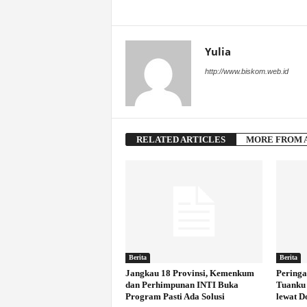
Yulia
http://www.biskom.web.id
RELATED ARTICLES
MORE FROM 
Berita
Berita
Jangkau 18 Provinsi, Kemenkum
Peringa
dan Perhimpunan INTI Buka
Tuanku 
Program Pasti Ada Solusi
lewat D