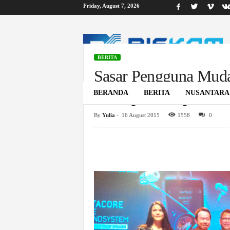
Friday, August 7, 2026
B
i
s
k
BERITA
o
Sasar Pengguna Muda
m
Smartphone Speaker
BERANDA
BERITA
NUSANTARA
By
Yulia
-
16 August 2015
1558
0
Home
Berita
Sasar Pengguna Muda, Advan Hadirkan Sma