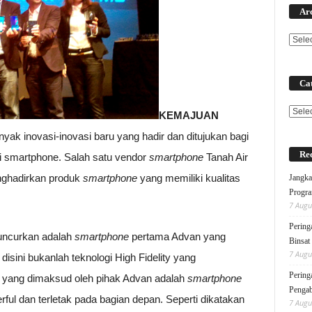
Ar
Cat
Categ
KEMAJUAN
yak inovasi-inovasi baru yang hadir dan ditujukan bagi
Rec
ri smartphone. Salah satu vendor
smartphone
Tanah Air
nghadirkan produk
smartphone
yang memiliki kualitas
Jangka
Progra
7 Augu
Pering
luncurkan adalah
smartphone
pertama Advan yang
Binsat
7 Augu
 disini bukanlah teknologi High Fidelity yang
Pering
Fi yang dimaksud oleh pihak Advan adalah
smartphone
Pengab
ful dan terletak pada bagian depan. Seperti dikatakan
7 Augu