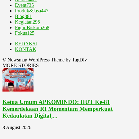
Event
735
Produk&Jasa
447
Blog
381
Kegiatan
295
Figur Biskom
268
Fokus
125
REDAKSI
KONTAK
© Newsmag WordPress Theme by TagDiv
MORE STORIES
Ketua Umum APKOMINDO: HUT Ke-81
Kemerdekaan RI Momentum Memperkuat
Kedaulatan Digital,...
8 August 2026