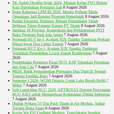
SK Sudah Dicabut Sejak 2024, Mantan Ketua FWJ Bekasi
Kini Dipolisikan Pengurus Sah
8 August 2026
Buka Rakernas LPM RI 2026, Menko Polkam Minta
Organisasi Jadi Booster Program Pemerintah
8 August 2026
Rantai Ekonomi Terputus: Ribuan Penambang Timah
Belitung Timur Kepung Kantor PT Timah
8 August 2026
Jangkau 18 Provinsi, Kemenkum dan Perhimpunan INTI
Buka Program Pasti Ada Solusi
7 August 2026
Peringati HUT ke-1, Kodam XIX Tuanku Tambusai Perkuat
Binsat lewat Doa Lintas Agama
7 August 2026
Peringati HUT Ke-1, Kodam XIX Tuanku Tambusai
Teguhkan Pengabdian Lewat Ziarah Rombongan
7 August
2026
Pembekalan Pengurus Pusat INTI: KSP Tekankan Persatuan
dan Asta Cita
7 August 2026
PRDL Bidik Pertumbuhan Penjualan Dua Digit di Tengah
Transisi Fasilitas Baru
7 August 2026
Semester I 2026, WOM Finance Cetak Laba Bersih Rp96,7
Miliar
7 August 2026
Soft Launching NCC 2026, APTIKNAS Dorong Percepatan
RUU KKS untuk Memperkuat Kedaulatan Digital Indonesia
7 August 2026
Duduk Perkara 53 Ton Pasir Timah di Air Merbau, Satlap
Tricakti Buka Suara
6 August 2026
Kevin Wu PSI Fasilitasi Mediasi, TransJakarta Sepakat