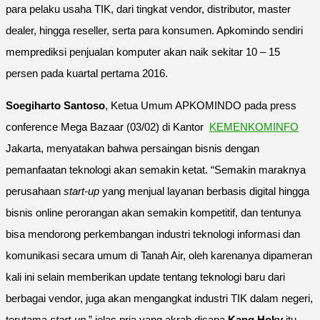
para pelaku usaha TIK, dari tingkat vendor, distributor, master
dealer, hingga reseller, serta para konsumen. Apkomindo sendiri
memprediksi penjualan komputer akan naik sekitar 10 – 15
persen pada kuartal pertama 2016.
Soegiharto Santoso
, Ketua Umum APKOMINDO pada press
conference Mega Bazaar (03/02) di Kantor
KEMENKOMINFO
Jakarta, menyatakan bahwa persaingan bisnis dengan
pemanfaatan teknologi akan semakin ketat. “Semakin maraknya
perusahaan
start-up
yang menjual layanan berbasis digital hingga
bisnis online perorangan akan semakin kompetitif, dan tentunya
bisa mendorong perkembangan industri teknologi informasi dan
komunikasi secara umum di Tanah Air, oleh karenanya dipameran
kali ini selain memberikan update tentang teknologi baru dari
berbagai vendor, juga akan mengangkat industri TIK dalam negeri,
terutama
start-up
” jelas pria yang akrab disapa
Kang
Hoky
itu.