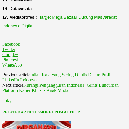
16. Dutawisata:
17. Mediaprofesi:
Target Mega Bazaar Dukung Masyarakat
Indonesia Digital
Facebook
Twitter
Google+
Pinterest
WhatsApp
Previous article
Inilah Kata Yang Sering Ditulis Dalam Profil
LinkedIn Indonesia
Next article
Kurangi Pengangguran Indonesia, Glints Luncurkan
Platform Karier Khusus Anak Muda
hoky
RELATED ARTICLES
MORE FROM AUTHOR