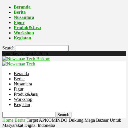
Beranda
Berita
Nusantara
Figur
Produk&Jasa
Workshop
Kegiatan
Search
Saturday, August 8, 2026
Biskom
Beranda
Berita
Nusantara
Figur
Produk&Jasa
Workshop
Kegiatan
Home
Berita
Target APKOMINDO Dukung Mega Bazaar Untuk
Masyarakat Digital Indonesia