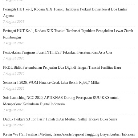
Peringati HUT ke-1, Kodam XIX Tuanku Tambusai Perkuat Binsat lewat Doa Lintas
Agama
7 August 2026
Peringati HUT Ke-1, Kodam XIX Tuanku Tambusai Teguhkan Pengabdian Lewat Ziarah
Rombongan
7 August 2026
Pembekalan Pengurus Pusat INTI: KSP Tekankan Persatuan dan Asta Cita
7 August 2026
PRDL Bidik Pertumbuhan Penjualan Dua Digit di Tengah Transisi Fasilitas Baru
7 August 2026
Semester I 2026, WOM Finance Cetak Laba Bersih Rp96,7 Miliar
7 August 2026
Soft Launching NCC 2026, APTIKNAS Dorong Percepatan RUU KKS untuk
Memperkuat Kedaulatan Digital Indonesia
7 August 2026
Duduk Perkara 53 Ton Pasir Timah di Air Merbau, Satlap Tricakti Buka Suara
6 August 2026
Kevin Wu PSI Fasilitasi Mediasi, TransJakarta Sepakat Tanggung Biaya Korban Tabrakan