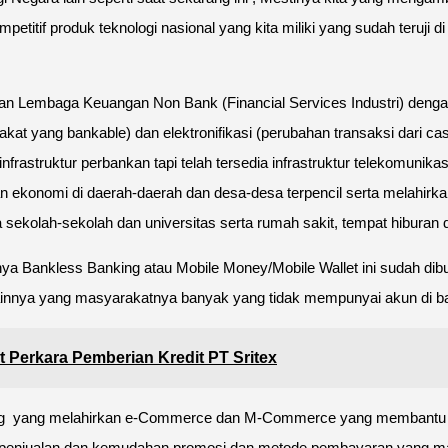
tif produk teknologi nasional yang kita miliki yang sudah teruji di
dan Lembaga Keuangan Non Bank (Financial Services Industri) dengan
akat yang bankable) dan elektronifikasi (perubahan transaksi dari 
frastruktur perbankan tapi telah tersedia infrastruktur telekomunik
onomi di daerah-daerah dan desa-desa terpencil serta melahirka
sekolah-sekolah dan universitas serta rumah sakit, tempat hiburan d
ya Bankless Banking atau Mobile Money/Mobile Wallet ini sudah di
lainnya yang masyarakatnya banyak yang tidak mempunyai akun di ban
 Perkara Pemberian Kredit PT Sritex
 yang yang melahirkan e-Commerce dan M-Commerce yang membantu m
e penjualan dan kemudahan promosi dan metode pembayaran yang ma