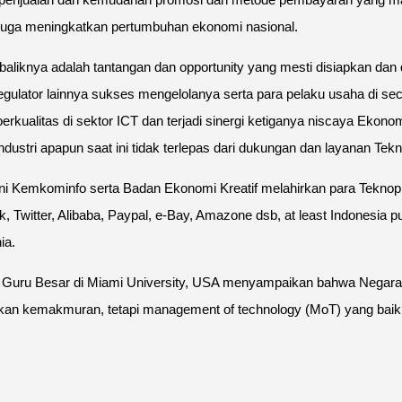
 juga meningkatkan pertumbuhan ekonomi nasional.
 sebaliknya adalah tantangan dan opportunity yang mesti disiapkan 
egulator lainnya sukses mengelolanya serta para pelaku usaha di s
rkualitas di sektor ICT dan terjadi sinergi ketiganya niscaya Eko
ustri apapun saat ini tidak terlepas dari dukungan dan layanan Tekn
i Kemkominfo serta Badan Ekonomi Kreatif melahirkan para Teknopr
ok, Twitter, Alibaba, Paypal, e-Bay, Amazone dsb, at least Indone
ia.
y , Guru Besar di Miami University, USA menyampaikan bahwa Nega
an kemakmuran, tetapi management of technology (MoT) yang baik