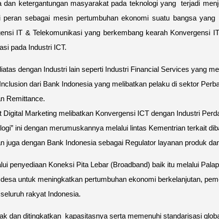
a dan ketergantungan masyarakat pada teknologi yang terjadi menj
i peran sebagai mesin pertumbuhan ekonomi suatu bangsa yang b
gensi IT & Telekomunikasi yang berkembang kearah Konvergensi IT 
si pada Industri ICT.
tas dengan Industri lain seperti Industri Financial Services yang 
al Inclusion dari Bank Indonesia yang melibatkan pelaku di sektor 
n Remittance.
igital Marketing melibatkan Konvergensi ICT dengan Industri Per
ogi” ini dengan merumuskannya melalui lintas Kementrian terkait d
n juga dengan Bank Indonesia sebagai Regulator layanan produk d
alui penyediaan Koneksi Pita Lebar (Broadband) baik itu melalui Pa
at desa untuk meningkatkan pertumbuhan ekonomi berkelanjutan, pe
seluruh rakyat Indonesia.
yak dan ditingkatkan kapasitasnya serta memenuhi standarisasi global