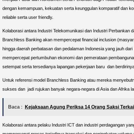
dengan kemampuan, kekuatan serta keunggulan komparatif dan kompeti
reliable serta user friendly.
Kolaborasi antara Industri Telekomunikasi dan Industri Perbankan 
Branchless Banking akan mempercepat financial inclusion (masyar
hingga daerah perbatasan dan pedalaman Indonesia yang jauh dari in
mempercepat pertumbuhan ekonomi dan pemerataan pembangunan ek
setempat serta tersedianya lapangan pekerjaan baru dan berdirinya 
Untuk referensi model Branchless Banking atau mereka menyebutn
sukses dan jadi rujukan banyak negara-negara di Asia dan Afrika 
Baca :
Kejaksaan Agung Periksa 14 Orang Saksi Terkait
Kolaborasi antara pelaku Industri ICT dan industri perdagangan
mempercepat proses terjadinya transaksi dan peningkatan volum