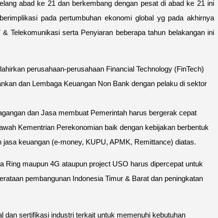
elang abad ke 21 dan berkembang dengan pesat di abad ke 21 ini
erimplikasi pada pertumbuhan ekonomi global yg pada akhirnya
& Telekomunikasi serta Penyiaran beberapa tahun belakangan ini
melahirkan perusahaan-perusahaan Financial Technology (FinTech)
Perbankan dan Lembaga Keuangan Non Bank dengan pelaku di sektor
dagangan dan Jasa membuat Pemerintah harus bergerak cepat
ibawah Kementrian Perekonomian baik dengan kebijakan berbentuk
an jasa keuangan (e-money, KUPU, APMK, Remittance) diatas.
lapa Ring maupun 4G ataupun project USO harus dipercepat untuk
merataan pembangunan Indonesia Timur & Barat dan peningkatan
 dan sertifikasi industri terkait untuk memenuhi kebutuhan