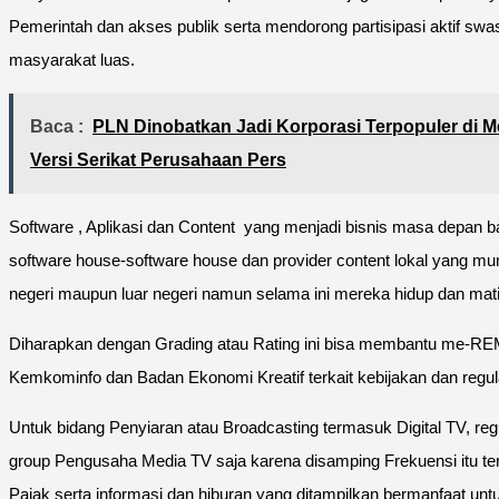
Pemerintah dan akses publik serta mendorong partisipasi aktif s
masyarakat luas.
Baca :
PLN Dinobatkan Jadi Korporasi Terpopuler di M
Versi Serikat Perusahaan Pers
Software , Aplikasi dan Content yang menjadi bisnis masa depan 
software house-software house dan provider content lokal yang mum
negeri maupun luar negeri namun selama ini mereka hidup dan mati 
Diharapkan dengan Grading atau Rating ini bisa membantu me-REM
Kemkominfo dan Badan Ekonomi Kreatif terkait kebijakan dan regula
Untuk bidang Penyiaran atau Broadcasting termasuk Digital TV, regu
group Pengusaha Media TV saja karena disamping Frekuensi itu ter
Pajak serta informasi dan hiburan yang ditampilkan bermanfaat u