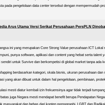
wasta pada pengelolaan data center tersebut dengan mempermudah p
edia Arus Utama Versi Serikat Perusahaan PersPLN Dinoba
bangsa ini yang merupakan Core Strong Value perusahaan ICT Lokal 
puni, punya software, aplikasi dan content yang hebat serta talent 
sendiri untuk Survive dan berkompetisi di global market tanpa ada 
apping berdasarkan kategori, skala bisnis, ukuran perusahaan dan
si yang akan dibuat untuk dalam hal pengelolaan, pembinaan, proteks
lasi mesti diatur kembali izin frekuensinya agar tidak terjadi tump
batas juga Negara mesti mendapat benefit berupa Pendapatan Negara
ntuk masyarakat dan bebas dari konten pornographi, LGBT dan Radik