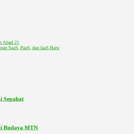
an Abad 21
nan SaaS, PaaS, dan IaaS Baru
i Sepahat
eni Budaya MTN