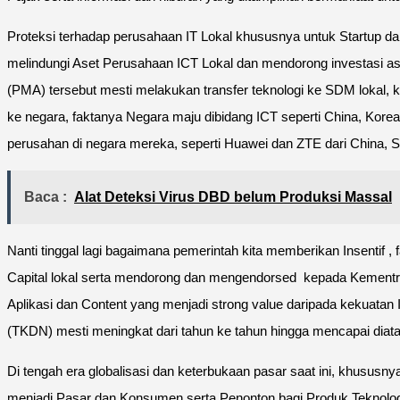
Proteksi terhadap perusahaan IT Lokal khususnya untuk Startup d
melindungi Aset Perusahaan ICT Lokal dan mendorong investasi as
(PMA) tersebut mesti melakukan transfer teknologi ke SDM lokal, ke
ke negara, faktanya Negara maju dibidang ICT seperti China, Kore
perusahan di negara mereka, seperti Huawei dan ZTE dari China, S
Baca :
Alat Deteksi Virus DBD belum Produksi Massal
Nanti tinggal lagi bagaimana pemerintah kita memberikan Insenti
Capital lokal serta mendorong dan mengendorsed kepada Kementr
Aplikasi dan Content yang menjadi strong value daripada kekuatan
(TKDN) mesti meningkat dari tahun ke tahun hingga mencapai diat
Di tengah era globalisasi dan keterbukaan pasar saat ini, khususn
menjadi Pasar dan Konsumen serta Penonton bagi Produk Teknologi 