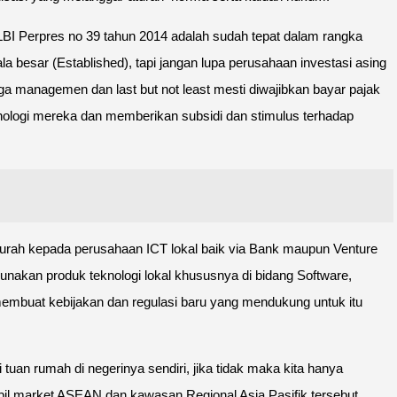
BI Perpres no 39 tahun 2014 adalah sudah tepat dalam rangka
besar (Established), tapi jangan lupa perusahaan investasi asing
gga managemen dan last but not least mesti diwajibkan bayar pajak
knologi mereka dan memberikan subsidi dan stimulus terhadap
murah kepada perusahaan ICT lokal baik via Bank maupun Venture
kan produk teknologi lokal khususnya di bidang Software,
membuat kebijakan dan regulasi baru yang mendukung untuk itu
uan rumah di negerinya sendiri, jika tidak maka kita hanya
bil market ASEAN dan kawasan Regional Asia Pasifik tersebut