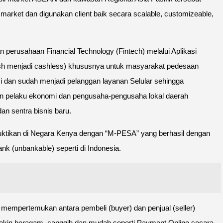
 market dan digunakan client baik secara scalable, customizeable,
 perusahaan Financial Technology (Fintech) melalui Aplikasi
cash menjadi cashless) khususnya untuk masyarakat pedesaan
asi dan sudah menjadi pelanggan layanan Selular sehingga
n pelaku ekonomi dan pengusaha-pengusaha lokal daerah
an sentra bisnis baru.
buktikan di Negara Kenya dengan “M-PESA” yang berhasil dengan
k (unbankable) seperti di Indonesia.
empertemukan antara pembeli (buyer) dan penjual (seller)
kin beragam, canggih dan mudah seperti Payment Online secara