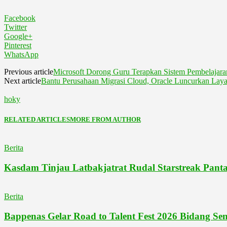
Facebook
Twitter
Google+
Pinterest
WhatsApp
Previous article
Microsoft Dorong Guru Terapkan Sistem Pembelajar
Next article
Bantu Perusahaan Migrasi Cloud, Oracle Luncurkan Laya
hoky
RELATED ARTICLES
MORE FROM AUTHOR
Berita
Kasdam Tinjau Latbakjatrat Rudal Starstreak Panta
Berita
Bappenas Gelar Road to Talent Fest 2026 Bidang S