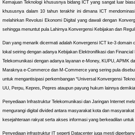
Kemajuan Teknologi khususnya bidang ICT yang sangat luar bias
khususnya dalam 10 tahun terakhir ini dimana ICT mendominas
melahirkan Revolusi Ekonomi Digital yang dawali dengan Konver
sehingga menuntut pula Lahirnya Konvergensi Kebijakan dan Regula
Dan yang menarik dicermati adalah Konvergensi ICT ke-3 domain dia
lokal seiring dengan adanya Kebijakan Elektronifikasi dan Financi
Telekomunikasi dengan adanya layanan e-Money, KUPU, APMK da
Maraknya e-Commerce dan M-Commerce yang sering pula disebut D
untuk mengantisipasi perkembangan “Universal Konvergensi Teknol
UU, Perpu, Kepres, Pepres ataupun payung hukum lainnya demikia
Penyediaan Infrastruktur Telekomunikasi dan Jaringan Internet mel
mengurangi digital divided antara masyarakat kota dan masyarak
kesejahteraan rakyat serta akses informasi yang berkeadilan untuk 
Penyediaan infrastruktur IT seperti Datacenter juga mesti diperban