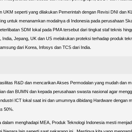
an UKM seperti yang dilakukan Pemerintah dengan Revisi DNI dan KL
ing untuk menanamkan modalnya di Indonesia pada perusahaan Skala 
terlibatan SDM lokal pada PMA tersebut dari tingkat staf teknis hin
a, India, Jepang, UK dan US melakukan proteksi terhadap produk te
amsung dari Korea, Infosys dan TCS dari India.
f , fasilitas R&D dan mencarikan Akses Permodalan yang mudah dan 
ian dan BUMN dan kepada perusahaan swasta nasional agar mengguna
 Industri ICT lokal saat ini dan umumnya dibidang Hardware dengan 
as 50%.
ya dalam menghadapi MEA, Produk Teknologi Indonesia mesti menjadi t
Negara lain seperti saat sekarang ini , Mestinya kita yang mengam