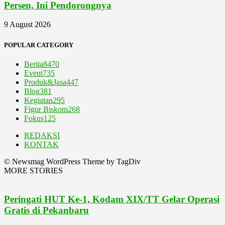
Persen, Ini Pendorongnya
9 August 2026
POPULAR CATEGORY
Berita
8470
Event
735
Produk&Jasa
447
Blog
381
Kegiatan
295
Figur Biskom
268
Fokus
125
REDAKSI
KONTAK
© Newsmag WordPress Theme by TagDiv
MORE STORIES
Peringati HUT Ke-1, Kodam XIX/TT Gelar Operasi
Gratis di Pekanbaru