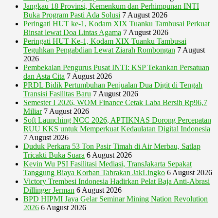
Jangkau 18 Provinsi, Kemenkum dan Perhimpunan INTI
Buka Program Pasti Ada Solusi
7 August 2026
Peringati HUT ke-1, Kodam XIX Tuanku Tambusai Perkuat
Binsat lewat Doa Lintas Agama
7 August 2026
Peringati HUT Ke-1, Kodam XIX Tuanku Tambusai
Teguhkan Pengabdian Lewat Ziarah Rombongan
7 August
2026
Pembekalan Pengurus Pusat INTI: KSP Tekankan Persatuan
dan Asta Cita
7 August 2026
PRDL Bidik Pertumbuhan Penjualan Dua Digit di Tengah
Transisi Fasilitas Baru
7 August 2026
Semester I 2026, WOM Finance Cetak Laba Bersih Rp96,7
Miliar
7 August 2026
Soft Launching NCC 2026, APTIKNAS Dorong Percepatan
RUU KKS untuk Memperkuat Kedaulatan Digital Indonesia
7 August 2026
Duduk Perkara 53 Ton Pasir Timah di Air Merbau, Satlap
Tricakti Buka Suara
6 August 2026
Kevin Wu PSI Fasilitasi Mediasi, TransJakarta Sepakat
Tanggung Biaya Korban Tabrakan JakLingko
6 August 2026
Victory Trembesi Indonesia Hadirkan Pelat Baja Anti-Abrasi
Dillinger Jerman
6 August 2026
BPD HIPMI Jaya Gelar Seminar Mining Nation Revolution
2026
6 August 2026