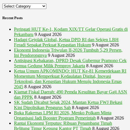
Categories
Recent Posts
Peringati HUT Ke-1, Kodam XIX/TT Gelar Operasi Gratis di
Pekanbaru
9 August 2026
Hadapi Gejolak Global, Ketua DPD RI dan Sekjen LBH
Feradi Sepakat Perkuat Kepastian Hukum
9 August 2026
Ekonomi Indonesia Triwulan II-2026 Tumbuh 5,29 Persen,
Ini Pendorongnya
9 August 2026
Antisipasi Kebakaran, DPRD Desak Gubernur Pramono Cek
Semua Gedung Milik Pemprov Jakarta
8 August 2026
Ketua Umum APKOMINDO: HUT Ke-81 Kemerdekaan RI
Momentum Memperkuat Kedaulatan Digital, Inovasi
Teknologi, dan Kepastian Hukum Menuju Indonesia Emas
2045
8 August 2026
Kiamat Fiskal Daerah: 490 Pemda Kesulitan Bayar Gaji ASN
dan PPPK
8 August 2026
SK Sudah Dicabut Sejak 2024, Mantan Ketua FWJ Bekasi
Kini Dipolisikan Pengurus Sah
8 August 2026
Buka Rakernas LPM RI 2026, Menko Polkam Minta
Organisasi Jadi Booster Program Pemerintah
8 August 2026
Rantai Ekonomi Terputus: Ribuan Penambang Timah
Belitung Timur Kepung Kantor PT Timah
8 August 2026