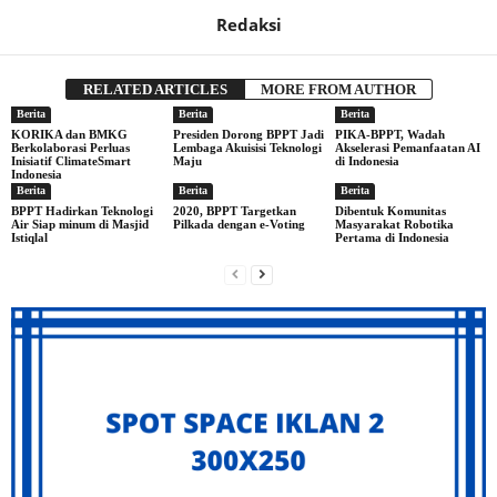
Redaksi
RELATED ARTICLES
MORE FROM AUTHOR
Berita
Berita
Berita
KORIKA dan BMKG
Presiden Dorong BPPT Jadi
PIKA-BPPT, Wadah
Berkolaborasi Perluas
Lembaga Akuisisi Teknologi
Akselerasi Pemanfaatan AI
Inisiatif ClimateSmart
Maju
di Indonesia
Indonesia
Berita
Berita
Berita
BPPT Hadirkan Teknologi
2020, BPPT Targetkan
Dibentuk Komunitas
Air Siap minum di Masjid
Pilkada dengan e-Voting
Masyarakat Robotika
Istiqlal
Pertama di Indonesia