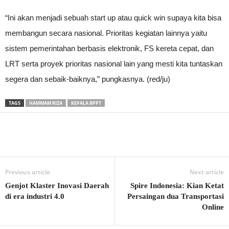
“Ini akan menjadi sebuah start up atau quick win supaya kita bisa
membangun secara nasional. Prioritas kegiatan lainnya yaitu
sistem pemerintahan berbasis elektronik, FS kereta cepat, dan
LRT serta proyek prioritas nasional lain yang mesti kita tuntaskan
segera dan sebaik-baiknya,” pungkasnya. (red/ju)
TAGS
HAMMAM RIZA
KEPALA BPPT
Previous article
Next article
Genjot Klaster Inovasi Daerah
Spire Indonesia: Kian Ketat
di era industri 4.0
Persaingan dua Transportasi
Online